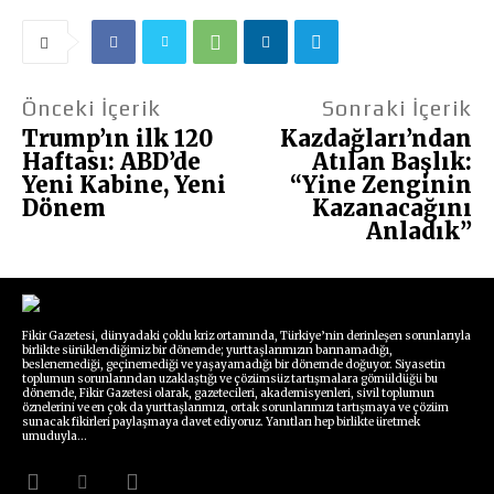
Önceki İçerik
Sonraki İçerik
Trump’ın ilk 120
Kazdağları’ndan
Haftası: ABD’de
Atılan Başlık:
Yeni Kabine, Yeni
“Yine Zenginin
Dönem
Kazanacağını
Anladık”
Fikir Gazetesi, dünyadaki çoklu kriz ortamında, Türkiye’nin derinleşen sorunlarıyla
birlikte sürüklendiğimiz bir dönemde; yurttaşlarımızın barınamadığı,
beslenemediği, geçinemediği ve yaşayamadığı bir dönemde doğuyor. Siyasetin
toplumun sorunlarından uzaklaştığı ve çözümsüz tartışmalara gömüldüğü bu
dönemde, Fikir Gazetesi olarak, gazetecileri, akademisyenleri, sivil toplumun
öznelerini ve en çok da yurttaşlarımızı, ortak sorunlarımızı tartışmaya ve çözüm
sunacak fikirleri paylaşmaya davet ediyoruz. Yanıtları hep birlikte üretmek
umuduyla...