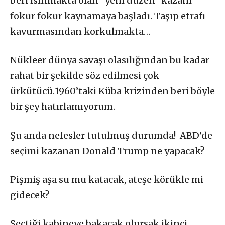
beri ısınmakta olan “yeni düzen” kazanı
fokur fokur kaynamaya başladı. Taşıp etrafı
kavurmasından korkulmakta…
Nükleer dünya savaşı olasılığından bu kadar
rahat bir şekilde söz edilmesi çok
ürkütücü.1960’taki Küba krizinden beri böyle
bir şey hatırlamıyorum.
Şu anda nefesler tutulmuş durumda! ABD’de
seçimi kazanan Donald Trump ne yapacak?
Pişmiş aşa su mu katacak, ateşe körükle mi
gidecek?
Seçtiği kabineye bakacak olursak ikinci