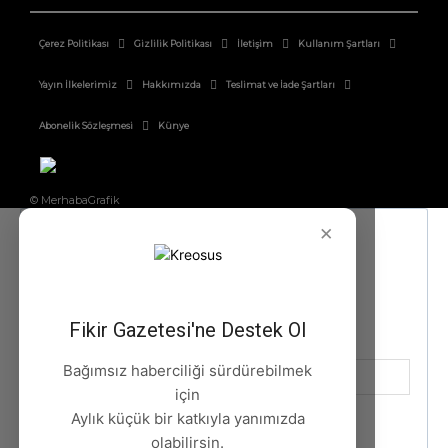
Çerez Politikası
Gizlilik Politikası
İletişim
Kullanım Şartları
Yayın İlkelerimiz
Hakkımızda
Teslimat ve İade Şartları
Abonelik Sözleşmesi
Künye
© MerhabaGrafik
×
Fikir Gazetesi'ne Destek Ol
Bağımsız haberciliği sürdürebilmek
için
Aylık küçük bir katkıyla yanımızda
olabilirsin.