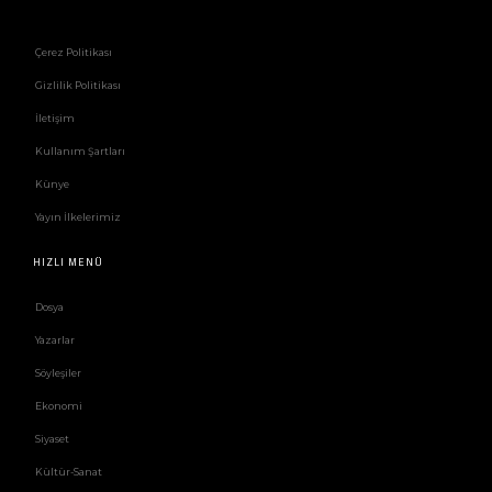
Çerez Politikası
Gizlilik Politikası
İletişim
Kullanım Şartları
Künye
Yayın İlkelerimiz
HIZLI MENÜ
Dosya
Yazarlar
Söyleşiler
Ekonomi
Siyaset
Kültür-Sanat