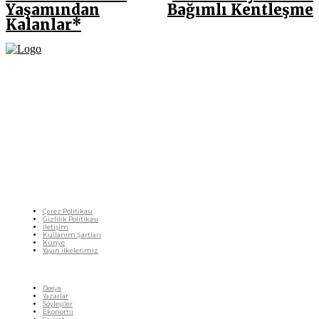
Yaşamından
Bağımlı Kentleşme
Kalanlar*
Fikir Gazetesi, dünyadaki çoklu kriz ortamında, Türkiye’nin derinleşen sorunlarıyla
birlikte sürüklendiğimiz bir dönemde; yurttaşlarımızın barınamadığı, beslenemediği,
geçinemediği ve yaşayamadığı bir dönemde doğuyor. Siyasetin toplumun sorunlarından
uzaklaştığı ve çözümsüz tartışmalara gömüldüğü bu dönemde, Fikir Gazetesi olarak,
gazetecileri, akademisyenleri, sivil toplumun öznelerini ve en çok da yurttaşlarımızı,
ortak sorunlarımızı tartışmaya ve çözüm sunacak fikirleri paylaşmaya davet ediyoruz.
Yanıtları hep birlikte üretmek umuduyla...
Çerez Politikası
Gizlilik Politikası
İletişim
Kullanım Şartları
Künye
Yayın İlkelerimiz
HIZLI MENÜ
Dosya
Yazarlar
Söyleşiler
Ekonomi