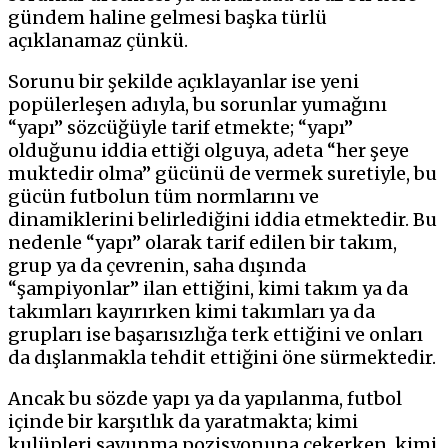
gündem haline gelmesi başka türlü
açıklanamaz çünkü.
Sorunu bir şekilde açıklayanlar ise yeni
popülerleşen adıyla, bu sorunlar yumağını
“yapı” sözcüğüyle tarif etmekte; “yapı”
olduğunu iddia ettiği olguya, adeta “her şeye
muktedir olma” gücünü de vermek suretiyle, bu
gücün futbolun tüm normlarını ve
dinamiklerini belirlediğini iddia etmektedir. Bu
nedenle “yapı” olarak tarif edilen bir takım,
grup ya da çevrenin, saha dışında
“şampiyonlar” ilan ettiğini, kimi takım ya da
takımları kayırırken kimi takımları ya da
grupları ise başarısızlığa terk ettiğini ve onları
da dışlanmakla tehdit ettiğini öne sürmektedir.
Ancak bu sözde yapı ya da yapılanma, futbol
içinde bir karşıtlık da yaratmakta; kimi
kulüpleri savunma pozisyonuna çekerken, kimi