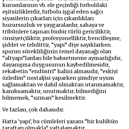
kurumlarının vb. ele geçirdiği futboldaki
eşitsizliklerdir, futbolu işgal eden sağcı
siyasilerin çıkarları için çıkardıkları
huzursuzluk ve yaygaralardır, sahaya ve
tribünlere taşınan binbir türlü gericiliktir,
cinsiyetçiliktir, profesyonelliktir, bencilleşme,
şiddet ve tehdittir, “yapı” diye sayıklarken
sporun sürekliliğinin temel dayanağı olan
“altyapı”lardan bile bahsetmeme aymazlığıdır,
dayanışma duygusunun kaybedilmesidir,
rekabetin “endüstri” halini almasıdır, “eskiyi
özledim” nostaljisi yaparken şimdiye uyum
sağlamaktan ve dahil olmaktan utanmamaktır,
kanıksamaktır, unutmaktır; bilmediğini
bilmemek, “uzman” kesilmektir.
Ve fazlası, çok dahasıdır.
Hatta ‘yapı’, bu cümleleri yazanı “bir kulübün
taraftarı olmakla” yaftalamaktır.