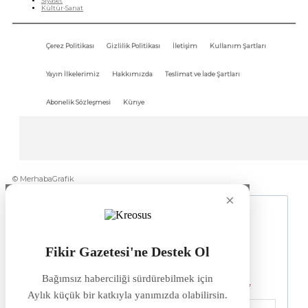
Siyaset
Kültür-Sanat
Çerez Politikası
Gizlilik Politikası
İletişim
Kullanım Şartları
Yayın İlkelerimiz
Hakkımızda
Teslimat ve İade Şartları
Abonelik Sözleşmesi
Künye
© MerhabaGrafik
×
Fikir Gazetesi'ne Destek Ol
Bağımsız haberciliği sürdürebilmek için
Aylık küçük bir katkıyla yanımızda olabilirsin.