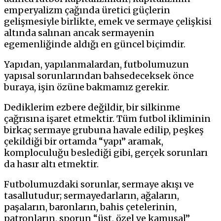
emperyalizm çağında üretici güçlerin
gelişmesiyle birlikte, emek ve sermaye çelişkisi
altında salınan ancak sermayenin
egemenliğinde aldığı en güncel biçimdir.
Yapıdan, yapılanmalardan, futbolumuzun
yapısal sorunlarından bahsedeceksek önce
buraya, işin özüne bakmamız gerekir.
Dediklerim ezbere değildir, bir silkinme
çağrısına işaret etmektir. Tüm futbol ikliminin
birkaç sermaye grubuna havale edilip, peşkeş
çekildiği bir ortamda “yapı” aramak,
komploculuğu beslediği gibi, gerçek sorunları
da hasır altı etmektir.
Futbolumuzdaki sorunlar, sermaye akışı ve
tasallutudur; sermayedarların, ağaların,
paşaların, baronların, bahis çetelerinin,
patronların, sporun “üst, özel ve kamusal”