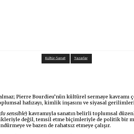
Kültür-Sanat
Yazarlar
kalmaz; Pierre Bourdieu’nün kültürel sermaye kavramı ç
toplumsal hafızayı, kimlik inşasını ve siyasal gerilimler
du sensible
) kavramıyla sanatın belirli toplumsal düzenl
kleriyle değil, temsil etme biçimleriyle de politik bir 
ündürmeye ve bazen de rahatsız etmeye çalışır.