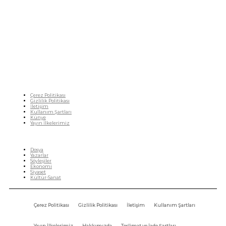
Fikir Gazetesi, dünyadaki çoklu kriz ortamında, Türkiye’nin derinleşen sorunlarıyla
birlikte sürüklendiğimiz bir dönemde; yurttaşlarımızın barınamadığı, beslenemediği,
geçinemediği ve yaşayamadığı bir dönemde doğuyor. Siyasetin toplumun sorunlarından
uzaklaştığı ve çözümsüz tartışmalara gömüldüğü bu dönemde, Fikir Gazetesi olarak,
gazetecileri, akademisyenleri, sivil toplumun öznelerini ve en çok da yurttaşlarımızı,
ortak sorunlarımızı tartışmaya ve çözüm sunacak fikirleri paylaşmaya davet ediyoruz.
Yanıtları hep birlikte üretmek umuduyla...
Çerez Politikası
Gizlilik Politikası
İletişim
Kullanım Şartları
Künye
Yayın İlkelerimiz
HIZLI MENÜ
Dosya
Yazarlar
Söyleşiler
Ekonomi
Siyaset
Kültür-Sanat
Çerez Politikası
Gizlilik Politikası
İletişim
Kullanım Şartları
Yayın İlkelerimiz
Hakkımızda
Teslimat ve İade Şartları