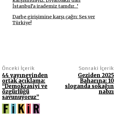
karşısındayız, Diyarbakır’dan
İstanbul’a irademiz tamdır…’
Darbe girişimine karşı çağrı: Ses ver
Türkiye!
Önceki İçerik
Sonraki İçerik
44 yayınevinden
Geziden 2025
ortak açıklama:
Baharına: 10
“Demokrasiyi ve
sloganda sokağın
özgürlüğü
nabzı
savunuyoruz”