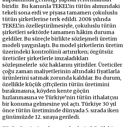
biridir.
Bu kanunla TEKEL’in tütün alımındaki
tekeli sona erdi ve piyasa tamamen çokuluslu
tütün şirketlerine terk edildi. 2008 yılında
TEKEL’in özelleştirilmesiyle, çokuluslu tütün
şirketleri sektörde tamamen hâkim duruma
geldiler. Bu süreçle birlikte sözleşmeli üretim
modeli yaygınlaştı. Bu model şirketlerin üretim
üzerindeki kontrolünü artırırken; örgütsüz
üreticiler şirketlerle imzaladıkları
sözleşmelerle
söz haklarını yitirdiler. Üreticiler
çoğu zaman maliyetlerinin altındaki fiyatlarla
ürünlerini satmak zorunda kaldılar. Bu durum,
özellikle küçük çiftçilerin tütün üretimini
bırakmasına, köyden kente göçün
hızlanmasına ve Türkiye’nin tütün ithalatçısı
bir konuma gelmesine yol açtı. Türkiye 30 yıl
önce tütün üretiminde dünyada 5. sırada iken
günümüzde 12. sıraya geriledi.