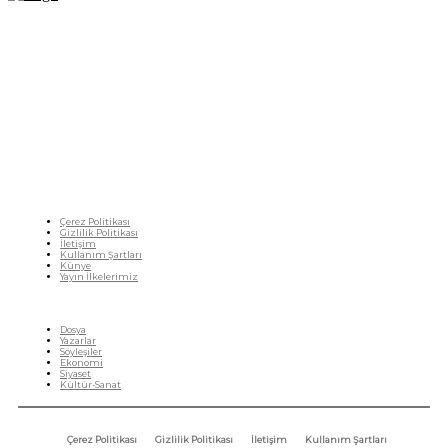
Fikir Gazetesi, dünyadaki çoklu kriz ortamında, Türkiye’nin derinleşen sorunlarıyla
birlikte sürüklendiğimiz bir dönemde; yurttaşlarımızın barınamadığı, beslenemediği,
geçinemediği ve yaşayamadığı bir dönemde doğuyor. Siyasetin toplumun sorunlarından
uzaklaştığı ve çözümsüz tartışmalara gömüldüğü bu dönemde, Fikir Gazetesi olarak,
gazetecileri, akademisyenleri, sivil toplumun öznelerini ve en çok da yurttaşlarımızı,
ortak sorunlarımızı tartışmaya ve çözüm sunacak fikirleri paylaşmaya davet ediyoruz.
Yanıtları hep birlikte üretmek umuduyla...
Çerez Politikası
Gizlilik Politikası
İletişim
Kullanım Şartları
Künye
Yayın İlkelerimiz
HIZLI MENÜ
Dosya
Yazarlar
Söyleşiler
Ekonomi
Siyaset
Kültür-Sanat
Çerez Politikası
Gizlilik Politikası
İletişim
Kullanım Şartları