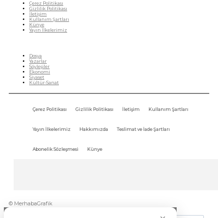
Çerez Politikası
Gizlilik Politikası
İletişim
Kullanım Şartları
Künye
Yayın İlkelerimiz
HIZLI MENÜ
Dosya
Yazarlar
Söyleşiler
Ekonomi
Siyaset
Kültür-Sanat
Çerez Politikası
Gizlilik Politikası
İletişim
Kullanım Şartları
Yayın İlkelerimiz
Hakkımızda
Teslimat ve İade Şartları
Abonelik Sözleşmesi
Künye
© MerhabaGrafik