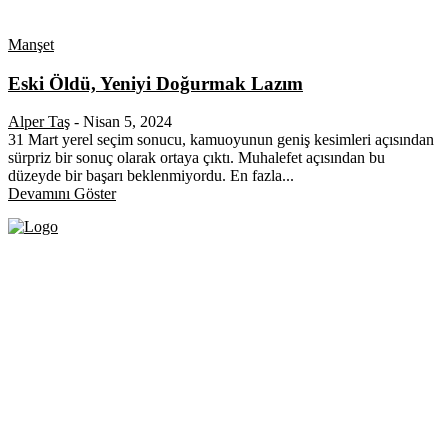
Manşet
Eski Öldü, Yeniyi Doğurmak Lazım
Alper Taş
-
Nisan 5, 2024
31 Mart yerel seçim sonucu, kamuoyunun geniş kesimleri açısından
sürpriz bir sonuç olarak ortaya çıktı. Muhalefet açısından bu
düzeyde bir başarı beklenmiyordu. En fazla...
Devamını Göster
Fikir Gazetesi, dünyadaki çoklu kriz ortamında, Türkiye’nin derinleşen sorunlarıyla
birlikte sürüklendiğimiz bir dönemde; yurttaşlarımızın barınamadığı, beslenemediği,
geçinemediği ve yaşayamadığı bir dönemde doğuyor. Siyasetin toplumun sorunlarından
uzaklaştığı ve çözümsüz tartışmalara gömüldüğü bu dönemde, Fikir Gazetesi olarak,
gazetecileri, akademisyenleri, sivil toplumun öznelerini ve en çok da yurttaşlarımızı,
ortak sorunlarımızı tartışmaya ve çözüm sunacak fikirleri paylaşmaya davet ediyoruz.
Yanıtları hep birlikte üretmek umuduyla...