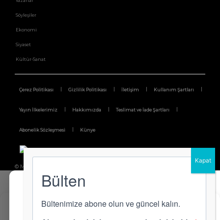
Yazarlar
Söyleşiler
Ekonomi
Siyaset
Kültür-Sanat
Çerez Politikası
Gizlilik Politikası
İletişim
Kullanım Şartları
Yayın İlkelerimiz
Hakkımızda
Teslimat ve İade Şartları
Abonelik Sözleşmesi
Künye
© MerhabaGrafik
×