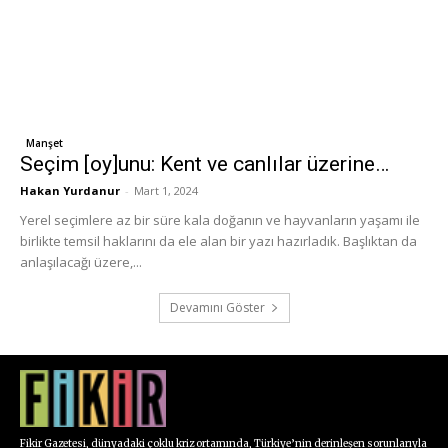
Manşet
Seçim [oy]unu: Kent ve canlılar üzerine…
Hakan Yurdanur
-
Mart 1, 2024
Yerel seçimlere az bir süre kala doğanın ve hayvanların yaşamı ile
birlikte temsil haklarını da ele alan bir yazı hazırladık. Başlıktan da
anlaşılacağı üzere,...
Devamını Göster
Fikir Gazetesi, dünyadaki çoklu kriz ortamında, Türkiye’nin derinleşen sorunlarıyla