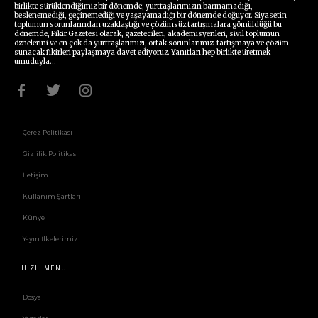
birlikte sürüklendiğimiz bir dönemde; yurttaşlarımızın barınamadığı,
beslenemediği, geçinemediği ve yaşayamadığı bir dönemde doğuyor. Siyasetin
toplumun sorunlarından uzaklaştığı ve çözümsüz tartışmalara gömüldüğü bu
dönemde, Fikir Gazetesi olarak, gazetecileri, akademisyenleri, sivil toplumun
öznelerini ve en çok da yurttaşlarımızı, ortak sorunlarımızı tartışmaya ve çözüm
sunacak fikirleri paylaşmaya davet ediyoruz. Yanıtları hep birlikte üretmek
umuduyla...
Çerez Politikası
Gizlilik Politikası
İletişim
Kullanım Şartları
Künye
Yayın İlkelerimiz
HIZLI MENÜ
Dosya