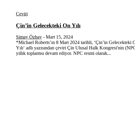
Çeviri
Çin’in Gelecekteki On Yılı
Simay Özbay
-
Mart 15, 2024
*Michael Roberts’ın 8 Mart 2024 tarihli, ‘Çin’in Gelecekteki 
Yılı‘ adlı yazısından çeviri Çin Ulusal Halk Kongresi'nin (NP
yıllık toplantısı devam ediyor. NPC resmi olarak...
ortamında, Türkiye’nin derinleşen sorunlarıyla birlikte sü
yurttaşlarımızın barınamadığı, beslenemediği, geçinemedi
doğuyor. Siyasetin toplumun sorunlarından uzaklaştığı ve 
gömüldüğü bu dönemde, Fikir Gazetesi olarak, gazetecileri,
öznelerini ve en çok da yurttaşlarımızı, ortak sorunlarımı
fikirleri paylaşmaya davet ediyoruz. Yanıtları hep birlikte ü