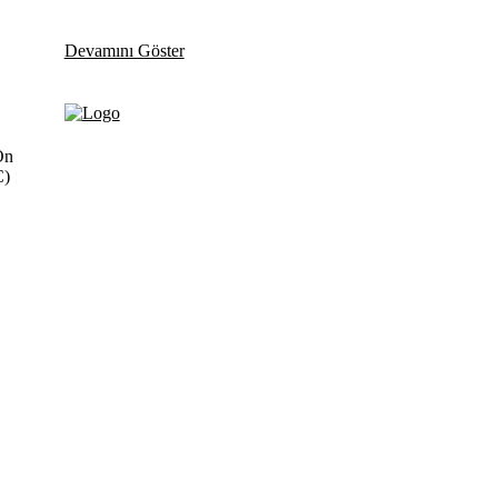
Devamını Göster
On
C)
Fikir Gazetesi,
dünyadaki çoklu kriz
rüklendiğimiz bir dönemde;
ği ve yaşayamadığı bir dönemde
çözümsüz tartışmalara
 akademisyenleri, sivil toplumun
zı tartışmaya ve çözüm sunacak
retmek umuduyla...