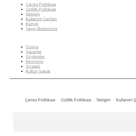
Çerez Politikası
Gizlilik Politikası
İletişim
Kullanım Şartları
Künye
Yayın İlkelerimiz
HIZLI MENÜ
Dosya
Yazarlar
Söyleşiler
Ekonomi
Siyaset
Kültür-Sanat
Çerez Politikası
Gizlilik Politikası
İletişim
Kullanım Ş