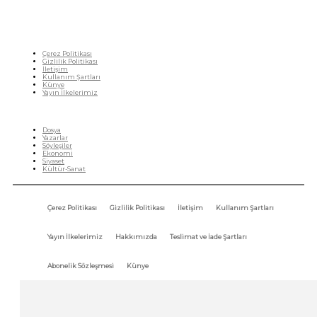
Çerez Politikası
Gizlilik Politikası
İletişim
Kullanım Şartları
Künye
Yayın İlkelerimiz
HIZLI MENÜ
Dosya
Yazarlar
Söyleşiler
Ekonomi
Siyaset
Kültür-Sanat
Çerez Politikası
Gizlilik Politikası
İletişim
Kullanım Şartları
Yayın İlkelerimiz
Hakkımızda
Teslimat ve İade Şartları
Abonelik Sözleşmesi
Künye