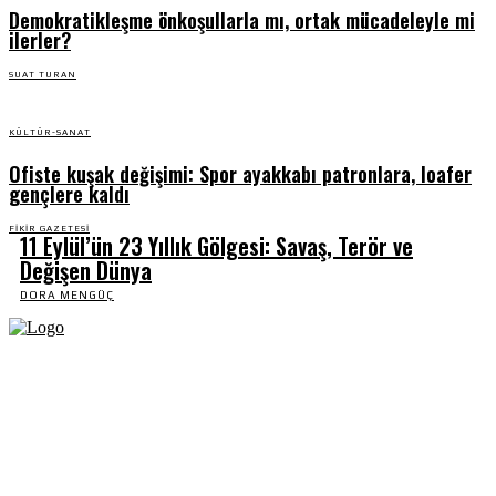
Demokratikleşme önkoşullarla mı, ortak mücadeleyle mi
ilerler?
SUAT TURAN
KÜLTÜR-SANAT
Ofiste kuşak değişimi: Spor ayakkabı patronlara, loafer
gençlere kaldı
FIKIR GAZETESI
11 Eylül’ün 23 Yıllık Gölgesi: Savaş, Terör ve
Değişen Dünya
DORA MENGÜÇ
Fikir Gazetesi, dünyadaki çoklu kriz ortamında, Türkiye’nin derinleşen sorunlarıyla
birlikte sürüklendiğimiz bir dönemde; yurttaşlarımızın barınamadığı, beslenemediği,
geçinemediği ve yaşayamadığı bir dönemde doğuyor. Siyasetin toplumun sorunlarından
uzaklaştığı ve çözümsüz tartışmalara gömüldüğü bu dönemde, Fikir Gazetesi olarak,
gazetecileri, akademisyenleri, sivil toplumun öznelerini ve en çok da yurttaşlarımızı,
ortak sorunlarımızı tartışmaya ve çözüm sunacak fikirleri paylaşmaya davet ediyoruz.
Yanıtları hep birlikte üretmek umuduyla...