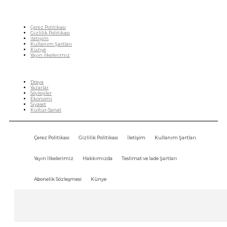
Çerez Politikası
Gizlilik Politikası
İletişim
Kullanım Şartları
Künye
Yayın İlkelerimiz
HIZLI MENÜ
Dosya
Yazarlar
Söyleşiler
Ekonomi
Siyaset
Kültür-Sanat
Çerez Politikası
Gizlilik Politikası
İletişim
Kullanım Şartları
Yayın İlkelerimiz
Hakkımızda
Teslimat ve İade Şartları
Abonelik Sözleşmesi
Künye