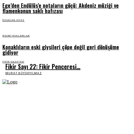
Ege’den Endülüs’e notaların göçü: Akdeniz müziği ve
flamenkonun saklı hafızası
ÖZGECAN SIYEZ
RESMI REKLAMLAR
Konaklıların eski giysileri çöpe değil geri dönüşüme
gidiyor
FIKIR GAZETESI
Fikir Sayı 22: Fikir Penceresi…
MURAT BÜYÜKYILMAZ
Fikir Gazetesi, dünyadaki çoklu kriz ortamında, Türkiye’nin derinleşen sorunlarıyla
birlikte sürüklendiğimiz bir dönemde; yurttaşlarımızın barınamadığı, beslenemediği,
geçinemediği ve yaşayamadığı bir dönemde doğuyor. Siyasetin toplumun sorunlarından
uzaklaştığı ve çözümsüz tartışmalara gömüldüğü bu dönemde, Fikir Gazetesi olarak,
gazetecileri, akademisyenleri, sivil toplumun öznelerini ve en çok da yurttaşlarımızı,
ortak sorunlarımızı tartışmaya ve çözüm sunacak fikirleri paylaşmaya davet ediyoruz.
Yanıtları hep birlikte üretmek umuduyla...