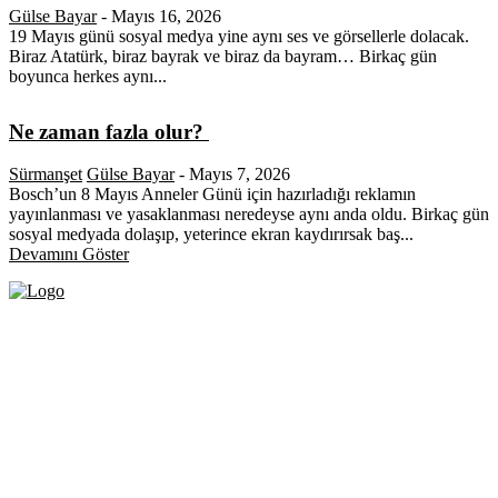
Gülse Bayar
-
Mayıs 16, 2026
19 Mayıs günü sosyal medya yine aynı ses ve görsellerle dolacak.
Biraz Atatürk, biraz bayrak ve biraz da bayram… Birkaç gün
boyunca herkes aynı...
Ne zaman fazla olur?
Sürmanşet
Gülse Bayar
-
Mayıs 7, 2026
Bosch’un 8 Mayıs Anneler Günü için hazırladığı reklamın
yayınlanması ve yasaklanması neredeyse aynı anda oldu. Birkaç gün
sosyal medyada dolaşıp, yeterince ekran kaydırırsak baş...
Devamını Göster
Fikir Gazetesi, dünyadaki çoklu kriz ortamında, Türkiye’nin derinleşen sorunlarıyla
birlikte sürüklendiğimiz bir dönemde; yurttaşlarımızın barınamadığı, beslenemediği,
geçinemediği ve yaşayamadığı bir dönemde doğuyor. Siyasetin toplumun sorunlarından
uzaklaştığı ve çözümsüz tartışmalara gömüldüğü bu dönemde, Fikir Gazetesi olarak,
gazetecileri, akademisyenleri, sivil toplumun öznelerini ve en çok da yurttaşlarımızı,
ortak sorunlarımızı tartışmaya ve çözüm sunacak fikirleri paylaşmaya davet ediyoruz.
Yanıtları hep birlikte üretmek umuduyla...