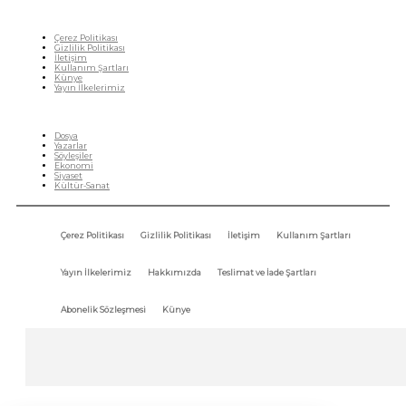
Çerez Politikası
Gizlilik Politikası
İletişim
Kullanım Şartları
Künye
Yayın İlkelerimiz
HIZLI MENÜ
Dosya
Yazarlar
Söyleşiler
Ekonomi
Siyaset
Kültür-Sanat
Çerez Politikası
Gizlilik Politikası
İletişim
Kullanım Şartları
Yayın İlkelerimiz
Hakkımızda
Teslimat ve İade Şartları
Abonelik Sözleşmesi
Künye