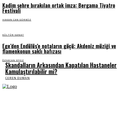
Kadim şehre bırakılan ortak imza: Bergama Tiyatro
Festivali
HAKAN CAN GÜRBÜZ
KÜLTÜR-SANAT
Ege’den Endülüs’e notaların göçü: Akdeniz müziği ve
flamenkonun saklı hafızası
ÖZGECAN SIYEZ
Skandalların Arkasından Kapatılan Hastaneler
Kamulaştırılabilir mi?
CEREN DUMAN
Fikir Gazetesi, dünyadaki çoklu kriz ortamında, Türkiye’nin derinleşen sorunlarıyla
birlikte sürüklendiğimiz bir dönemde; yurttaşlarımızın barınamadığı, beslenemediği,
geçinemediği ve yaşayamadığı bir dönemde doğuyor. Siyasetin toplumun sorunlarından
uzaklaştığı ve çözümsüz tartışmalara gömüldüğü bu dönemde, Fikir Gazetesi olarak,
gazetecileri, akademisyenleri, sivil toplumun öznelerini ve en çok da yurttaşlarımızı,
ortak sorunlarımızı tartışmaya ve çözüm sunacak fikirleri paylaşmaya davet ediyoruz.
Yanıtları hep birlikte üretmek umuduyla...