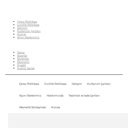
Çerez Politikası
Gizlilik Politikası
İletişim
Kullanım Şartları
Künye
Yayın İlkelerimiz
HIZLI MENÜ
Dosya
Yazarlar
Söyleşiler
Ekonomi
Siyaset
Kültür-Sanat
Çerez Politikası
Gizlilik Politikası
İletişim
Kullanım Şartları
Yayın İlkelerimiz
Hakkımızda
Teslimat ve İade Şartları
Abonelik Sözleşmesi
Künye