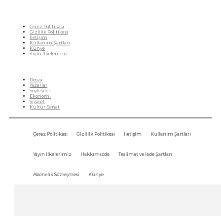
Çerez Politikası
Gizlilik Politikası
İletişim
Kullanım Şartları
Künye
Yayın İlkelerimiz
HIZLI MENÜ
Dosya
Yazarlar
Söyleşiler
Ekonomi
Siyaset
Kültür-Sanat
Çerez Politikası
Gizlilik Politikası
İletişim
Kullanım Şartları
Yayın İlkelerimiz
Hakkımızda
Teslimat ve İade Şartları
Abonelik Sözleşmesi
Künye