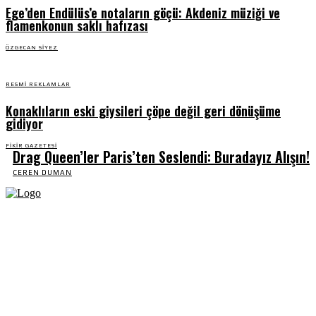
Ege’den Endülüs’e notaların göçü: Akdeniz müziği ve
flamenkonun saklı hafızası
ÖZGECAN SIYEZ
RESMI REKLAMLAR
Konaklıların eski giysileri çöpe değil geri dönüşüme
gidiyor
FIKIR GAZETESI
Drag Queen’ler Paris’ten Seslendi: Buradayız Alışın!
CEREN DUMAN
Fikir Gazetesi, dünyadaki çoklu kriz ortamında, Türkiye’nin derinleşen sorunlarıyla
birlikte sürüklendiğimiz bir dönemde; yurttaşlarımızın barınamadığı, beslenemediği,
geçinemediği ve yaşayamadığı bir dönemde doğuyor. Siyasetin toplumun sorunlarından
uzaklaştığı ve çözümsüz tartışmalara gömüldüğü bu dönemde, Fikir Gazetesi olarak,
gazetecileri, akademisyenleri, sivil toplumun öznelerini ve en çok da yurttaşlarımızı,
ortak sorunlarımızı tartışmaya ve çözüm sunacak fikirleri paylaşmaya davet ediyoruz.
Yanıtları hep birlikte üretmek umuduyla...