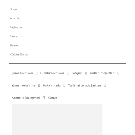
Dosya
Yazarlar
Söyleşiler
Ekonomi
Siyaset
Kültür-Sanat
Çerez Politikası
Gizlilik Politikası
İletişim
Kullanım Şartları
Yayın İlkelerimiz
Hakkımızda
Teslimat ve İade Şartları
Abonelik Sözleşmesi
Künye