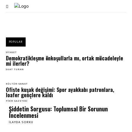
şiddet türleri
POPULAR
SIYASET
Demokratikleşme önkoşullarla mı, ortak mücadeleyle
mi ilerler?
SUAT TURAN
KÜLTÜR-SANAT
Ofiste kuşak değişimi: Spor ayakkabı patronlara,
loafer gençlere kaldı
FIKIR GAZETESI
Şiddetin Sorgusu: Toplumsal Bir Sorunun
İncelenmesi
İLAYDA SORKU