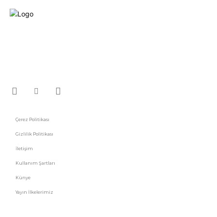
Fikir Gazetesi, dünyadaki çoklu kriz ortamında, Türkiye’nin derinleşen sorunlarıyla
birlikte sürüklendiğimiz bir dönemde; yurttaşlarımızın barınamadığı,
beslenemediği, geçinemediği ve yaşayamadığı bir dönemde doğuyor. Siyasetin
toplumun sorunlarından uzaklaştığı ve çözümsüz tartışmalara gömüldüğü bu
dönemde, Fikir Gazetesi olarak, gazetecileri, akademisyenleri, sivil toplumun
öznelerini ve en çok da yurttaşlarımızı, ortak sorunlarımızı tartışmaya ve çözüm
sunacak fikirleri paylaşmaya davet ediyoruz. Yanıtları hep birlikte üretmek
umuduyla...
Çerez Politikası
Gizlilik Politikası
İletişim
Kullanım Şartları
Künye
Yayın İlkelerimiz
HIZLI MENÜ