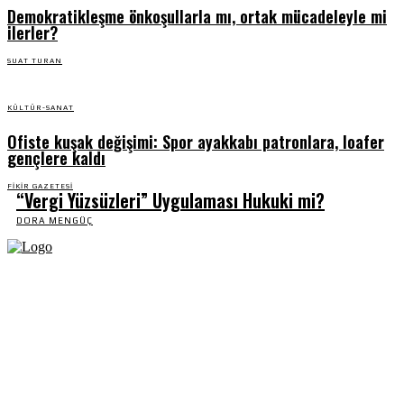
Demokratikleşme önkoşullarla mı, ortak mücadeleyle mi
ilerler?
SUAT TURAN
KÜLTÜR-SANAT
Ofiste kuşak değişimi: Spor ayakkabı patronlara, loafer
gençlere kaldı
FIKIR GAZETESI
“Vergi Yüzsüzleri” Uygulaması Hukuki mi?
DORA MENGÜÇ
Fikir Gazetesi, dünyadaki çoklu kriz ortamında, Türkiye’nin derinleşen sorunlarıyla
birlikte sürüklendiğimiz bir dönemde; yurttaşlarımızın barınamadığı, beslenemediği,
geçinemediği ve yaşayamadığı bir dönemde doğuyor. Siyasetin toplumun sorunlarından
uzaklaştığı ve çözümsüz tartışmalara gömüldüğü bu dönemde, Fikir Gazetesi olarak,
gazetecileri, akademisyenleri, sivil toplumun öznelerini ve en çok da yurttaşlarımızı,
ortak sorunlarımızı tartışmaya ve çözüm sunacak fikirleri paylaşmaya davet ediyoruz.
Yanıtları hep birlikte üretmek umuduyla...