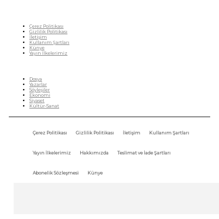
Çerez Politikası
Gizlilik Politikası
İletişim
Kullanım Şartları
Künye
Yayın İlkelerimiz
HIZLI MENÜ
Dosya
Yazarlar
Söyleşiler
Ekonomi
Siyaset
Kültür-Sanat
Çerez Politikası
Gizlilik Politikası
İletişim
Kullanım Şartları
Yayın İlkelerimiz
Hakkımızda
Teslimat ve İade Şartları
Abonelik Sözleşmesi
Künye