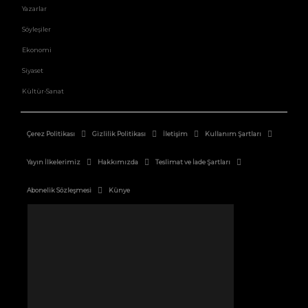
Yazarlar
Söyleşiler
Ekonomi
Siyaset
Kültür-Sanat
Çerez Politikası
Gizlilik Politikası
İletişim
Kullanım Şartları
Yayın İlkelerimiz
Hakkımızda
Teslimat ve İade Şartları
Abonelik Sözleşmesi
Künye