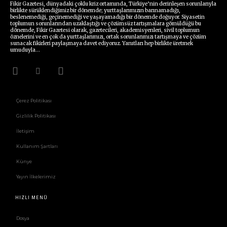
Fikir Gazetesi, dünyadaki çoklu kriz ortamında, Türkiye’nin derinleşen sorunlarıyla
birlikte sürüklendiğimiz bir dönemde; yurttaşlarımızın barınamadığı,
beslenemediği, geçinemediği ve yaşayamadığı bir dönemde doğuyor. Siyasetin
toplumun sorunlarından uzaklaştığı ve çözümsüz tartışmalara gömüldüğü bu
dönemde, Fikir Gazetesi olarak, gazetecileri, akademisyenleri, sivil toplumun
öznelerini ve en çok da yurttaşlarımızı, ortak sorunlarımızı tartışmaya ve çözüm
sunacak fikirleri paylaşmaya davet ediyoruz. Yanıtları hep birlikte üretmek
umuduyla...
Çerez Politikası
Gizlilik Politikası
İletişim
Kullanım Şartları
Künye
Yayın İlkelerimiz
HIZLI MENÜ
Dosya