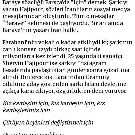
Baraye sözcüğü Farsça’da “İçin” demek. Şarkıyı
yazan Hajipour, sözleri İranlıların sosyal medya
mesajlarından oluşturdu. Tüm o mesajlar
“Baraye” kelimesi ile başlıyordu. Bir anlamda
Baraye’nin yazarı İran halkı.
Farahani’nin vokali o kadar etkiliydi ki; şarkının
canlı konser kaydı birkaç saat içinde
milyonlarca kez izlendi. 25 yaşındaki sanatçı
Shervin Hajipour ise şarkıyı Instagram
hesabında paylaştıktan günler sonra gözaltına
alındı. Binlerce kişi tarafından Grammy
ödülüne aday gösterilen şarkı İslam devletine
açıkça karşı çıkıyor, özgürlükten dem vuruyor:
Kız kardeşim için, kız kardeşin için, kız
kardeşlerimiz için
Çürüyen beyinleri değiştirmek için
Utançtan, parasızlıktan