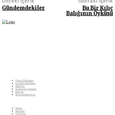
Önceki İçerik
Sonraki İçerik
Gündemdekiler
Bu Bir Kılıç
Balığının Öyküsü
Fikir Gazetesi, dünyadaki çoklu kriz ortamında, Türkiye’nin derinleşen sorunlarıyla
birlikte sürüklendiğimiz bir dönemde; yurttaşlarımızın barınamadığı, beslenemediği,
geçinemediği ve yaşayamadığı bir dönemde doğuyor. Siyasetin toplumun sorunlarından
uzaklaştığı ve çözümsüz tartışmalara gömüldüğü bu dönemde, Fikir Gazetesi olarak,
gazetecileri, akademisyenleri, sivil toplumun öznelerini ve en çok da yurttaşlarımızı,
ortak sorunlarımızı tartışmaya ve çözüm sunacak fikirleri paylaşmaya davet ediyoruz.
Yanıtları hep birlikte üretmek umuduyla...
Çerez Politikası
Gizlilik Politikası
İletişim
Kullanım Şartları
Künye
Yayın İlkelerimiz
HIZLI MENÜ
Dosya
Yazarlar
Söyleşiler