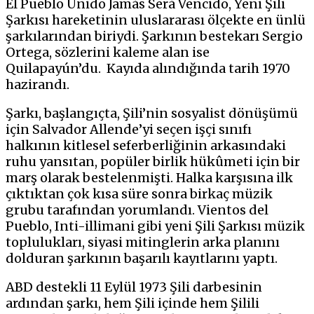
El Pueblo Unido Jamás Será Vencido, Yeni Şili
Şarkısı hareketinin uluslararası ölçekte en ünlü
şarkılarından biriydi. Şarkının bestekarı Sergio
Ortega, sözlerini kaleme alan ise
Quilapayún’du. Kayıda alındığında tarih 1970
hazirandı.
Şarkı, başlangıçta, Şili’nin sosyalist dönüşümü
için Salvador Allende’yi seçen işçi sınıfı
halkının kitlesel seferberliğinin arkasındaki
ruhu yansıtan, popüler birlik hükûmeti için bir
marş olarak bestelenmişti. Halka karşısına ilk
çıktıktan çok kısa süre sonra birkaç müzik
grubu tarafından yorumlandı. Vientos del
Pueblo, Inti-illimani gibi yeni Şili Şarkısı müzik
toplulukları, siyasi mitinglerin arka planını
dolduran şarkının başarılı kayıtlarını yaptı.
ABD destekli 11 Eylül 1973 Şili darbesinin
ardından şarkı, hem Şili içinde hem Şilili