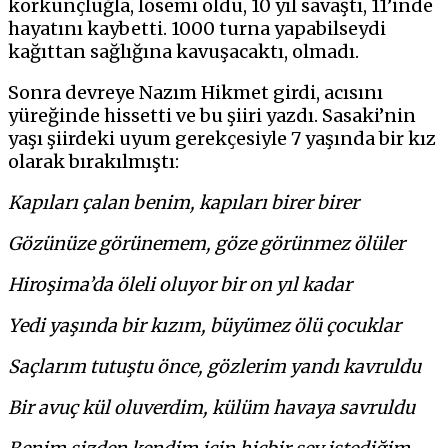
korkunçluğla, lösemi oldu, 10 yıl savaştı, 11’inde
hayatını kaybetti. 1000 turna yapabilseydi
kağıttan sağlığına kavuşacaktı, olmadı.
Sonra devreye Nazım Hikmet girdi, acısını
yüreğinde hissetti ve bu şiiri yazdı. Sasaki’nin
yaşı şiirdeki uyum gerekçesiyle 7 yaşında bir kız
olarak bırakılmıştı:
Kapıları çalan benim, kapıları birer birer
Gözünüze görünemem, göze görünmez ölüler
Hiroşima’da öleli oluyor bir on yıl kadar
Yedi yaşında bir kızım, büyümez ölü çocuklar
Saçlarım tutuştu önce, gözlerim yandı kavruldu
Bir avuç kül oluverdim, külüm havaya savruldu