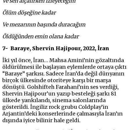
Ve sen alçalırken izleyeceğim
Ölüm döşeğine kadar
Ve mezarının başında duracağım
Öldüğünden emin olana kadar
7- Baraye, Shervin Hajipour, 2022, İran
İki yıl önce, İran… Mahsa Amini’nin gözaltında
öldürülmesi ile başlayan eylemlerde ortaya çıktı
“Baraye” şarkısı. Sadece İran’da değil dünyanın
birçok ülkesinde otoriteye karşı bir marşa
dönüştü. Golshifteh Farahani’nin ses verdiği,
Shervin Hajipour’un yazıp besteleği şarkı 81
ülkede yankılandı, sinema salonlarında
gösterildi. İngiliz rock grubu Coldplay’in
Arjantin’deki konserlerinde çalmasıyla İran’ın
dışında iyice bilinir hale geldi.