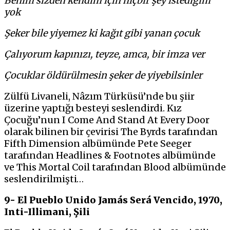
Benim sizden kendim için hiçbir şey istediğim
yok
Şeker bile yiyemez ki kağıt gibi yanan çocuk
Çalıyorum kapınızı, teyze, amca, bir imza ver
Çocuklar öldürülmesin şeker de yiyebilsinler
Zülfü Livaneli, Nâzım Türküsü’nde bu şiir
üzerine yaptığı besteyi seslendirdi. Kız
Çocuğu’nun I Come And Stand At Every Door
olarak bilinen bir çevirisi The Byrds tarafından
Fifth Dimension albümünde Pete Seeger
tarafından Headlines & Footnotes albümünde
ve This Mortal Coil tarafından Blood albümünde
seslendirilmişti…
9- El Pueblo Unido Jamás Será Vencido, 1970,
Inti-Illimani, Şili