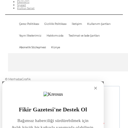
Ekonomi
Siyaset
Kültür-Sanat
Çerez Politikası
Gizlilik Politikası
İletişim
Kullanım Şartları
Yayın İlkelerimiz
Hakkımızda
Teslimat ve İade Şartları
Abonelik Sözleşmesi
Künye
© MerhabaGrafik
×
Fikir Gazetesi'ne Destek Ol
Bağımsız haberciliği sürdürebilmek için
Aylık küçük bir katkıyla yanımızda olabilirsin.