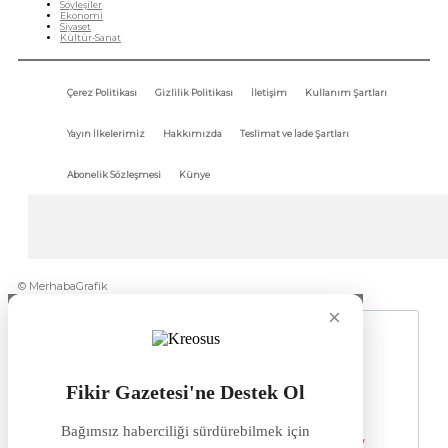
Söyleşiler
Ekonomi
Siyaset
Kültür-Sanat
Çerez Politikası
Gizlilik Politikası
İletişim
Kullanım Şartları
Yayın İlkelerimiz
Hakkımızda
Teslimat ve İade Şartları
Abonelik Sözleşmesi
Künye
© MerhabaGrafik
×
Fikir Gazetesi'ne Destek Ol
Bağımsız haberciliği sürdürebilmek için