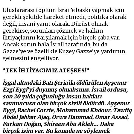
Uluslararası toplum İsrail’e baskı yapmak için
gerekli şekilde hareket etmedi, politika olarak
değil, insani yanıt olarak. Dürüst olmak
gerekirse, sorunları çözmek ve halkın
ihtiyaçlarını karşılamak için birçok çaba var.
Ancak sorun hala İsrail tarafında, bu da
Gazze’ye ve özellikle Kuzey Gazze’ye yardımın
gelmesini engelliyor.
“TEK İHTİYACIMIZ ATEŞKES!”
İşgal altındaki Batı Şeria’da öldürülen Ayşenur
Ezgi Eygi’yi duymuş olmalısınız. İsrail ordusu,
son 20 yılda çoğunluğu insan hakları
savunucusu olan birçok sivili öldürdü. Ayşenur
Eygi, Rachel Corrie, Mohammad Khdour, Tawfiq
Abdel Jabbar Ajaq, Orwa Hammad, Omar Assad,
Furkan Doğan, Shireen Abu Akleh… Daha
birçok isim var. Bu konuda ne söylemek