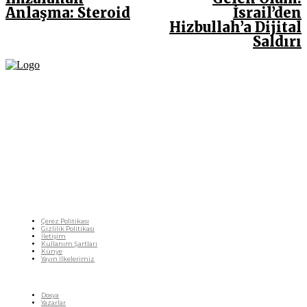
Anlaşma: Steroid
İsrail’den
Hizbullah’a Dijital
Saldırı
Fikir Gazetesi, dünyadaki çoklu kriz ortamında, Türkiye’nin derinleşen sorunlarıyla
birlikte sürüklendiğimiz bir dönemde; yurttaşlarımızın barınamadığı, beslenemediği,
geçinemediği ve yaşayamadığı bir dönemde doğuyor. Siyasetin toplumun sorunlarından
uzaklaştığı ve çözümsüz tartışmalara gömüldüğü bu dönemde, Fikir Gazetesi olarak,
gazetecileri, akademisyenleri, sivil toplumun öznelerini ve en çok da yurttaşlarımızı,
ortak sorunlarımızı tartışmaya ve çözüm sunacak fikirleri paylaşmaya davet ediyoruz.
Yanıtları hep birlikte üretmek umuduyla...
Çerez Politikası
Gizlilik Politikası
İletişim
Kullanım Şartları
Künye
Yayın İlkelerimiz
HIZLI MENÜ
Dosya
Yazarlar