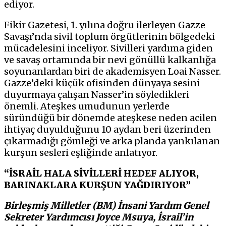
ediyor.
Fikir Gazetesi, 1. yılına doğru ilerleyen Gazze
Savaşı’nda sivil toplum örgütlerinin bölgedeki
mücadelesini inceliyor. Sivilleri yardıma giden
ve savaş ortamında bir nevi gönüllü kalkanlığa
soyunanlardan biri de akademisyen Loai Nasser.
Gazze’deki küçük ofisinden dünyaya sesini
duyurmaya çalışan Nasser’in söyledikleri
önemli. Ateşkes umudunun yerlerde
süründüğü bir dönemde ateşkese neden acilen
ihtiyaç duyulduğunu 10 aydan beri üzerinden
çıkarmadığı gömleği ve arka planda yankılanan
kurşun sesleri eşliğinde anlatıyor.
“İSRAİL HALA SİVİLLERİ HEDEF ALIYOR,
BARINAKLARA KURŞUN YAĞDIRIYOR”
Birleşmiş Milletler (BM) İnsani Yardım Genel
Sekreter Yardımcısı Joyce Msuya, İsrail’in