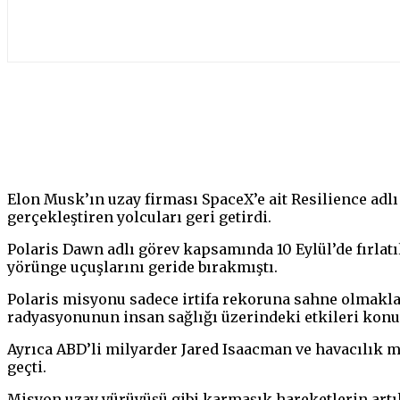
Paylaş
Elon Musk’ın uzay firması SpaceX’e ait Resilience adl
gerçekleştiren yolcuları geri getirdi.
Polaris Dawn adlı görev kapsamında 10 Eylül’de fırlat
yörünge uçuşlarını geride bırakmıştı.
Polaris misyonu sadece irtifa rekoruna sahne olmakla
radyasyonunun insan sağlığı üzerindeki etkileri konu
Ayrıca ABD’li milyarder Jared Isaacman ve havacılık m
geçti.
Misyon uzay yürüyüşü gibi karmaşık hareketlerin artık