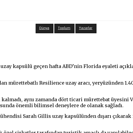
Dünya
Toplum
Yazarlar
ı uzay kapsülü geçen hafta ABD’nin Florida eyaleti açık
ılan mürettebatlı Resilience uzay aracı, yeryüzünden 1
 kalmadı, aynı zamanda dört ticari mürettebat üyesini 
sunda önemli bilimsel deneylere de olanak sağladı.
ühendisi Sarah Gillis uzay kapsülünden dışarı çıkarak i
 özel şirketler tarafından turistik amaçlı da yapılabil