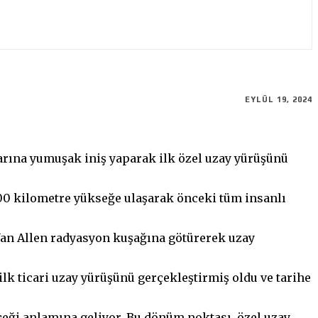
EYLÜL 19, 2024
larına yumuşak iniş yaparak ilk özel uzay yürüşünü
.400 kilometre yükseğe ulaşarak önceki tüm insanlı
Van Allen radyasyon kuşağına götürerek uzay
lk ticari uzay yürüşünü gerçekleştirmiş oldu ve tarihe
eceği anlamına geliyor. Bu dönüm noktası, özel uzay