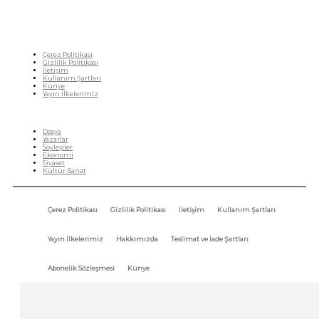
Çerez Politikası
Gizlilik Politikası
İletişim
Kullanım Şartları
Künye
Yayın İlkelerimiz
HIZLI MENÜ
Dosya
Yazarlar
Söyleşiler
Ekonomi
Siyaset
Kültür-Sanat
Çerez Politikası
Gizlilik Politikası
İletişim
Kullanım Şartları
Yayın İlkelerimiz
Hakkımızda
Teslimat ve İade Şartları
Abonelik Sözleşmesi
Künye