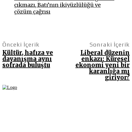
çıkmazı, Batı’nın ikiyüzlülüğü ve
çözüm çağrısı
Önceki İçerik
Sonraki İçerik
Kültür, hafıza ve
Liberal düzenin
dayanışma aynı
enkazı: Küresel
sofrada buluştu
ekonomi yeni bir
karanlığa mı
giriyor?
Fikir Gazetesi, dünyadaki çoklu kriz ortamında, Türkiye’nin derinleşen sorunlarıyla
birlikte sürüklendiğimiz bir dönemde; yurttaşlarımızın barınamadığı, beslenemediği,
geçinemediği ve yaşayamadığı bir dönemde doğuyor. Siyasetin toplumun sorunlarından
uzaklaştığı ve çözümsüz tartışmalara gömüldüğü bu dönemde, Fikir Gazetesi olarak,
gazetecileri, akademisyenleri, sivil toplumun öznelerini ve en çok da yurttaşlarımızı,
ortak sorunlarımızı tartışmaya ve çözüm sunacak fikirleri paylaşmaya davet ediyoruz.
Yanıtları hep birlikte üretmek umuduyla...