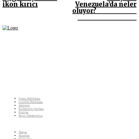
ikon kırıcı
Venezuela’da neler
oluyor?
Fikir Gazetesi, dünyadaki çoklu kriz ortamında, Türkiye’nin derinleşen sorunlarıyla
birlikte sürüklendiğimiz bir dönemde; yurttaşlarımızın barınamadığı, beslenemediği,
geçinemediği ve yaşayamadığı bir dönemde doğuyor. Siyasetin toplumun sorunlarından
uzaklaştığı ve çözümsüz tartışmalara gömüldüğü bu dönemde, Fikir Gazetesi olarak,
gazetecileri, akademisyenleri, sivil toplumun öznelerini ve en çok da yurttaşlarımızı,
ortak sorunlarımızı tartışmaya ve çözüm sunacak fikirleri paylaşmaya davet ediyoruz.
Yanıtları hep birlikte üretmek umuduyla...
Çerez Politikası
Gizlilik Politikası
İletişim
Kullanım Şartları
Künye
Yayın İlkelerimiz
HIZLI MENÜ
Dosya
Yazarlar
Söyleşiler