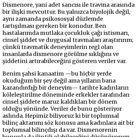
Dismenore, yani adet sancısı ile travma arasında
bir ilişki mevcuttur. Bu yalnızca biyolojik değil,
aynı zamanda psikososyal düzlemde
tartışılması gereken bir konudur. Ben
hastalarımda mutlaka çocukluk çağı istismarı,
cinsel şiddet ve duygusal travmaları araştırırım;
çünkü travmatik deneyimlerin regl olan
insanlarda dismenore görülme sıklığını ve
şiddetini artırabileceğini gösteren veriler var.
Benim şahsi kanaatim —bu hiçbir yerde
okuduğum bir şey değil ama yılların bana
kazandırdığı bir deneyim— tarihte kadınların
köleleştirilme döneminde erkekler tarafından
cinsel şiddete maruz kaldıkları bir dönem
olduğu yönünde. Veriler de bunu gösteriyor
aslında. Hepimiz biliyoruz ki bir toplumsal
bilinç aktarımı söz konusu ama kadınlara ait bir
toplumsal bilinçdışı da var. Dismenorenin
bununla da ilintili olabileceğini düşünüyorum.