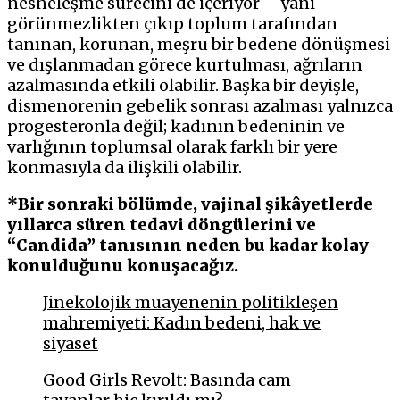
nesneleşme sürecini de içeriyor— yani
görünmezlikten çıkıp toplum tarafından
tanınan, korunan, meşru bir bedene dönüşmesi
ve dışlanmadan görece kurtulması, ağrıların
azalmasında etkili olabilir. Başka bir deyişle,
dismenorenin gebelik sonrası azalması yalnızca
progesteronla değil; kadının bedeninin ve
varlığının toplumsal olarak farklı bir yere
konmasıyla da ilişkili olabilir.
*Bir sonraki bölümde, vajinal şikâyetlerde
yıllarca süren tedavi döngülerini ve
“Candida” tanısının neden bu kadar kolay
konulduğunu konuşacağız.
Jinekolojik muayenenin politikleşen
mahremiyeti: Kadın bedeni, hak ve
siyaset
Good Girls Revolt: Basında cam