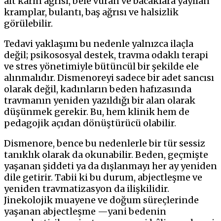
alt karın ağrısı, bele vuran ve bacaklara yayılan
kramplar, bulantı, baş ağrısı ve halsizlik
görülebilir.
Tedavi yaklaşımı bu nedenle yalnızca ilaçla
değil; psikososyal destek, travma odaklı terapi
ve stres yönetimiyle bütüncül bir şekilde ele
alınmalıdır. Dismenoreyi sadece bir adet sancısı
olarak değil, kadınların beden hafızasında
travmanın yeniden yazıldığı bir alan olarak
düşünmek gerekir. Bu, hem klinik hem de
pedagojik açıdan dönüştürücü olabilir.
Dismenore, bence bu nedenlerle bir tür sessiz
tanıklık olarak da okunabilir. Beden, geçmişte
yaşanan şiddeti ya da dışlanmayı her ay yeniden
dile getirir. Tabii ki bu durum, abjectleşme ve
yeniden travmatizasyon da ilişkilidir.
Jinekolojik muayene ve doğum süreçlerinde
yaşanan abjectleşme —yani bedenin