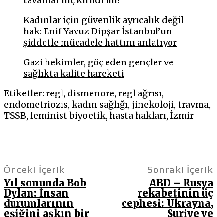
tavanlar hiç kırıldı mı?
Kadınlar için güvenlik ayrıcalık değil
hak: Enif Yavuz Dipşar İstanbul’un
şiddetle mücadele hattını anlatıyor
Gazi hekimler, göç eden gençler ve
sağlıkta kalite hareketi
Etiketler: regl, dismenore, regl ağrısı,
endometriozis, kadın sağlığı, jinekoloji, travma,
TSSB, feminist biyoetik, hasta hakları, İzmir
Önceki İçerik
Sonraki İçerik
Yıl sonunda Bob
ABD – Rusya
Dylan: İnsan
rekabetinin üç
durumlarının
cephesi: Ukrayna,
eşiğini aşkın bir
Suriye ve