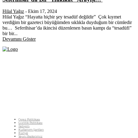
Hilal Yağız
-
Ekim 17, 2024
Hilal Yağız “Hayatta hiçbir şey tesadüf değildir” Çok kıymet
verdiğim bir gazeteci büyüğümden sıklıkla duyduğum bir cümledir
bu… Seferihisar’da ikincisi düzenlenen basın kampı da “tesadüfi”
bir bir...
Devamını Göster
Fikir Gazetesi, dünyadaki çoklu kriz ortamında, Türkiye’nin derinleşen sorunlarıyla
birlikte sürüklendiğimiz bir dönemde; yurttaşlarımızın barınamadığı, beslenemediği,
geçinemediği ve yaşayamadığı bir dönemde doğuyor. Siyasetin toplumun sorunlarından
uzaklaştığı ve çözümsüz tartışmalara gömüldüğü bu dönemde, Fikir Gazetesi olarak,
gazetecileri, akademisyenleri, sivil toplumun öznelerini ve en çok da yurttaşlarımızı,
ortak sorunlarımızı tartışmaya ve çözüm sunacak fikirleri paylaşmaya davet ediyoruz.
Yanıtları hep birlikte üretmek umuduyla...
Çerez Politikası
Gizlilik Politikası
İletişim
Kullanım Şartları
Künye
Yayın İlkelerimiz