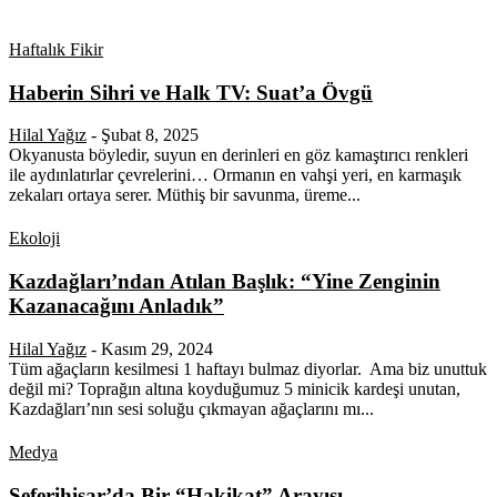
Haftalık Fikir
Haberin Sihri ve Halk TV: Suat’a Övgü
Hilal Yağız
-
Şubat 8, 2025
Okyanusta böyledir, suyun en derinleri en göz kamaştırıcı renkleri
ile aydınlatırlar çevrelerini… Ormanın en vahşi yeri, en karmaşık
zekaları ortaya serer. Müthiş bir savunma, üreme...
Ekoloji
Kazdağları’ndan Atılan Başlık: “Yine Zenginin
Kazanacağını Anladık”
Hilal Yağız
-
Kasım 29, 2024
Tüm ağaçların kesilmesi 1 haftayı bulmaz diyorlar. Ama biz unuttuk
değil mi? Toprağın altına koyduğumuz 5 minicik kardeşi unutan,
Kazdağları’nın sesi soluğu çıkmayan ağaçlarını mı...
Medya
Seferihisar’da Bir “Hakikat” Arayışı…