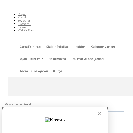
HIZLI MENÜ
Dosya
Yazarlar
Söyleşiler
Ekonomi
Siyaset
Kültür-Sanat
Çerez Politikası
Gizlilik Politikası
İletişim
Kullanım Şartları
Yayın İlkelerimiz
Hakkımızda
Teslimat ve İade Şartları
Abonelik Sözleşmesi
Künye
© MerhabaGrafik
×