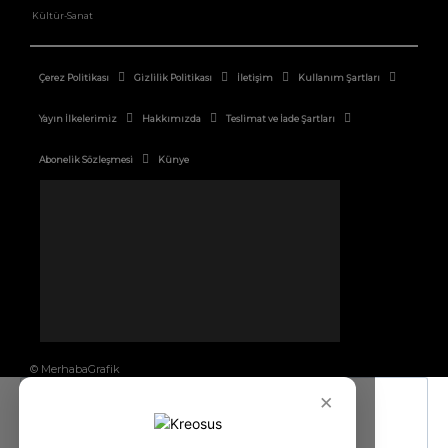
Kültür-Sanat
Çerez Politikası
Gizlilik Politikası
İletişim
Kullanım Şartları
Yayın İlkelerimiz
Hakkımızda
Teslimat ve İade Şartları
Abonelik Sözleşmesi
Künye
© MerhabaGrafik
×