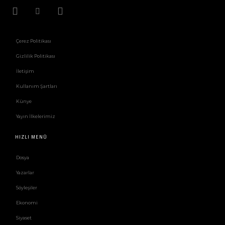
Çerez Politikası
Gizlilik Politikası
İletişim
Kullanım Şartları
Künye
Yayın İlkelerimiz
HIZLI MENÜ
Dosya
Yazarlar
Söyleşiler
Ekonomi
Siyaset