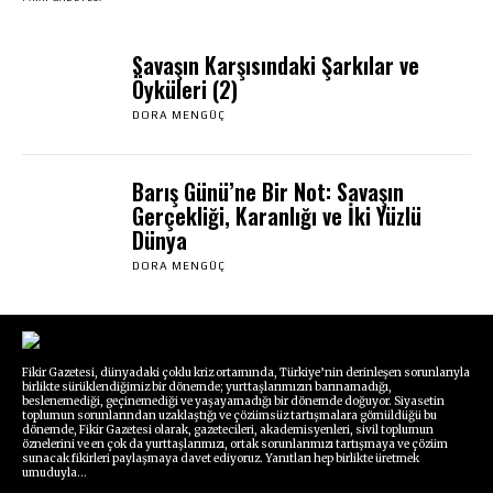
Savaşın Karşısındaki Şarkılar ve
Öyküleri (2)
DORA MENGÜÇ
Barış Günü’ne Bir Not: Savaşın
Gerçekliği, Karanlığı ve İki Yüzlü
Dünya
DORA MENGÜÇ
Fikir Gazetesi, dünyadaki çoklu kriz ortamında, Türkiye’nin derinleşen sorunlarıyla
birlikte sürüklendiğimiz bir dönemde; yurttaşlarımızın barınamadığı,
beslenemediği, geçinemediği ve yaşayamadığı bir dönemde doğuyor. Siyasetin
toplumun sorunlarından uzaklaştığı ve çözümsüz tartışmalara gömüldüğü bu
dönemde, Fikir Gazetesi olarak, gazetecileri, akademisyenleri, sivil toplumun
öznelerini ve en çok da yurttaşlarımızı, ortak sorunlarımızı tartışmaya ve çözüm
sunacak fikirleri paylaşmaya davet ediyoruz. Yanıtları hep birlikte üretmek
umuduyla...