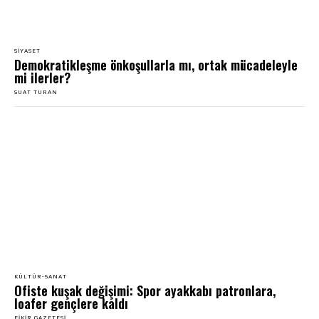
SIYASET
Demokratikleşme önkoşullarla mı, ortak mücadeleyle
mi ilerler?
SUAT TURAN
KÜLTÜR-SANAT
Ofiste kuşak değişimi: Spor ayakkabı patronlara,
loafer gençlere kaldı
FIKIR GAZETESI