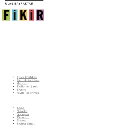
ULAŞ BAYRAKTAR
Fikir Gazetesi, dünyadaki çoklu kriz ortamında, Türkiye’nin derinleşen sorunlarıyla
birlikte sürüklendiğimiz bir dönemde; yurttaşlarımızın barınamadığı, beslenemediği,
geçinemediği ve yaşayamadığı bir dönemde doğuyor. Siyasetin toplumun sorunlarından
uzaklaştığı ve çözümsüz tartışmalara gömüldüğü bu dönemde, Fikir Gazetesi olarak,
gazetecileri, akademisyenleri, sivil toplumun öznelerini ve en çok da yurttaşlarımızı,
ortak sorunlarımızı tartışmaya ve çözüm sunacak fikirleri paylaşmaya davet ediyoruz.
Yanıtları hep birlikte üretmek umuduyla...
Çerez Politikası
Gizlilik Politikası
İletişim
Kullanım Şartları
Künye
Yayın İlkelerimiz
HIZLI MENÜ
Dosya
Yazarlar
Söyleşiler
Ekonomi
Siyaset
Kültür-Sanat