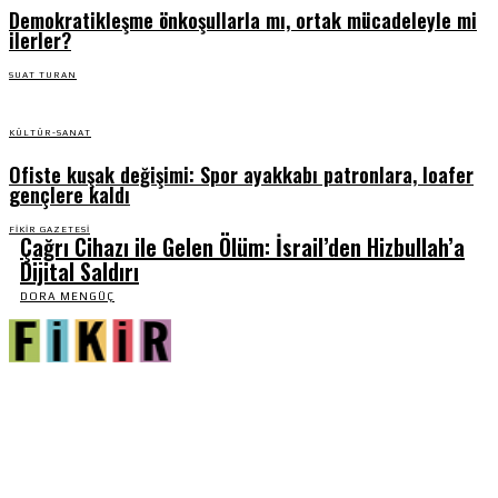
Demokratikleşme önkoşullarla mı, ortak mücadeleyle mi
ilerler?
SUAT TURAN
KÜLTÜR-SANAT
Ofiste kuşak değişimi: Spor ayakkabı patronlara, loafer
gençlere kaldı
FIKIR GAZETESI
Çağrı Cihazı ile Gelen Ölüm: İsrail’den Hizbullah’a
Dijital Saldırı
DORA MENGÜÇ
Fikir Gazetesi, dünyadaki çoklu kriz ortamında, Türkiye’nin derinleşen sorunlarıyla
birlikte sürüklendiğimiz bir dönemde; yurttaşlarımızın barınamadığı, beslenemediği,
geçinemediği ve yaşayamadığı bir dönemde doğuyor. Siyasetin toplumun sorunlarından
uzaklaştığı ve çözümsüz tartışmalara gömüldüğü bu dönemde, Fikir Gazetesi olarak,
gazetecileri, akademisyenleri, sivil toplumun öznelerini ve en çok da yurttaşlarımızı,
ortak sorunlarımızı tartışmaya ve çözüm sunacak fikirleri paylaşmaya davet ediyoruz.
Yanıtları hep birlikte üretmek umuduyla...