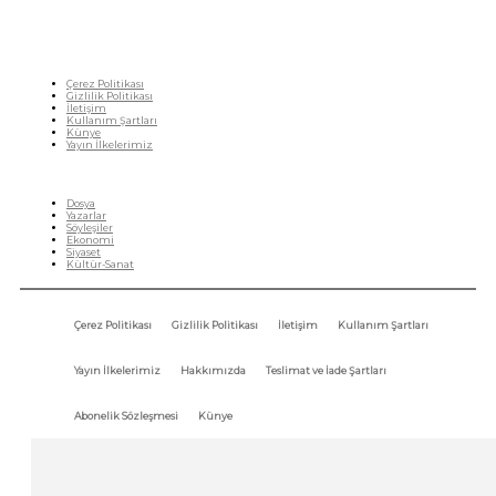
Çerez Politikası
Gizlilik Politikası
İletişim
Kullanım Şartları
Künye
Yayın İlkelerimiz
HIZLI MENÜ
Dosya
Yazarlar
Söyleşiler
Ekonomi
Siyaset
Kültür-Sanat
Çerez Politikası
Gizlilik Politikası
İletişim
Kullanım Şartları
Yayın İlkelerimiz
Hakkımızda
Teslimat ve İade Şartları
Abonelik Sözleşmesi
Künye