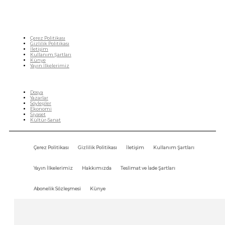
Çerez Politikası
Gizlilik Politikası
İletişim
Kullanım Şartları
Künye
Yayın İlkelerimiz
HIZLI MENÜ
Dosya
Yazarlar
Söyleşiler
Ekonomi
Siyaset
Kültür-Sanat
Çerez Politikası
Gizlilik Politikası
İletişim
Kullanım Şartları
Yayın İlkelerimiz
Hakkımızda
Teslimat ve İade Şartları
Abonelik Sözleşmesi
Künye