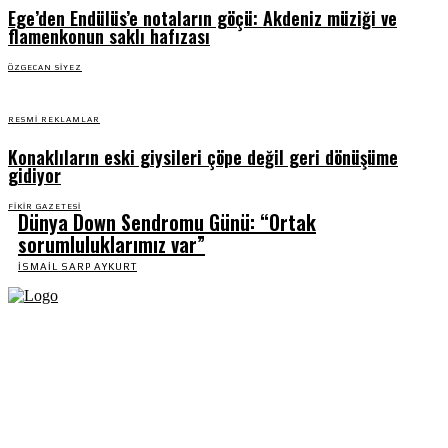
Ege’den Endülüs’e notaların göçü: Akdeniz müziği ve
flamenkonun saklı hafızası
ÖZGECAN SIYEZ
RESMI REKLAMLAR
Konaklıların eski giysileri çöpe değil geri dönüşüme
gidiyor
FIKIR GAZETESI
Dünya Down Sendromu Günü: “Ortak
sorumluluklarımız var”
İSMAIL SARP AYKURT
Fikir Gazetesi, dünyadaki çoklu kriz ortamında, Türkiye’nin derinleşen sorunlarıyla
birlikte sürüklendiğimiz bir dönemde; yurttaşlarımızın barınamadığı, beslenemediği,
geçinemediği ve yaşayamadığı bir dönemde doğuyor. Siyasetin toplumun sorunlarından
uzaklaştığı ve çözümsüz tartışmalara gömüldüğü bu dönemde, Fikir Gazetesi olarak,
gazetecileri, akademisyenleri, sivil toplumun öznelerini ve en çok da yurttaşlarımızı,
ortak sorunlarımızı tartışmaya ve çözüm sunacak fikirleri paylaşmaya davet ediyoruz.
Yanıtları hep birlikte üretmek umuduyla...