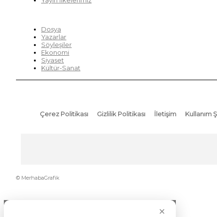
Yayın İlkelerimiz
HIZLI MENÜ
Dosya
Yazarlar
Söyleşiler
Ekonomi
Siyaset
Kültür-Sanat
Çerez Politikası
Gizlilik Politikası
İletişim
Kullanım Ş
© MerhabaGrafik
×