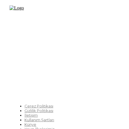
Fikir Gazetesi, dünyadaki çoklu kriz ortamında, Türkiye’nin 
sürüklendiğimiz bir dönemde; yurttaşlarımızın barınamadı
ve yaşayamadığı bir dönemde doğuyor. Siyasetin toplumun 
çözümsüz tartışmalara gömüldüğü bu dönemde, Fikir Gazetes
akademisyenleri, sivil toplumun öznelerini ve en çok da yur
tartışmaya ve çözüm sunacak fikirleri paylaşmaya davet ediy
üretmek umuduyla...
Çerez Politikası
Gizlilik Politikası
İletişim
Kullanım Şartları
Künye