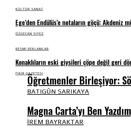
KÜLTÜR-SANAT
Ege’den Endülüs’e notaların göçü: Akdeniz m
ÖZGECAN SIYEZ
RESMI REKLAMLAR
Konaklıların eski giysileri çöpe değil geri d
FIKIR GAZETESI
Öğretmenler Birleşiyor: Sö
BATIGÜN SARIKAYA
Magna Carta’yı Ben Yazdım, 
İREM BAYRAKTAR