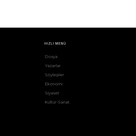
HIZLI MENÜ
Dosya
Yazarlar
Söyleşiler
Ekonomi
Siyaset
Kültür-Sanat