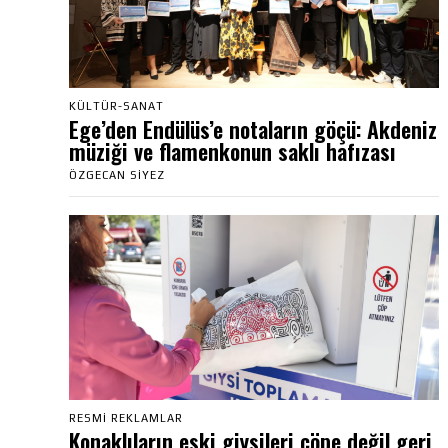
KÜLTÜR-SANAT
Ege’den Endülüs’e notaların göçü: Akdeniz
müziği ve flamenkonun saklı hafızası
ÖZGECAN SIYEZ
RESMI REKLAMLAR
Konaklıların eski giysileri çöpe değil geri