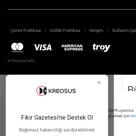
Çerez Politikası
Gizlilik Politikası
İletişim
Kullanım Şar
© MerhabaGrafik
×
Bu site deneyimlerinizi kişiselleştirmek amacıyla KVKK ve GDPR uyarınca
çerez(cookie) kullanmaktadır. Bu konu hakkında detaylı bilgi almak için
tık
Fikir Gazetesi'ne Destek Ol
Sitemizi kullanarak, çerezleri kullanmamızı kabul edersiniz.
Bağımsız haberciliği sürdürebilmek