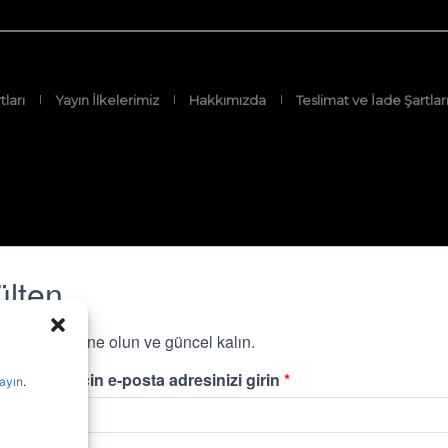
tları
Yayın İlkelerimiz
Hakkımızda
Teslimat ve İade Şartlar
layın
.