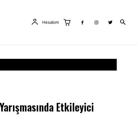
Hesabım
arışmasında Etkileyici