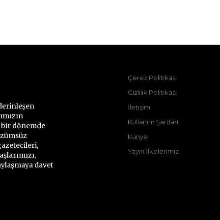
Çerez Politikası
Gizlilik Politikası
derinleşen
İletişim
rımızın
Kullanım Şartları
ı bir dönemde
çözümsüz
Künye
azetecileri,
Yayın İlkelerimiz
aşlarımızı,
paylaşmaya davet