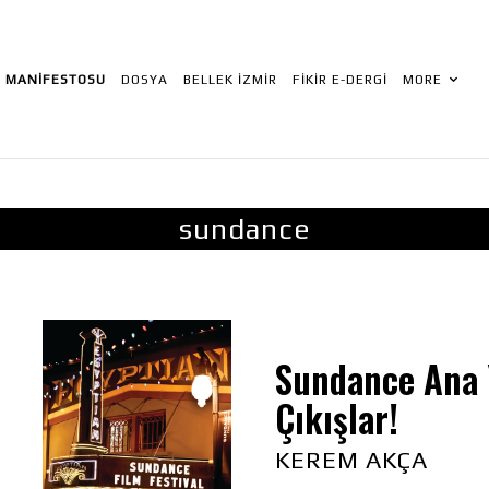
R MANIFESTOSU
DOSYA
BELLEK İZMIR
FİKİR E-DERGI
MORE
sundance
Sundance Ana Y
Çıkışlar!
KEREM AKÇA