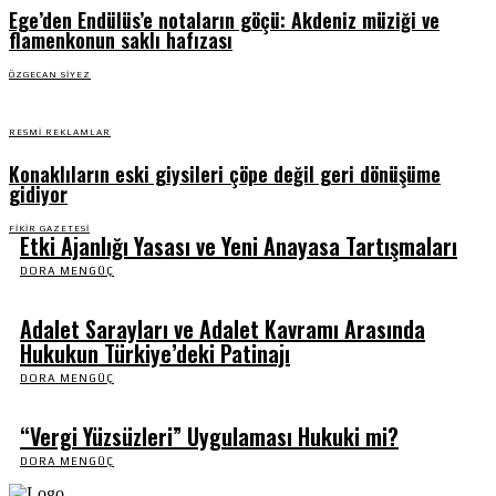
Ege’den Endülüs’e notaların göçü: Akdeniz müziği ve
flamenkonun saklı hafızası
ÖZGECAN SIYEZ
RESMI REKLAMLAR
Konaklıların eski giysileri çöpe değil geri dönüşüme
gidiyor
FIKIR GAZETESI
Etki Ajanlığı Yasası ve Yeni Anayasa Tartışmaları
DORA MENGÜÇ
Adalet Sarayları ve Adalet Kavramı Arasında
Hukukun Türkiye’deki Patinajı
DORA MENGÜÇ
“Vergi Yüzsüzleri” Uygulaması Hukuki mi?
DORA MENGÜÇ