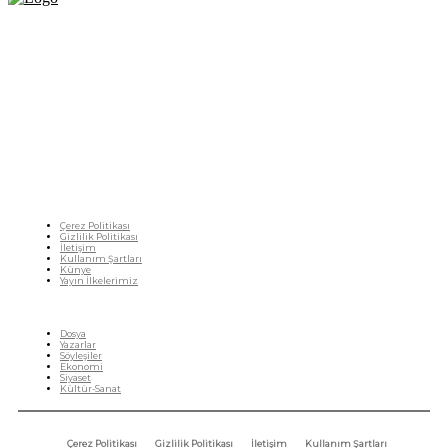
Fikir Gazetesi, dünyadaki çoklu kriz ortamında, Türkiye’nin derinleşen sorunlarıyla
birlikte sürüklendiğimiz bir dönemde; yurttaşlarımızın barınamadığı, beslenemediği,
geçinemediği ve yaşayamadığı bir dönemde doğuyor. Siyasetin toplumun sorunlarından
uzaklaştığı ve çözümsüz tartışmalara gömüldüğü bu dönemde, Fikir Gazetesi olarak,
gazetecileri, akademisyenleri, sivil toplumun öznelerini ve en çok da yurttaşlarımızı,
ortak sorunlarımızı tartışmaya ve çözüm sunacak fikirleri paylaşmaya davet ediyoruz.
Yanıtları hep birlikte üretmek umuduyla...
Çerez Politikası
Gizlilik Politikası
İletişim
Kullanım Şartları
Künye
Yayın İlkelerimiz
HIZLI MENÜ
Dosya
Yazarlar
Söyleşiler
Ekonomi
Siyaset
Kültür-Sanat
Çerez Politikası
Gizlilik Politikası
İletişim
Kullanım Şartları