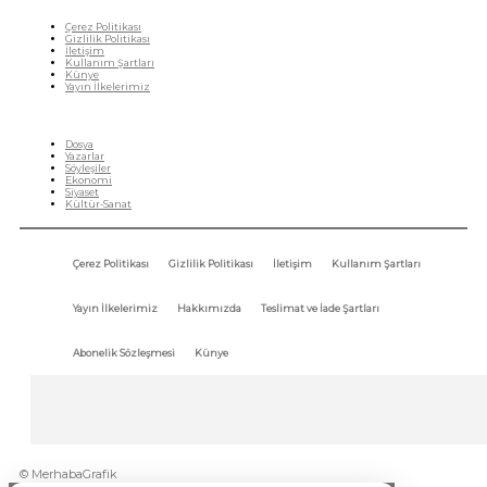
Çerez Politikası
Gizlilik Politikası
İletişim
Kullanım Şartları
Künye
Yayın İlkelerimiz
HIZLI MENÜ
Dosya
Yazarlar
Söyleşiler
Ekonomi
Siyaset
Kültür-Sanat
Çerez Politikası
Gizlilik Politikası
İletişim
Kullanım Şartları
Yayın İlkelerimiz
Hakkımızda
Teslimat ve İade Şartları
Abonelik Sözleşmesi
Künye
© MerhabaGrafik