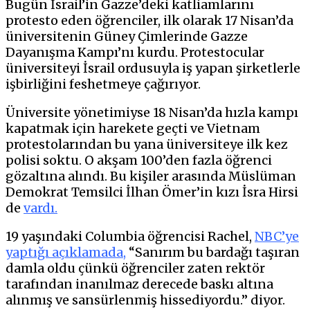
Bugün İsrail’in Gazze’deki katliamlarını
protesto eden öğrenciler, ilk olarak 17 Nisan’da
üniversitenin Güney Çimlerinde Gazze
Dayanışma Kampı’nı kurdu. Protestocular
üniversiteyi İsrail ordusuyla iş yapan şirketlerle
işbirliğini feshetmeye çağırıyor.
Üniversite yönetimiyse 18 Nisan’da hızla kampı
kapatmak için harekete geçti ve Vietnam
protestolarından bu yana üniversiteye ilk kez
polisi soktu. O akşam 100’den fazla öğrenci
gözaltına alındı. Bu kişiler arasında Müslüman
Demokrat Temsilci İlhan Ömer’in kızı İsra Hirsi
de
vardı.
19 yaşındaki Columbia öğrencisi Rachel,
NBC’ye
yaptığı açıklamada,
“Sanırım bu bardağı taşıran
damla oldu çünkü öğrenciler zaten rektör
tarafından inanılmaz derecede baskı altına
alınmış ve sansürlenmiş hissediyordu.” diyor.