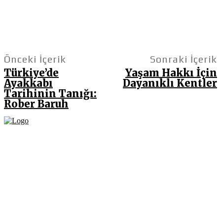
Önceki İçerik
Sonraki İçerik
Türkiye’de
Yaşam Hakkı İçin
Ayakkabı
Dayanıklı Kentler
Tarihinin Tanığı:
Rober Baruh
Fikir Gazetesi, dünyadaki çoklu kriz ortamında, Türkiye’nin derinleşen sorunlarıyla
birlikte sürüklendiğimiz bir dönemde; yurttaşlarımızın barınamadığı, beslenemediği,
geçinemediği ve yaşayamadığı bir dönemde doğuyor. Siyasetin toplumun sorunlarından
uzaklaştığı ve çözümsüz tartışmalara gömüldüğü bu dönemde, Fikir Gazetesi olarak,
gazetecileri, akademisyenleri, sivil toplumun öznelerini ve en çok da yurttaşlarımızı,
ortak sorunlarımızı tartışmaya ve çözüm sunacak fikirleri paylaşmaya davet ediyoruz.
Yanıtları hep birlikte üretmek umuduyla...