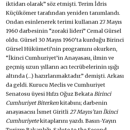
iktidarı olarak” söz etmişti. Terim İdris
Küçükömer tarafından yeniden tanımlandı.
Ondan esinlenerek terimi kullanan 27 Mayıs
1960 darbesinin “zoraki lideri” Cemal Gürsel
oldu. Gürsel 30 Mayıs 1960’ta kurduğu Birinci
Gürsel Hükümeti’nin programını okurken,
“İkinci Cumhuriyet’in Anayasası, ilmin ve
geçmiş uzun yılların acı tecrübelerinin ışığı
altında (…) hazırlanmaktadır.” demişti. Arkası
da geldi. Kurucu Meclis ve Cumhuriyet
Senatosu üyesi Hıfzı Oğuz Bekata
Birinci
Cumhuriyet Biterken
kitabını; darbenin
anayasacısı İsmet Giritli
27 Mayıs’tan İkinci
Cumhuriyete
kitaplarını yazdı. Basın-Yayın
Turizm Bakanlığı, Salute to the Second