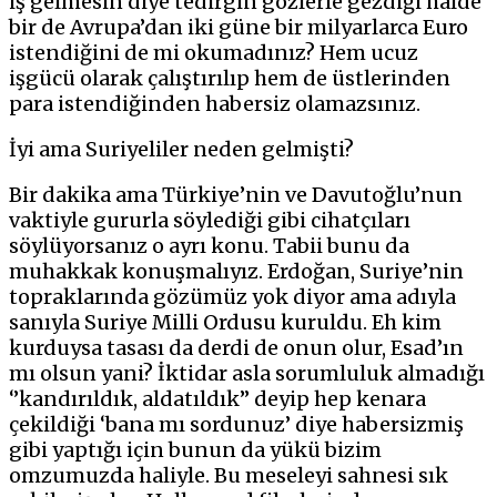
iş gelmesin diye tedirgin gözlerle gezdiği halde
bir de Avrupa’dan iki güne bir milyarlarca Euro
istendiğini de mi okumadınız? Hem ucuz
işgücü olarak çalıştırılıp hem de üstlerinden
para istendiğinden habersiz olamazsınız.
İyi ama Suriyeliler neden gelmişti?
Bir dakika ama Türkiye’nin ve Davutoğlu’nun
vaktiyle gururla söylediği gibi cihatçıları
söylüyorsanız o ayrı konu. Tabii bunu da
muhakkak konuşmalıyız. Erdoğan, Suriye’nin
topraklarında gözümüz yok diyor ama adıyla
sanıyla Suriye Milli Ordusu kuruldu. Eh kim
kurduysa tasası da derdi de onun olur, Esad’ın
mı olsun yani? İktidar asla sorumluluk almadığı
‘’kandırıldık, aldatıldık’’ deyip hep kenara
çekildiği ‘bana mı sordunuz’ diye habersizmiş
gibi yaptığı için bunun da yükü bizim
omzumuzda haliyle. Bu meseleyi sahnesi sık