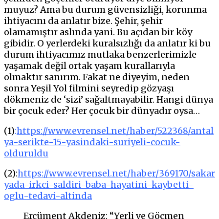
muyuz? Ama bu durum güvensizliği, korunma
ihtiyacını da anlatır bize. Şehir, şehir
olamamıştır aslında yani. Bu açıdan bir köy
gibidir. O yerlerdeki kuralsızlığı da anlatır ki bu
durum ihtiyacımız mutlaka benzerlerimizle
yaşamak değil ortak yaşam kurallarıyla
olmaktır sanırım. Fakat ne diyeyim, neden
sonra Yeşil Yol filmini seyredip gözyaşı
dökmeniz de ‘sizi’ sağaltmayabilir. Hangi dünya
bir çocuk eder? Her çocuk bir dünyadır oysa…
(1)
:
https://www.evrensel.net/haber/522368/antal
ya-serikte-15-yasindaki-suriyeli-cocuk-
olduruldu
(2):
https://www.evrensel.net/haber/369170/sakar
yada-irkci-saldiri-baba-hayatini-kaybetti-
oglu-tedavi-altinda
Ercüment Akdeniz: “Yerli ve Göçmen