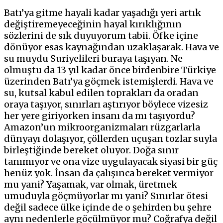
Batı’ya gitme hayali kadar yaşadığı yeri artık
değiştiremeyeceğinin hayal kırıklığının
sözlerini de sık duyuyorum tabii. Öfke içine
dönüyor esas kaynağından uzaklaşarak. Hava ve
su muydu Suriyelileri buraya taşıyan. Ne
olmuştu da 13 yıl kadar önce birdenbire Türkiye
üzerinden Batı’ya göçmek istemişlerdi. Hava ve
su, kutsal kabul edilen toprakları da oradan
oraya taşıyor, sınırları aştırıyor böylece vizesiz
her yere giriyorken insanı da mı taşıyordu?
Amazon’un mikroorganizmaları rüzgarlarla
dünyayı dolaşıyor, çöllerden uçuşan tozlar suyla
birleştiğinde bereket oluyor. Doğa sınır
tanımıyor ve ona vize uygulayacak siyasi bir güç
henüz yok. İnsan da çalışınca bereket vermiyor
mu yani? Yaşamak, var olmak, üretmek
umuduyla göçmüyorlar mı yani? Sınırlar ötesi
değil sadece ülke içinde de o şehirden bu şehre
aynı nedenlerle göçülmüyor mu? Coğrafya değil