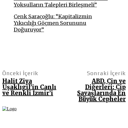
Yoksulların Talepleri Birleşmeli”
Cenk Saraçoğlu: “Kapitalizmin
Yıkıcılığı Göçmen Sorununu
Doğuruyor”
Önceki İçerik
Sonraki İçerik
Halit Ziya
ABD, Çin ve
Uşaklıgil’in Canlı
Diğerleri: Çip
ve Renkli İzmir’i
Savaşlarında En
Büyük Cepheler
Fikir Gazetesi, dünyadaki çoklu kriz ortamında, Türkiye’nin derinleşen sorunlarıyla