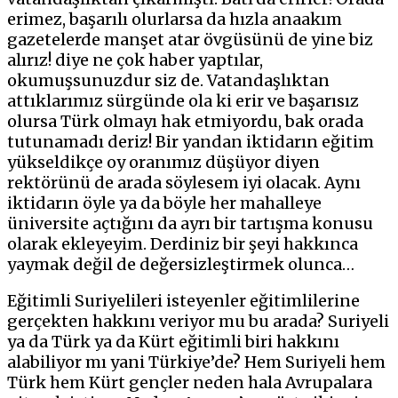
erimez, başarılı olurlarsa da hızla anaakım
gazetelerde manşet atar övgüsünü de yine biz
alırız! diye ne çok haber yaptılar,
okumuşsunuzdur siz de. Vatandaşlıktan
attıklarımız sürgünde ola ki erir ve başarısız
olursa Türk olmayı hak etmiyordu, bak orada
tutunamadı deriz! Bir yandan iktidarın eğitim
yükseldikçe oy oranımız düşüyor diyen
rektörünü de arada söylesem iyi olacak. Aynı
iktidarın öyle ya da böyle her mahalleye
üniversite açtığını da ayrı bir tartışma konusu
olarak ekleyeyim. Derdiniz bir şeyi hakkınca
yaymak değil de değersizleştirmek olunca…
Eğitimli Suriyelileri isteyenler eğitimlilerine
gerçekten hakkını veriyor mu bu arada? Suriyeli
ya da Türk ya da Kürt eğitimli biri hakkını
alabiliyor mı yani Türkiye’de? Hem Suriyeli hem
Türk hem Kürt gençler neden hala Avrupalara