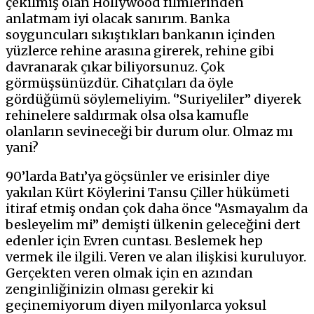
çekilmiş olan Hollywood filmlerinden
anlatmam iyi olacak sanırım. Banka
soyguncuları sıkıştıkları bankanın içinden
yüzlerce rehine arasına girerek, rehine gibi
davranarak çıkar biliyorsunuz. Çok
görmüşsünüzdür. Cihatçıları da öyle
gördüğümü söylemeliyim. ‘’Suriyeliler’’ diyerek
rehinelere saldırmak olsa olsa kamufle
olanların sevineceği bir durum olur. Olmaz mı
yani?
90’larda Batı’ya göçsünler ve erisinler diye
yakılan Kürt Köylerini Tansu Çiller hükümeti
itiraf etmiş ondan çok daha önce ‘’Asmayalım da
besleyelim mi’’ demişti ülkenin geleceğini dert
edenler için Evren cuntası. Beslemek hep
vermek ile ilgili. Veren ve alan ilişkisi kuruluyor.
Gerçekten veren olmak için en azından
zenginliğinizin olması gerekir ki
geçinemiyorum diyen milyonlarca yoksul