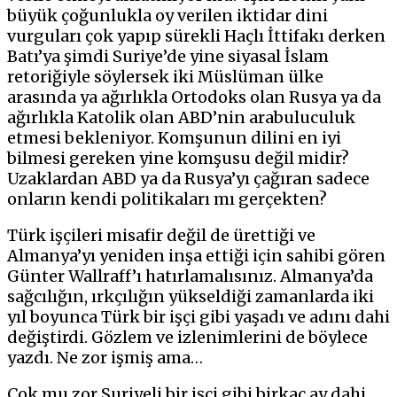
büyük çoğunlukla oy verilen iktidar dini
vurguları çok yapıp sürekli Haçlı İttifakı derken
Batı’ya şimdi Suriye’de yine siyasal İslam
retoriğiyle söylersek iki Müslüman ülke
arasında ya ağırlıkla Ortodoks olan Rusya ya da
ağırlıkla Katolik olan ABD’nin arabuluculuk
etmesi bekleniyor. Komşunun dilini en iyi
bilmesi gereken yine komşusu değil midir?
Uzaklardan ABD ya da Rusya’yı çağıran sadece
onların kendi politikaları mı gerçekten?
Türk işçileri misafir değil de ürettiği ve
Almanya’yı yeniden inşa ettiği için sahibi gören
Günter Wallraff’ı hatırlamalısınız. Almanya’da
sağcılığın, ırkçılığın yükseldiği zamanlarda iki
yıl boyunca Türk bir işçi gibi yaşadı ve adını dahi
değiştirdi. Gözlem ve izlenimlerini de böylece
yazdı. Ne zor işmiş ama…
Çok mu zor Suriyeli bir işçi gibi birkaç ay dahi