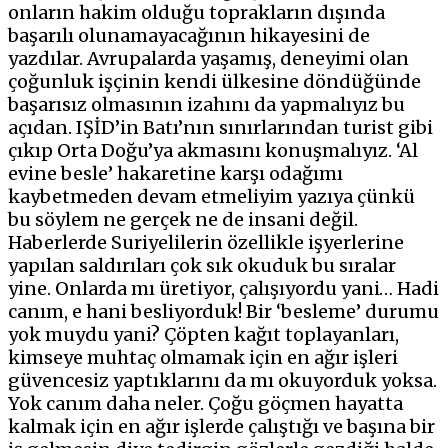
onların hakim olduğu toprakların dışında
başarılı olunamayacağının hikayesini de
yazdılar. Avrupalarda yaşamış, deneyimi olan
çoğunluk işçinin kendi ülkesine döndüğünde
başarısız olmasının izahını da yapmalıyız bu
açıdan. IŞİD’in Batı’nın sınırlarından turist gibi
çıkıp Orta Doğu’ya akmasını konuşmalıyız. ‘Al
evine besle’ hakaretine karşı odağımı
kaybetmeden devam etmeliyim yazıya çünkü
bu söylem ne gerçek ne de insani değil.
Haberlerde Suriyelilerin özellikle işyerlerine
yapılan saldırıları çok sık okuduk bu sıralar
yine. Onlarda mı üretiyor, çalışıyordu yani… Hadi
canım, e hani besliyorduk! Bir ‘besleme’ durumu
yok muydu yani? Çöpten kağıt toplayanları,
kimseye muhtaç olmamak için en ağır işleri
güvencesiz yaptıklarını da mı okuyorduk yoksa.
Yok canım daha neler. Çoğu göçmen hayatta
kalmak için en ağır işlerde çalıştığı ve başına bir