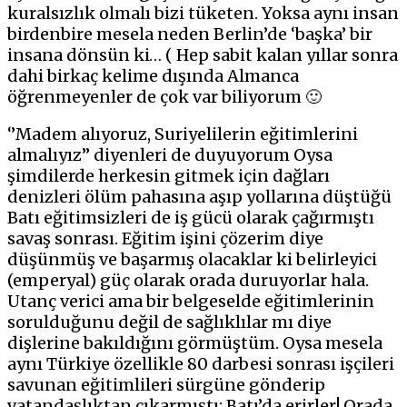
kuralsızlık olmalı bizi tüketen. Yoksa aynı insan
birdenbire mesela neden Berlin’de ‘başka’ bir
insana dönsün ki… ( Hep sabit kalan yıllar sonra
dahi birkaç kelime dışında Almanca
öğrenmeyenler de çok var biliyorum 🙂
‘’Madem alıyoruz, Suriyelilerin eğitimlerini
almalıyız’’ diyenleri de duyuyorum Oysa
şimdilerde herkesin gitmek için dağları
denizleri ölüm pahasına aşıp yollarına düştüğü
Batı eğitimsizleri de iş gücü olarak çağırmıştı
savaş sonrası. Eğitim işini çözerim diye
düşünmüş ve başarmış olacaklar ki belirleyici
(emperyal) güç olarak orada duruyorlar hala.
Utanç verici ama bir belgeselde eğitimlerinin
sorulduğunu değil de sağlıklılar mı diye
dişlerine bakıldığını görmüştüm. Oysa mesela
aynı Türkiye özellikle 80 darbesi sonrası işçileri
savunan eğitimlileri sürgüne gönderip
vatandaşlıktan çıkarmıştı: Batı’da erirler! Orada