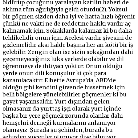
öldürüp çocuğunu yaralayan katilin haberi de
aklıma tüm ağırlığıyla geldi oturdu(2). Yoksul
bir göçmen sizden daha iyi ve hatta hızlı öğrenir
çünkü ne vakti ne de reddetme hakkı vardır aç
kalmamak için. Sokaklarda kalamaz ki bu daha
tehlikelidir onun için. Acelesi vardır şivesini de
gizlemelidir aksi halde başına her an kötü bir iş
gelebilir. Zengin olan ise sizin sokağından dahi
geçemeyeceğiniz lüks yerlerde olabilir ve dil
öğrenmeye de ihtiyacı yoktur. Onun olduğu
yerde onun dili konuşulur ki çok para
kazanılacaktır. Elbette Avrupa’da, ABD’de
olduğu gibi kendini güvende hissetmek için
belli bölgelere yönelebilirler göçmenler ki bu
gayet yaşamsaldır. Yurt dışından gelen
olmasanız da yurttaş işçi olarak yurt içinde
başka bir yere göçmek zorunda olanlar dahi
hemşehri derneği kurmalarını anlamıyor
olamayız. Şurada şu şehirden, burada bu
şehirden göçenler oturuyor diye bilmiyor