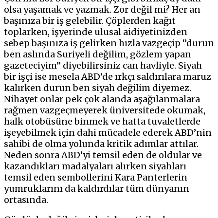
olsa yaşamak ve yazmak. Zor değil mi? Her an
başınıza bir iş gelebilir. Çöplerden kağıt
toplarken, işyerinde ulusal aidiyetinizden
sebep başınıza iş gelirken hızla vazgeçip ‘’durun
ben aslında Suriyeli değilim, gözlem yapan
gazeteciyim’’ diyebilirsiniz can havliyle. Siyah
bir işçi ise mesela ABD’de ırkçı saldırılara maruz
kalırken durun ben siyah değilim diyemez.
Nihayet onlar pek çok alanda aşağılanmalara
rağmen vazgeçmeyerek üniversitede okumak,
halk otobüsüne binmek ve hatta tuvaletlerde
işeyebilmek için dahi mücadele ederek ABD’nin
sahibi de olma yolunda kritik adımlar attılar.
Neden sonra ABD’yi temsil eden de oldular ve
kazandıkları madalyaları alırken siyahları
temsil eden sembollerini Kara Panterlerin
yumruklarını da kaldırdılar tüm dünyanın
ortasında.