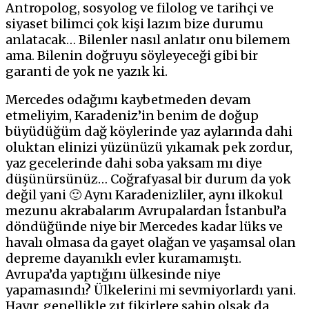
Antropolog, sosyolog ve filolog ve tarihçi ve
siyaset bilimci çok kişi lazım bize durumu
anlatacak… Bilenler nasıl anlatır onu bilemem
ama. Bilenin doğruyu söyleyeceği gibi bir
garanti de yok ne yazık ki.
Mercedes odağımı kaybetmeden devam
etmeliyim, Karadeniz’in benim de doğup
büyüdüğüm dağ köylerinde yaz aylarında dahi
oluktan elinizi yüzünüzü yıkamak pek zordur,
yaz gecelerinde dahi soba yaksam mı diye
düşünürsünüz… Coğrafyasal bir durum da yok
değil yani 🙂 Aynı Karadenizliler, aynı ilkokul
mezunu akrabalarım Avrupalardan İstanbul’a
döndüğünde niye bir Mercedes kadar lüks ve
havalı olmasa da gayet olağan ve yaşamsal olan
depreme dayanıklı evler kuramamıştı.
Avrupa’da yaptığını ülkesinde niye
yapamasındı? Ülkelerini mi sevmiyorlardı yani.
Hayır, genellikle zıt fikirlere sahip olsak da