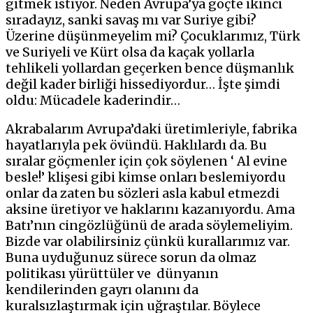
gitmek istiyor. Neden Avrupa’ya göçte ikinci
sıradayız, sanki savaş mı var Suriye gibi?
Üzerine düşünmeyelim mi? Çocuklarımız, Türk
ve Suriyeli ve Kürt olsa da kaçak yollarla
tehlikeli yollardan geçerken bence düşmanlık
değil kader birliği hissediyordur… İşte şimdi
oldu: Mücadele kaderindir…
Akrabalarım Avrupa’daki üretimleriyle, fabrika
hayatlarıyla pek övündü. Haklılardı da. Bu
sıralar göçmenler için çok söylenen ‘ Al evine
besle!’ klişesi gibi kimse onları beslemiyordu
onlar da zaten bu sözleri asla kabul etmezdi
aksine üretiyor ve haklarını kazanıyordu. Ama
Batı’nın cingözlüğünü de arada söylemeliyim.
Bizde var olabilirsiniz çünkü kurallarımız var.
Buna uyduğunuz sürece sorun da olmaz
politikası yürüttüler ve dünyanın
kendilerinden gayrı olanını da
kuralsızlaştırmak için uğraştılar. Böylece