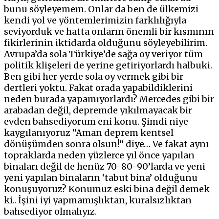
bunu söyleyemem. Onlar da ben de ülkemizi
kendi yol ve yöntemlerimizin farklılığıyla
seviyorduk ve hatta onların önemli bir kısmının
fikirlerinin iktidarda olduğunu söyleyebilirim.
Avrupa’da sola Türkiye’de sağa oy veriyor tüm
politik klişeleri de yerine getiriyorlardı halbuki.
Ben gibi her yerde sola oy vermek gibi bir
dertleri yoktu. Fakat orada yapabildiklerini
neden burada yapamıyorlardı? Mercedes gibi bir
arabadan değil, depremde yıkılmayacak bir
evden bahsediyorum eni konu. Şimdi niye
kaygılanıyoruz ‘’Aman deprem kentsel
dönüşümden sonra olsun!’’ diye… Ve fakat aynı
topraklarda neden yüzlerce yıl önce yapılan
binaları değil de henüz 70-80-90’larda ve yeni
yeni yapılan binaların ‘tabut bina’ olduğunu
konuşuyoruz? Konumuz eski bina değil demek
ki.. İşini iyi yapmamışlıktan, kuralsızlıktan
bahsediyor olmalıyız.