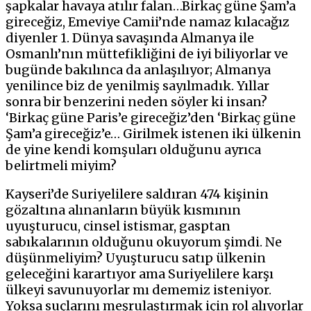
şapkalar havaya atılır falan…Birkaç güne Şam’a
gireceğiz, Emeviye Camii’nde namaz kılacağız
diyenler 1. Dünya savaşında Almanya ile
Osmanlı’nın müttefikliğini de iyi biliyorlar ve
bugünde bakılınca da anlaşılıyor; Almanya
yenilince biz de yenilmiş sayılmadık. Yıllar
sonra bir benzerini neden söyler ki insan?
‘Birkaç güne Paris’e gireceğiz’den ‘Birkaç güne
Şam’a gireceğiz’e… Girilmek istenen iki ülkenin
de yine kendi komşuları olduğunu ayrıca
belirtmeli miyim?
Kayseri’de Suriyelilere saldıran 474 kişinin
gözaltına alınanların büyük kısmının
uyuşturucu, cinsel istismar, gasptan
sabıkalarının olduğunu okuyorum şimdi. Ne
düşünmeliyim? Uyuşturucu satıp ülkenin
geleceğini karartıyor ama Suriyelilere karşı
ülkeyi savunuyorlar mı dememiz isteniyor.
Yoksa suçlarını meşrulaştırmak için rol alıyorlar