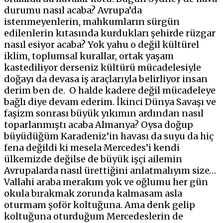
durumu nasıl acaba? Avrupa’da
istenmeyenlerin, mahkumların sürgün
edilenlerin kıtasında kurdukları şehirde rüzgar
nasıl esiyor acaba? Yok yahu o değil kültürel
iklim, toplumsal kurallar, ortak yaşam
kastediliyor derseniz kültürü mücadelesiyle
doğayı da devasa iş araçlarıyla belirliyor insan
derim ben de. O halde kadere değil mücadeleye
bağlı diye devam ederim. İkinci Dünya Savaşı ve
faşizm sonrası büyük yıkımın ardından nasıl
toparlanmıştı acaba Almanya? Oysa doğup
büyüdüğüm Karadeniz’in havası da suyu da hiç
fena değildi ki mesela Mercedes’i kendi
ülkemizde değilse de büyük işçi ailemin
Avrupalarda nasıl ürettiğini anlatmalıyım size…
Vallahi araba merakım yok ve oğlumu her gün
okula bırakmak zorunda kalmasam asla
oturmam şoför koltuğuna. Ama denk gelip
koltuğuna oturduğum Mercedeslerin de