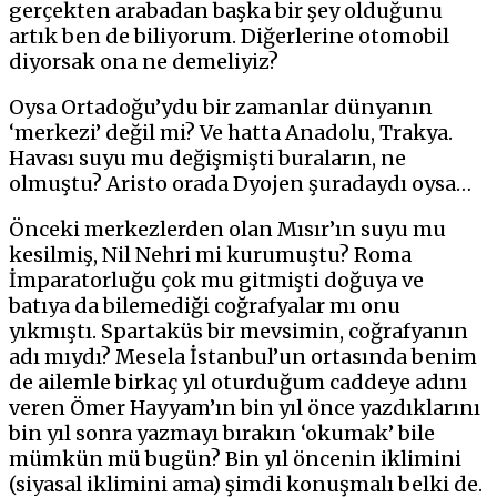
gerçekten arabadan başka bir şey olduğunu
artık ben de biliyorum. Diğerlerine otomobil
diyorsak ona ne demeliyiz?
Oysa Ortadoğu’ydu bir zamanlar dünyanın
‘merkezi’ değil mi? Ve hatta Anadolu, Trakya.
Havası suyu mu değişmişti buraların, ne
olmuştu? Aristo orada Dyojen şuradaydı oysa…
Önceki merkezlerden olan Mısır’ın suyu mu
kesilmiş, Nil Nehri mi kurumuştu? Roma
İmparatorluğu çok mu gitmişti doğuya ve
batıya da bilemediği coğrafyalar mı onu
yıkmıştı. Spartaküs bir mevsimin, coğrafyanın
adı mıydı? Mesela İstanbul’un ortasında benim
de ailemle birkaç yıl oturduğum caddeye adını
veren Ömer Hayyam’ın bin yıl önce yazdıklarını
bin yıl sonra yazmayı bırakın ‘okumak’ bile
mümkün mü bugün? Bin yıl öncenin iklimini
(siyasal iklimini ama) şimdi konuşmalı belki de.