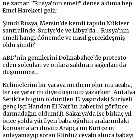
ne zaman ‘’Rusya’nın emeli’’ dense aklıma hep
Emel Hareketi gelir.
Şimdi Rusya, Mersin’de kendi tapulu Nükleer
santralinde, Suriye’de ve Libya’da… Rusya’nın
emeli hangi dönemde ve nasıl gerçekleşmiş
oldu şimdi?
ABD’nin gemilerini Dolmabahçe’de protesto
eden solcuları ve onlara saldıran sağcıları da
düşününce…
Kelimelerim bir yaraya merhem olur mu acaba,
bir işe yarar mı diye düşünüp yazarken Antalya
Serik’te bugün öldürülen 15 yaşındaki Suriyeli
genç işçi Handan El Naif’in haberini görünce
darmadağın oldum(1). Sakarya’da ise birkaç yıl
önce yolda yürüyen baba oğulun aralarındaki
konuşmaları duyup Arapça mı Kürtçe mi
anlayamayıp soran Kürdüz cevabı alınca babayı