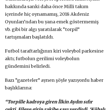
hakkında sanki daha önce Milli takım
içerinde hiç oynamamış, 2018 Akdeniz
Oyunları’ndan bu yana emek göstermemiş
vb. gibi bir algı yaratılarak “torpil”
tartışmaları başlatıldı.
Futbol taraftarlığının kiri voleybol parkesine
aktı; futbolun gerilimi voleybolun
gündemini belirledi.
Bazı “gazeteler” aynen şöyle yazıyordu haber
başlıklarına:
“Torpille kadroya giren İlkin Aydın sıfır
çekti. Fileye girip rakibe sayı verdirdi. ‘Kübalı