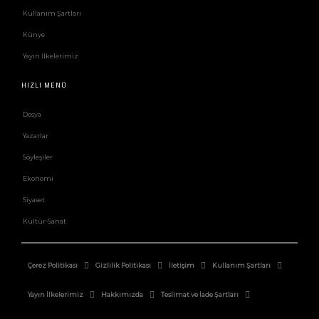
Kullanım Şartları
Künye
Yayın İlkelerimiz
HIZLI MENÜ
Dosya
Yazarlar
Söyleşiler
Ekonomi
Siyaset
Kültür-Sanat
Çerez Politikası
Gizlilik Politikası
İletişim
Kullanım Şartları
Yayın İlkelerimiz
Hakkımızda
Teslimat ve İade Şartları