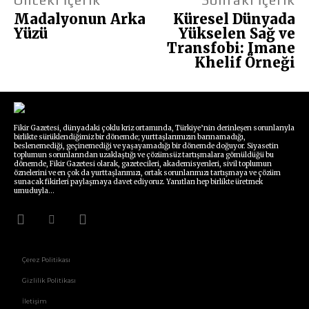
Madalyonun Arka
Küresel Dünyada
Yüzü
Yükselen Sağ ve
Transfobi: Imane
Khelif Örneği
Fikir Gazetesi, dünyadaki çoklu kriz ortamında, Türkiye’nin derinleşen sorunlarıyla
birlikte sürüklendiğimiz bir dönemde; yurttaşlarımızın barınamadığı,
beslenemediği, geçinemediği ve yaşayamadığı bir dönemde doğuyor. Siyasetin
toplumun sorunlarından uzaklaştığı ve çözümsüz tartışmalara gömüldüğü bu
dönemde, Fikir Gazetesi olarak, gazetecileri, akademisyenleri, sivil toplumun
öznelerini ve en çok da yurttaşlarımızı, ortak sorunlarımızı tartışmaya ve çözüm
sunacak fikirleri paylaşmaya davet ediyoruz. Yanıtları hep birlikte üretmek
umuduyla...
Çerez Politikası
Gizlilik Politikası
İletişim