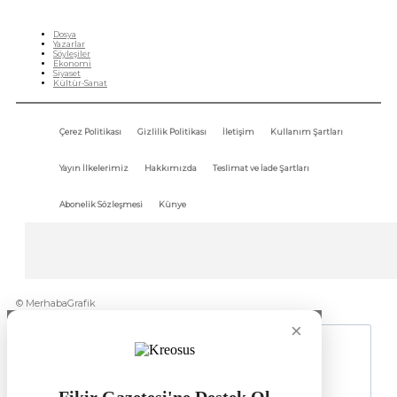
HIZLI MENÜ
Dosya
Yazarlar
Söyleşiler
Ekonomi
Siyaset
Kültür-Sanat
Çerez Politikası
Gizlilik Politikası
İletişim
Kullanım Şartları
Yayın İlkelerimiz
Hakkımızda
Teslimat ve İade Şartları
Abonelik Sözleşmesi
Künye
© MerhabaGrafik
×
Fikir Gazetesi'ne Destek Ol