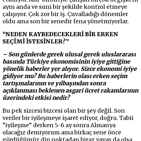
aynı anda ve suni bir şekilde kontrol etmeye
çalışıyor. Çok zor bir iş. Çuvalladığı dönemler
oldu ama son bir senedir fena yönetmiyorlar.
“NEDEN KAYBEDECEKLERİ BİR ERKEN
SEÇİMİ İSTESİNLER?”
– Son günlerde gerek ulusal gerek uluslararası
basında Türkiye ekonomisinin iyiye gittiğine
yönelik haberler yer alıyor. Sizce ekonomi iyiye
gidiyor mu?
Bu haberlerin olası erken seçim
tartışmalarının ve yılbaşından sonra
açıklanması beklenen asgari ücret rakamlarının
üzerindeki etkisi nedir?
Bu pek sizcesi bizcesi olan bir şey değil. Son
veriler bir iyileşmeye işaret ediyor, doğru. Tabii
“iyileşme” derken 5-6 ay sonra Almanya
olacağız demiyorum ama birkaç sene önce
gördüğümüz dip noktadan biraz yavaş da olsa