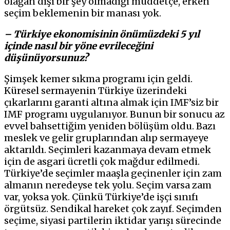
olağan dışı bir şey olmadığı müddetçe, erken
seçim beklemenin bir manası yok.
– Türkiye ekonomisinin önümüzdeki 5 yıl
içinde nasıl bir yöne evrileceğini
düşünüyorsunuz?
Şimşek kemer sıkma programı için geldi.
Küresel sermayenin Türkiye üzerindeki
çıkarlarını garanti altına almak için IMF’siz bir
IMF programı uygulanıyor. Bunun bir sonucu az
evvel bahsettiğim yeniden bölüşüm oldu. Bazı
meslek ve gelir gruplarından alıp sermayeye
aktarıldı. Seçimleri kazanmaya devam etmek
için de asgari ücretli çok mağdur edilmedi.
Türkiye’de seçimler maaşla geçinenler için zam
almanın neredeyse tek yolu. Seçim varsa zam
var, yoksa yok. Çünkü Türkiye’de işçi sınıfı
örgütsüz. Sendikal hareket çok zayıf. Seçimden
seçime, siyasi partilerin iktidar yarışı sürecinde