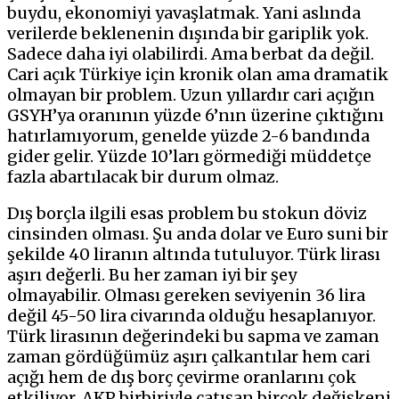
buydu, ekonomiyi yavaşlatmak. Yani aslında
verilerde beklenenin dışında bir gariplik yok.
Sadece daha iyi olabilirdi. Ama berbat da değil.
Cari açık Türkiye için kronik olan ama dramatik
olmayan bir problem. Uzun yıllardır cari açığın
GSYH’ya oranının yüzde 6’nın üzerine çıktığını
hatırlamıyorum, genelde yüzde 2-6 bandında
gider gelir. Yüzde 10’ları görmediği müddetçe
fazla abartılacak bir durum olmaz.
Dış borçla ilgili esas problem bu stokun döviz
cinsinden olması. Şu anda dolar ve Euro suni bir
şekilde 40 liranın altında tutuluyor. Türk lirası
aşırı değerli. Bu her zaman iyi bir şey
olmayabilir. Olması gereken seviyenin 36 lira
değil 45-50 lira civarında olduğu hesaplanıyor.
Türk lirasının değerindeki bu sapma ve zaman
zaman gördüğümüz aşırı çalkantılar hem cari
açığı hem de dış borç çevirme oranlarını çok
etkiliyor. AKP birbiriyle çatışan birçok değişkeni