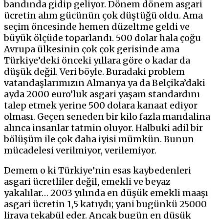
bandında gidip geliyor. Dönem dönem asgari
ücretin alım gücünün çok düştüğü oldu. Ama
seçim öncesinde hemen düzeltme geldi ve
büyük ölçüde toparlandı. 500 dolar hala çoğu
Avrupa ülkesinin çok çok gerisinde ama
Türkiye’deki önceki yıllara göre o kadar da
düşük değil. Veri böyle. Buradaki problem
vatandaşlarımızın Almanya ya da Belçika’daki
ayda 2000 euro’luk asgari yaşam standardını
talep etmek yerine 500 dolara kanaat ediyor
olması. Geçen seneden bir kilo fazla mandalina
alınca insanlar tatmin oluyor. Halbuki adil bir
bölüşüm ile çok daha iyisi mümkün. Bunun
mücadelesi verilmiyor, verilemiyor.
Demem o ki Türkiye’nin esas kaybedenleri
asgari ücretliler değil, emekli ve beyaz
yakalılar… 2003 yılında en düşük emekli maaşı
asgari ücretin 1,5 katıydı; yani bugünkü 25000
liraya tekabül eder. Ancak bugün en düşük