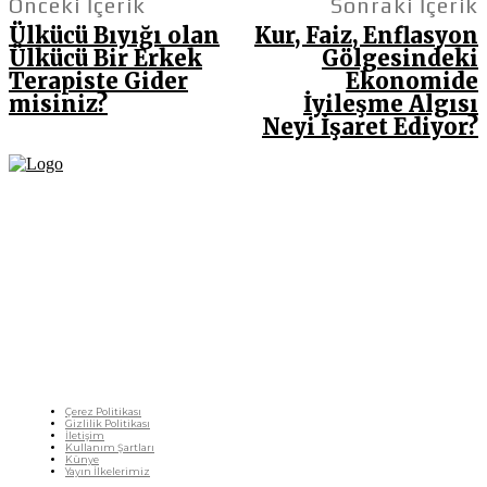
Önceki İçerik
Sonraki İçerik
Ülkücü Bıyığı olan
Kur, Faiz, Enflasyon
Ülkücü Bir Erkek
Gölgesindeki
Terapiste Gider
Ekonomide
misiniz?
İyileşme Algısı
Neyi İşaret Ediyor?
Fikir Gazetesi, dünyadaki çoklu kriz ortamında, Türkiye’nin derinleşen sorunlarıyla
birlikte sürüklendiğimiz bir dönemde; yurttaşlarımızın barınamadığı, beslenemediği,
geçinemediği ve yaşayamadığı bir dönemde doğuyor. Siyasetin toplumun sorunlarından
uzaklaştığı ve çözümsüz tartışmalara gömüldüğü bu dönemde, Fikir Gazetesi olarak,
gazetecileri, akademisyenleri, sivil toplumun öznelerini ve en çok da yurttaşlarımızı,
ortak sorunlarımızı tartışmaya ve çözüm sunacak fikirleri paylaşmaya davet ediyoruz.
Yanıtları hep birlikte üretmek umuduyla...
Çerez Politikası
Gizlilik Politikası
İletişim
Kullanım Şartları
Künye
Yayın İlkelerimiz