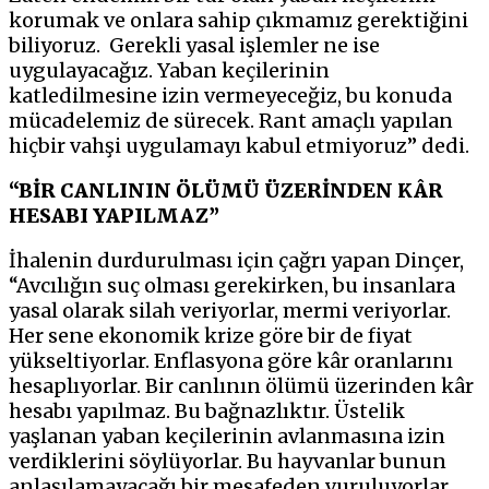
korumak ve onlara sahip çıkmamız gerektiğini
biliyoruz. Gerekli yasal işlemler ne ise
uygulayacağız. Yaban keçilerinin
katledilmesine izin vermeyeceğiz, bu konuda
mücadelemiz de sürecek. Rant amaçlı yapılan
hiçbir vahşi uygulamayı kabul etmiyoruz” dedi.
“BİR CANLININ ÖLÜMÜ ÜZERİNDEN KÂR
HESABI YAPILMAZ”
İhalenin durdurulması için çağrı yapan Dinçer,
“Avcılığın suç olması gerekirken, bu insanlara
yasal olarak silah veriyorlar, mermi veriyorlar.
Her sene ekonomik krize göre bir de fiyat
yükseltiyorlar. Enflasyona göre kâr oranlarını
hesaplıyorlar. Bir canlının ölümü üzerinden kâr
hesabı yapılmaz. Bu bağnazlıktır. Üstelik
yaşlanan yaban keçilerinin avlanmasına izin
verdiklerini söylüyorlar. Bu hayvanlar bunun
anlaşılamayacağı bir mesafeden vuruluyorlar.