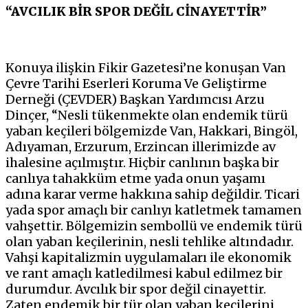
“AVCILIK BİR SPOR DEĞİL CİNAYETTİR”
Konuya ilişkin Fikir Gazetesi’ne konuşan Van
Çevre Tarihi Eserleri Koruma Ve Geliştirme
Derneği (ÇEVDER) Başkan Yardımcısı Arzu
Dinçer, “Nesli tükenmekte olan endemik türü
yaban keçileri bölgemizde Van, Hakkari, Bingöl,
Adıyaman, Erzurum, Erzincan illerimizde av
ihalesine açılmıştır. Hiçbir canlının başka bir
canlıya tahakküm etme yada onun yaşamı
adına karar verme hakkına sahip değildir. Ticari
yada spor amaçlı bir canlıyı katletmek tamamen
vahşettir. Bölgemizin sembollü ve endemik türü
olan yaban keçilerinin, nesli tehlike altındadır.
Vahşi kapitalizmin uygulamaları ile ekonomik
ve rant amaçlı katledilmesi kabul edilmez bir
durumdur. Avcılık bir spor değil cinayettir.
Zaten endemik bir tür olan yaban keçilerini