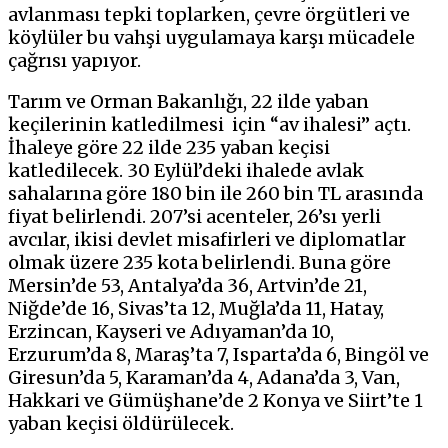
avlanması tepki toplarken, çevre örgütleri ve
köylüler bu vahşi uygulamaya karşı mücadele
çağrısı yapıyor.
Tarım ve Orman Bakanlığı, 22 ilde yaban
keçilerinin katledilmesi için “av ihalesi” açtı.
İhaleye göre 22 ilde 235 yaban keçisi
katledilecek. 30 Eylül’deki ihalede avlak
sahalarına göre 180 bin ile 260 bin TL arasında
fiyat belirlendi. 207’si acenteler, 26’sı yerli
avcılar, ikisi devlet misafirleri ve diplomatlar
olmak üzere 235 kota belirlendi. Buna göre
Mersin’de 53, Antalya’da 36, Artvin’de 21,
Niğde’de 16, Sivas’ta 12, Muğla’da 11, Hatay,
Erzincan, Kayseri ve Adıyaman’da 10,
Erzurum’da 8, Maraş’ta 7, Isparta’da 6, Bingöl ve
Giresun’da 5, Karaman’da 4, Adana’da 3, Van,
Hakkari ve Gümüşhane’de 2 Konya ve Siirt’te 1
yaban keçisi öldürülecek.