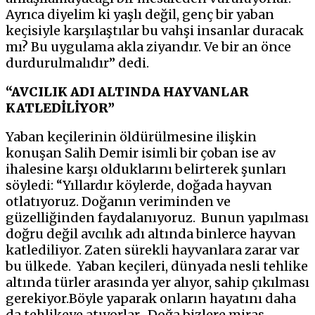
Ayrıca diyelim ki yaşlı değil, genç bir yaban
keçisiyle karşılaştılar bu vahşi insanlar duracak
mı? Bu uygulama akla ziyandır. Ve bir an önce
durdurulmalıdır” dedi.
“AVCILIK ADI ALTINDA HAYVANLAR
KATLEDİLİYOR”
Yaban keçilerinin öldürülmesine ilişkin
konuşan Salih Demir isimli bir çoban ise av
ihalesine karşı olduklarını belirterek şunları
söyledi: “Yıllardır köylerde, doğada hayvan
otlatıyoruz. Doğanın veriminden ve
güzelliğinden faydalanıyoruz. Bunun yapılması
doğru değil avcılık adı altında binlerce hayvan
katlediliyor. Zaten sürekli hayvanlara zarar var
bu ülkede. Yaban keçileri, dünyada nesli tehlike
altında türler arasında yer alıyor, sahip çıkılması
gerekiyor.Böyle yaparak onların hayatını daha
da tehlikeye atıyorlar. Doğa bizlere miras