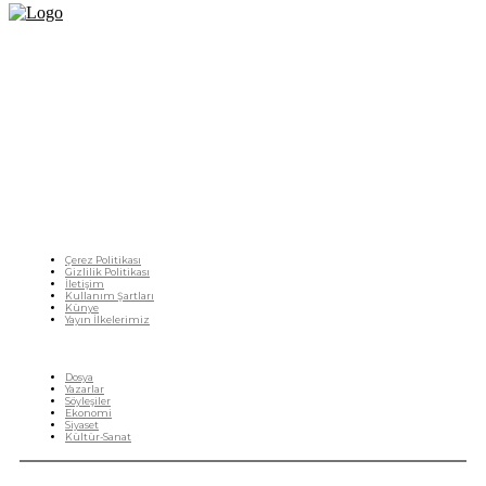
Fikir Gazetesi, dünyadaki çoklu kriz ortamında, Türkiye’nin derinleşen sorunlarıyla
birlikte sürüklendiğimiz bir dönemde; yurttaşlarımızın barınamadığı, beslenemediği,
geçinemediği ve yaşayamadığı bir dönemde doğuyor. Siyasetin toplumun sorunlarından
uzaklaştığı ve çözümsüz tartışmalara gömüldüğü bu dönemde, Fikir Gazetesi olarak,
gazetecileri, akademisyenleri, sivil toplumun öznelerini ve en çok da yurttaşlarımızı,
ortak sorunlarımızı tartışmaya ve çözüm sunacak fikirleri paylaşmaya davet ediyoruz.
Yanıtları hep birlikte üretmek umuduyla...
Çerez Politikası
Gizlilik Politikası
İletişim
Kullanım Şartları
Künye
Yayın İlkelerimiz
HIZLI MENÜ
Dosya
Yazarlar
Söyleşiler
Ekonomi
Siyaset
Kültür-Sanat