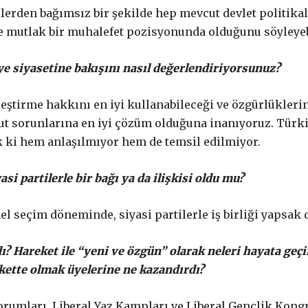
ilerden bağımsız bir şekilde hep mevcut devlet politika
de mutlak bir muhalefet pozisyonunda olduğunu söyleyeb
ye siyasetine bakışını nasıl değerlendiriyorsunuz?
eştirme hakkını en iyi kullanabileceği ve özgürlüklerin
ut sorunlarına en iyi çözüm olduğuna inanıyoruz. Türki
k ki hem anlaşılmıyor hem de temsil edilmiyor.
i partilerle bir bağı ya da ilişkisi oldu mu?
seçim döneminde, siyasi partilerle iş birliği yapsak da
ldı? Hareket ile “yeni ve özgün” olarak neleri hayata ge
kette olmak üyelerine ne kazandırdı?
orumları, Liberal Yaz Kampları ve Liberal Gençlik Kongr