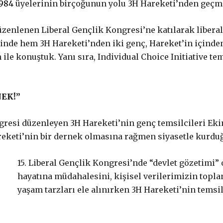
1984
üyelerinin birçoğunun yolu 3H Hareketi’nden geçmi
düzenlenen Liberal Gençlik Kongresi’ne katılarak libera
nde hem 3H Hareketi’nden iki genç, Hareket’in içinden
e konuştuk. Yanı sıra, Individual Choice Initiative tem
NEK!”
gresi düzenleyen 3H Hareketi’nin genç temsilcileri Ekin
reketi’nin bir dernek olmasına rağmen siyasetle kurduğ
15. Liberal Gençlik Kongresi’nde “devlet gözetimi” 
hayatına müdahalesini, kişisel verilerimizin topl
yaşam tarzları ele alınırken 3H Hareketi’nin temsil