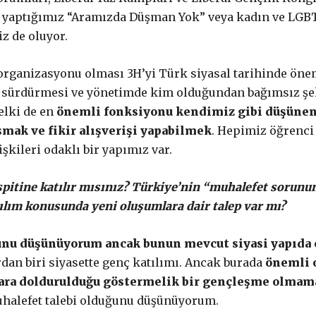
 yaptığımız “Aramızda Düşman Yok” veya kadın ve LGBTİ
z de oluyor.
 organizasyonu olması 3H’yi Türk siyasal tarihinde öne
 sürdürmesi ve yönetimde kim olduğundan bağımsız şeki
belki de en
önemli fonksiyonu kendimiz gibi düşünen
mak ve fikir alışverişi yapabilmek
. Hepimiz öğrenci
şkileri odaklı bir yapımız var.
pitine katılır mısınız? Türkiye’nin “muhalefet sorunun
tılım konusunda yeni oluşumlara dair talep var mı?
unu düşünüyorum ancak bunun mevcut siyasi yapıda
an biri siyasette genç katılımı. Ancak burada
önemli o
lara doldurulduğu göstermelik bir gençleşme olmam
muhalefet talebi olduğunu düşünüyorum.