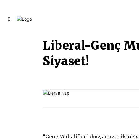
ANASAYFA
YAZARLARIMIZ
FİK
Liberal-Genç Mu
Siyaset!
Paylaş
“Genç Muhalifler” dosyamızın ikincisi