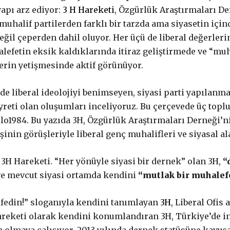
 yapı arz ediyor:
3 H Hareketi
, Özgürlük Araştırmaları De
uhalif partilerden farklı bir tarzda ama siyasetin içind
ğil çeperden dahil oluyor. Her üçü de liberal değerleri
lefetin eksik kaldıklarında itiraz geliştirmede ve “m
lerin yetişmesinde aktif görünüyor.
e liberal ideolojiyi benimseyen, siyasi parti yapılanm
reti olan oluşumları inceliyoruz. Bu çerçevede üç topl
lo1984. Bu yazıda 3H, Özgürlük Araştırmaları Derneği’n
işinin görüşleriyle liberal genç muhalifleri ve siyasal a
i 3H Hareketi. “Her yönüyle siyasi bir dernek” olan 3H,
“
ve mevcut siyasi ortamda kendini
“mutlak bir muhalef
şfedin!” sloganıyla kendini tanımlayan
3H
, Liberal Ofis
areketi olarak kendini konumlandıran 3H, Türkiye’de i