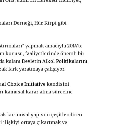
 Ofis, adını 3H Hareketi (Hürriyet,
aları Derneği, Hür Kirpi gibi
ştırmaları” yapmak amacıyla 2014’te
m konusu, faaliyetlerinde önemli bir
da kalanı
Devletin Alkol Politikalarını
rak fark yaratmaya çalışıyor.
ual Choice Initiative
kendisini
arı kamusal karar alma sürecine
arak kurumsal yapısını çeşitlendiren
i ilişkiyi ortaya çıkartmak ve