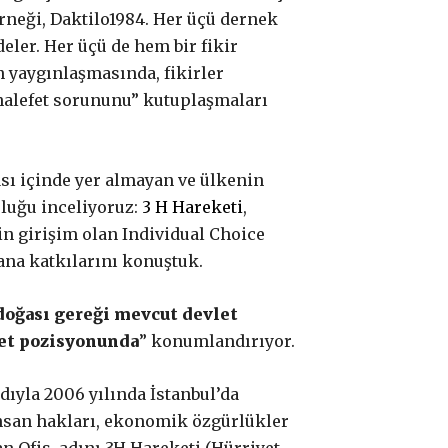
rneği, Daktilo1984. Her üçü dernek
eler. Her üçü de hem bir fikir
n yaygınlaşmasında, fikirler
uhalefet sorununu” kutuplaşmaları
ası içinde yer almayan ve ülkenin
uluğu inceliyoruz:
3 H Hareketi
,
in girişim olan Individual Choice
lana katkılarını konuştuk.
doğası gereği mevcut devlet
et pozisyonunda
” konumlandırıyor.
 adıyla 2006 yılında İstanbul’da
nsan hakları, ekonomik özgürlükler