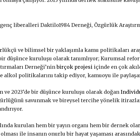
olmaya çalışıyor. 2013 yılında dernek statüsüne kavuşan
genç liberalleri Daktilo1984 Derneği, Özgürlük Araştırm
lükçü ve bilimsel bir yaklaşımla kamu politikaları ara
ir düşünce kuruluşu olarak tanımlıyor; Kurumsal refor
aştırmaları Derneği’nin
birçok projesi
içinde en çok akıl
 alkol politikalarını takip ediyor, kamuoyu ile paylaşa
an ve 2023’de bir düşünce kuruluşu olarak doğan
Individ
gürlüğünü savunmak ve bireysel tercihe yönelik itirazl
ndırıyor.
 yılında kurulan hem bir yayın organı hem bir dernek ol
 olması ile insanın onurlu bir hayat yaşaması arasındak