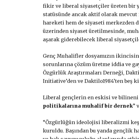
fikir ve liberal siyasetçiler üreten bir
statüsünde ancak aktif olarak mevcut m
hareketi hem de siyaseti merkezden de
üzerinden siyaset üretilmesinde, muha
aşarak giderebilecek liberal siyasetçi
Genç Muhalifler dosyamızın ikincisind
sorunlarına çözüm üretme iddia ve gay
Özgürlük Araştırmaları Derneği, Dakti
Initiative’den ve Daktilo1984’ten beş k
Liberal gençlerin en eskisi ve bilinen
politikalarına muhalif bir dernek
” 
“Özgürlüğün ideolojisi liberalizmi ke
kuruldu. Başından bu yanda gençlik h