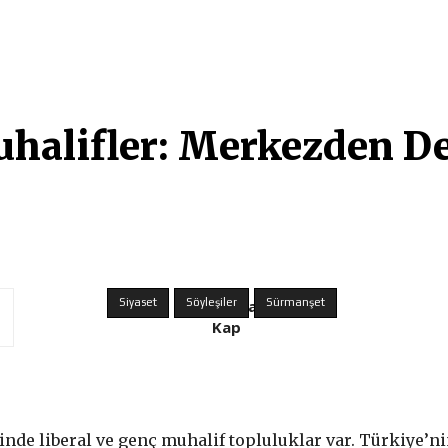
İR MANIFESTOSU
DOSYA
BELLEK İZMIR
FİKİR E-DERGI
FİKİR 
halifler: Merkezden D
Siyaset
Söyleşiler
Derya
Sürmanşet
Kap
nde liberal ve genç muhalif topluluklar var. Türkiye’ni