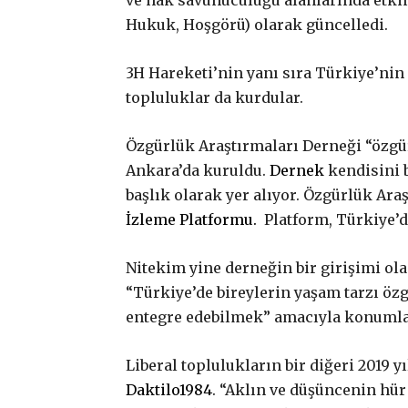
ve hak savunuculuğu alanlarında etkin 
Hukuk, Hoşgörü) olarak güncelledi.
3H Hareketi’nin yanı sıra Türkiye’nin 
topluluklar da kurdular.
Özgürlük Araştırmaları Derneği “özgür
Ankara’da kuruldu.
Dernek
kendisini b
başlık olarak yer alıyor. Özgürlük Ar
İzleme Platformu.
Platform, Türkiye’de
Nitekim yine derneğin bir girişimi ol
“Türkiye’de bireylerin yaşam tarzı öz
entegre edebilmek” amacıyla konumla
Liberal toplulukların bir diğeri 2019
Daktilo1984
. “Aklın ve düşüncenin hür