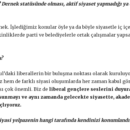
 Dernek statüsünde olması, aktif siyaset yapmadığı ya 
ek. İşlediğimiz konular öyle ya da böyle siyasetle iç iç
kinliklerde parti ve belediyelerle ortak çalışmalar yaps
u?
bul’daki liberallerin bir buluşma noktası olarak kuruluy
az hem de farklı siyasi oluşumlarda her zaman kabul g
sı çok önemli. Biz de
liberal gençlere seslerini duyu
 sunmayı ve aynı zamanda gelecekte siyasette, akade
çlıyoruz.
Siyasi yelpazenin hangi tarafında kendinizi konumland