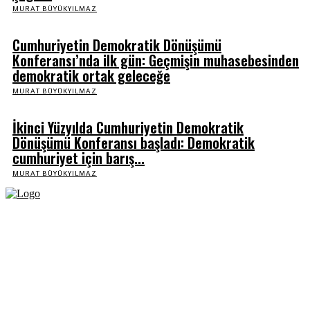
MURAT BÜYÜKYILMAZ
Cumhuriyetin Demokratik Dönüşümü
Konferansı’nda ilk gün: Geçmişin muhasebesinden
demokratik ortak geleceğe
MURAT BÜYÜKYILMAZ
İkinci Yüzyılda Cumhuriyetin Demokratik
Dönüşümü Konferansı başladı: Demokratik
cumhuriyet için barış...
MURAT BÜYÜKYILMAZ
Fikir Gazetesi, dünyadaki çoklu kriz ortamında, Türkiye’nin derinleşen sorunlarıyla
birlikte sürüklendiğimiz bir dönemde; yurttaşlarımızın barınamadığı, beslenemediği,
geçinemediği ve yaşayamadığı bir dönemde doğuyor. Siyasetin toplumun sorunlarından
uzaklaştığı ve çözümsüz tartışmalara gömüldüğü bu dönemde, Fikir Gazetesi olarak,
gazetecileri, akademisyenleri, sivil toplumun öznelerini ve en çok da yurttaşlarımızı,
ortak sorunlarımızı tartışmaya ve çözüm sunacak fikirleri paylaşmaya davet ediyoruz.
Yanıtları hep birlikte üretmek umuduyla...