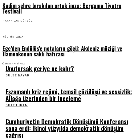
Kadim şehre bırakılan ortak imza: Bergama Tiyatro
Festivali
HAKAN CAN GÜRBÜZ
KÜLTÜR-SANAT
Ege’den Endülüs’e notaların göçü: Akdeniz müziği ve
flamenkonun saklı hafızası
ÖZGECAN SIYEZ
Unutursak geriye ne kalır?
GÜLSE BAYAR
Eşzamanlı kriz rejimi, temsil çözülüşü ve sessizlik:
Aliağa üzerinden bir inceleme
SUAT TURAN
Cumhuriyetin Demokratik Dönüşümü Konferansı
sona erdi: İkinci yüzyılda demokratik dönüşüm
çağrısı