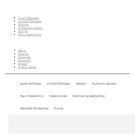
Çerez Politikası
Gizlilik Politikası
İletişim
Kullanım Şartları
Künye
Yayın İlkelerimiz
HIZLI MENÜ
Dosya
Yazarlar
Söyleşiler
Ekonomi
Siyaset
Kültür-Sanat
Çerez Politikası
Gizlilik Politikası
İletişim
Kullanım Şartları
Yayın İlkelerimiz
Hakkımızda
Teslimat ve İade Şartları
Abonelik Sözleşmesi
Künye