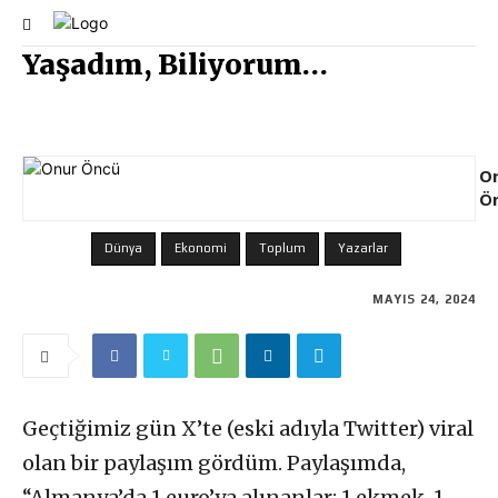
Yaşadım, Biliyorum…
O
Ö
Dünya
Ekonomi
Toplum
Yazarlar
MAYIS 24, 2024
Geçtiğimiz gün X’te (eski adıyla Twitter) viral
olan bir paylaşım gördüm. Paylaşımda,
“Almanya’da 1 euro’ya alınanlar; 1 ekmek, 1