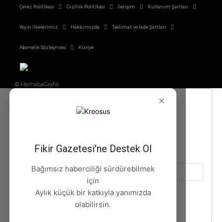
Çerez Politikası
Gizlilik Politikası
İletişim
Kullanım Şartları
Yayın İlkelerimiz
Hakkımızda
Teslimat ve İade Şartları
Abonelik Sözleşmesi
Künye
© MerhabaGrafik
×
Fikir Gazetesi'ne Destek Ol
Bağımsız haberciliği sürdürebilmek
için
Aylık küçük bir katkıyla yanımızda
olabilirsin.