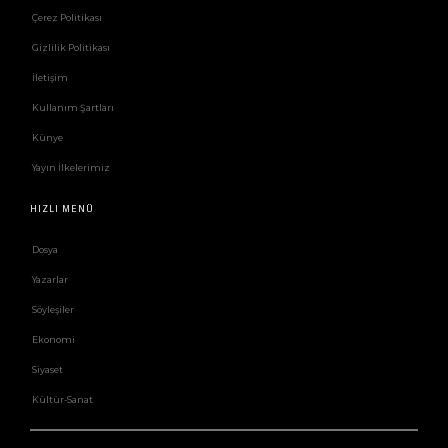
Çerez Politikası
Gizlilik Politikası
İletişim
Kullanım Şartları
Künye
Yayın İlkelerimiz
HIZLI MENÜ
Dosya
Yazarlar
Söyleşiler
Ekonomi
Siyaset
Kültür-Sanat