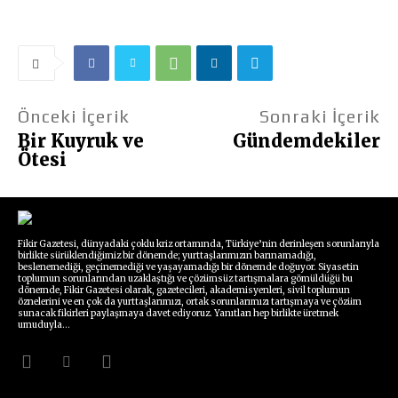
Önceki İçerik
Sonraki İçerik
Bir Kuyruk ve
Gündemdekiler
Ötesi
Fikir Gazetesi, dünyadaki çoklu kriz ortamında, Türkiye’nin derinleşen sorunlarıyla
birlikte sürüklendiğimiz bir dönemde; yurttaşlarımızın barınamadığı,
beslenemediği, geçinemediği ve yaşayamadığı bir dönemde doğuyor. Siyasetin
toplumun sorunlarından uzaklaştığı ve çözümsüz tartışmalara gömüldüğü bu
dönemde, Fikir Gazetesi olarak, gazetecileri, akademisyenleri, sivil toplumun
öznelerini ve en çok da yurttaşlarımızı, ortak sorunlarımızı tartışmaya ve çözüm
sunacak fikirleri paylaşmaya davet ediyoruz. Yanıtları hep birlikte üretmek
umuduyla...