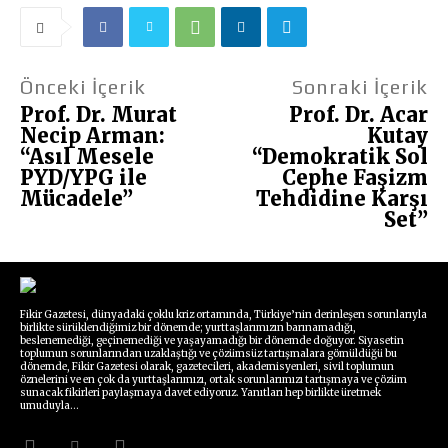
Önceki İçerik
Sonraki İçerik
Prof. Dr. Murat
Prof. Dr. Acar
Necip Arman:
Kutay
“Asıl Mesele
“Demokratik Sol
PYD/YPG ile
Cephe Faşizm
Mücadele”
Tehdidine Karşı
Set”
Fikir Gazetesi, dünyadaki çoklu kriz ortamında, Türkiye’nin derinleşen sorunlarıyla
birlikte sürüklendiğimiz bir dönemde; yurttaşlarımızın barınamadığı,
beslenemediği, geçinemediği ve yaşayamadığı bir dönemde doğuyor. Siyasetin
toplumun sorunlarından uzaklaştığı ve çözümsüz tartışmalara gömüldüğü bu
dönemde, Fikir Gazetesi olarak, gazetecileri, akademisyenleri, sivil toplumun
öznelerini ve en çok da yurttaşlarımızı, ortak sorunlarımızı tartışmaya ve çözüm
sunacak fikirleri paylaşmaya davet ediyoruz. Yanıtları hep birlikte üretmek
umuduyla...