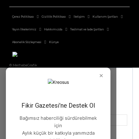
Çerez Politikası
Gizlilik Politikası
İletişim
Kullanım Şartları
Yayın İlkelerimiz
Hakkımızda
Teslimat ve İade Şartları
Abonelik Sözleşmesi
Künye
© MerhabaGrafik
×
Fikir Gazetesi'ne Destek Ol
Bağımsız haberciliği sürdürebilmek
için
Aylık küçük bir katkıyla yanımızda