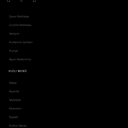
Çerez Politikası
Gizlilik Politikası
İletişim
Kullanım Şartları
Künye
Yayın İlkelerimiz
HIZLI MENÜ
Dosya
Yazarlar
Söyleşiler
Ekonomi
Siyaset
Kültür-Sanat