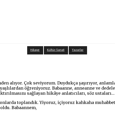
Hikaye
Kültür-Sanat
Yazarlar
den alıyor. Çok seviyorum. Duydukça şaşırıyor, anlaml
yaşlılardan öğreniyoruz. Babaanne, anneanne ve dedeler
ktırılmasını sağlayan hikâye anlatıcıları, söz ustaları…
onlarda toplandık. Yiyoruz, içiyoruz kahkaha muhabbe
k oldu. Babaannem,