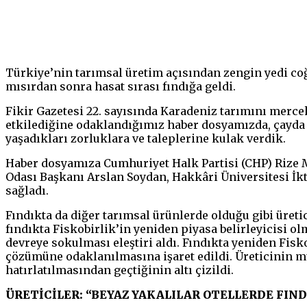
Paylaş
Türkiye’nin tarımsal üretim açısından zengin yedi coğr
mısırdan sonra hasat sırası fındığa geldi.
Fikir Gazetesi 22. sayısında Karadeniz tarımını merce
etkilediğine odaklandığımız haber dosyamızda, çayda h
yaşadıkları zorluklara ve taleplerine kulak verdik.
Haber dosyamıza Cumhuriyet Halk Partisi (CHP) Rize Mi
Odası Başkanı Arslan Soydan, Hakkâri Üniversitesi İkti
sağladı.
Fındıkta da diğer tarımsal ürünlerde olduğu gibi üret
fındıkta Fiskobirlik’in yeniden piyasa belirleyicisi o
devreye sokulması eleştiri aldı. Fındıkta yeniden Fisk
çözümüne odaklanılmasına işaret edildi. Üreticinin 
hatırlatılmasından geçtiğinin altı çizildi.
ÜRETİCİLER: “BEYAZ YAKALILAR OTELLERDE FINDI