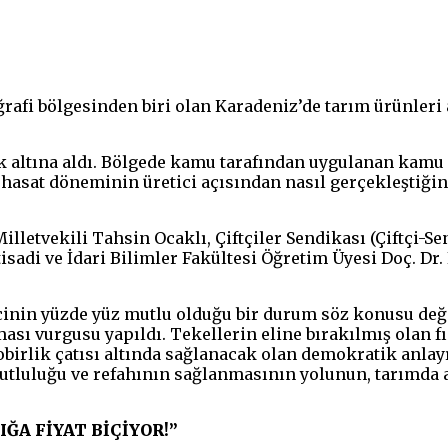
afi bölgesinden biri olan Karadeniz’de tarım ürünleri ar
k altına aldı. Bölgede kamu tarafından uygulanan kamu p
asat döneminin üretici açısından nasıl gerçekleştiğine
lletvekili Tahsin Ocaklı, Çiftçiler Sendikası (Çiftçi-S
sadi ve İdari Bilimler Fakültesi Öğretim Üyesi Doç. Dr.
icinin yüzde yüz mutlu olduğu bir durum söz konusu değ
lması vurgusu yapıldı. Tekellerin eline bırakılmış olan
obirlik çatısı altında sağlanacak olan demokratik anlay
mutluluğu ve refahının sağlanmasının yolunun, tarımda
ĞA FİYAT BİÇİYOR!”