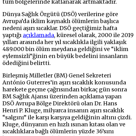
tüm bölgelerinde katlanarak artmaktadır.
Dünya Sağlık Örgütü (DSÖ) verilerine göre
Avrupa’da iklim kaynaklı ölümlerin başlıca
nedeni aşırı sıcaklar. DSÖ geçtiğimiz hafta
yaptığı
açıklamada
, küresel olarak, 2000 ile 2019
yılları arasında her yıl sıcaklıkla ilgili yaklaşık
489.000 bin ölüm meydana geldiğini ve “iklim
eylemsizli”ğinin en büyük bedelini insanların
ödediğini belirtti.
Birleşmiş Milletler (BM) Genel Sekreteri
António Guterres’in aşırı sıcaklık konusunda
harekete geçme çağrısından birkaç gün sonra
BM Sağlık Ajansı üzerinden açıklama yapan
DSÖ Avrupa Bölge Direktörü olan Dr. Hans
Henri P. Kluge, milyarca insanın aşırı sıcaklık
“salgını” ile karşı karşıya geldiğinin altını çizdi.
Kluge, dünyanın en hızlı ısınan kıtası olan ve
sıcaklıklara bağlı ölümlerin yüzde 36’sını