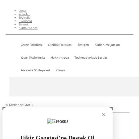
HIZLI MENÜ
Dosya
Yazarlar
Söyleşiler
Ekonomi
Siyaset
Kültür-Sanat
Çerez Politikası
Gizlilik Politikası
İletişim
Kullanım Şartları
Yayın İlkelerimiz
Hakkımızda
Teslimat ve İade Şartları
Abonelik Sözleşmesi
Künye
© MerhabaGrafik
×
Fikir Gazetesi'ne Destek Ol