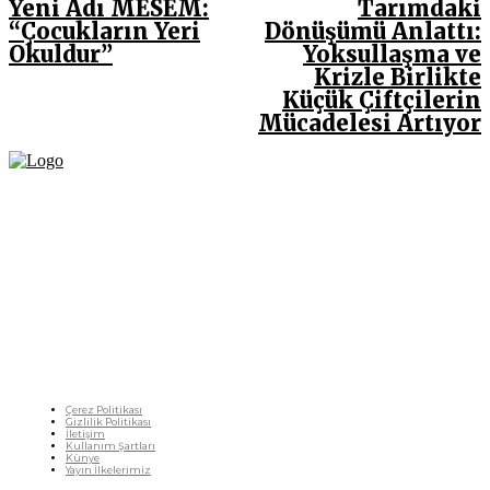
Yeni Adı MESEM:
Tarımdaki
“Çocukların Yeri
Dönüşümü Anlattı:
Okuldur”
Yoksullaşma ve
Krizle Birlikte
Küçük Çiftçilerin
Mücadelesi Artıyor
Fikir Gazetesi, dünyadaki çoklu kriz ortamında, Türkiye’nin derinleşen sorunlarıyla
birlikte sürüklendiğimiz bir dönemde; yurttaşlarımızın barınamadığı, beslenemediği,
geçinemediği ve yaşayamadığı bir dönemde doğuyor. Siyasetin toplumun sorunlarından
uzaklaştığı ve çözümsüz tartışmalara gömüldüğü bu dönemde, Fikir Gazetesi olarak,
gazetecileri, akademisyenleri, sivil toplumun öznelerini ve en çok da yurttaşlarımızı,
ortak sorunlarımızı tartışmaya ve çözüm sunacak fikirleri paylaşmaya davet ediyoruz.
Yanıtları hep birlikte üretmek umuduyla...
Çerez Politikası
Gizlilik Politikası
İletişim
Kullanım Şartları
Künye
Yayın İlkelerimiz