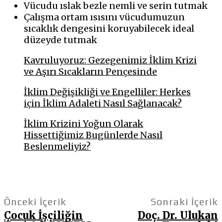
Vücudu ıslak bezle nemli ve serin tutmak
Çalışma ortam ısısını vücudumuzun
sıcaklık dengesini koruyabilecek ideal
düzeyde tutmak
Kavruluyoruz: Gezegenimiz İklim Krizi
ve Aşırı Sıcakların Pençesinde
İklim Değişikliği ve Engelliler: Herkes
için İklim Adaleti Nasıl Sağlanacak?
İklim Krizini Yoğun Olarak
Hissettiğimiz Bugünlerde Nasıl
Beslenmeliyiz?
Önceki İçerik
Sonraki İçerik
Çocuk İşçiliğin
Doç. Dr. Ulukan