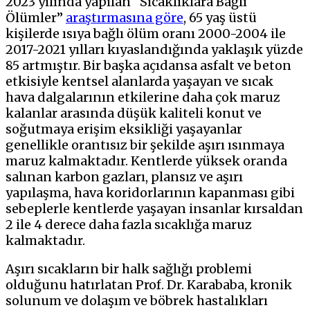
2023 yılında yapılan “Sıcaklıklara Bağlı
Ölümler”
araştırmasına göre
, 65 yaş üstü
kişilerde ısıya bağlı ölüm oranı 2000-2004 ile
2017-2021 yılları kıyaslandığında yaklaşık yüzde
85 ​​artmıştır. Bir başka açıdansa asfalt ve beton
etkisiyle kentsel alanlarda yaşayan ve sıcak
hava dalgalarının etkilerine daha çok maruz
kalanlar arasında düşük kaliteli konut ve
soğutmaya erişim eksikliği yaşayanlar
genellikle orantısız bir şekilde aşırı ısınmaya
maruz kalmaktadır. Kentlerde yüksek oranda
salınan karbon gazları, plansız ve aşırı
yapılaşma, hava koridorlarının kapanması gibi
sebeplerle kentlerde yaşayan insanlar kırsaldan
2 ile 4 derece daha fazla sıcaklığa maruz
kalmaktadır.
Aşırı sıcakların bir halk sağlığı problemi
olduğunu hatırlatan Prof. Dr. Karababa, kronik
solunum ve dolaşım ve böbrek hastalıkları