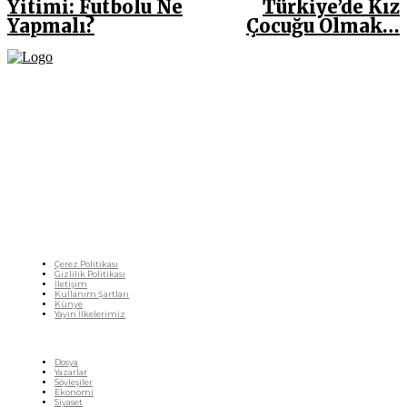
Yitimi: Futbolu Ne
Türkiye’de Kız
Yapmalı?
Çocuğu Olmak…
Fikir Gazetesi, dünyadaki çoklu kriz ortamında, Türkiye’nin derinleşen sorunlarıyla
birlikte sürüklendiğimiz bir dönemde; yurttaşlarımızın barınamadığı, beslenemediği,
geçinemediği ve yaşayamadığı bir dönemde doğuyor. Siyasetin toplumun sorunlarından
uzaklaştığı ve çözümsüz tartışmalara gömüldüğü bu dönemde, Fikir Gazetesi olarak,
gazetecileri, akademisyenleri, sivil toplumun öznelerini ve en çok da yurttaşlarımızı,
ortak sorunlarımızı tartışmaya ve çözüm sunacak fikirleri paylaşmaya davet ediyoruz.
Yanıtları hep birlikte üretmek umuduyla...
Çerez Politikası
Gizlilik Politikası
İletişim
Kullanım Şartları
Künye
Yayın İlkelerimiz
HIZLI MENÜ
Dosya
Yazarlar
Söyleşiler
Ekonomi
Siyaset