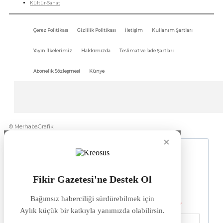
Kültür-Sanat
Çerez Politikası
Gizlilik Politikası
İletişim
Kullanım Şartları
Yayın İlkelerimiz
Hakkımızda
Teslimat ve İade Şartları
Abonelik Sözleşmesi
Künye
© MerhabaGrafik
×
Fikir Gazetesi'ne Destek Ol
Bağımsız haberciliği sürdürebilmek için
Aylık küçük bir katkıyla yanımızda olabilirsin.