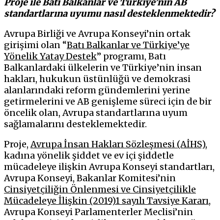
Proje ile Batı Balkanlar ve Türkiye’nin AB
standartlarına uyumu nasıl desteklenmektedir?
Avrupa Birliği ve Avrupa Konseyi’nin ortak
girişimi olan “
Batı Balkanlar ve Türkiye’ye
Yönelik Yatay Destek
” programı, Batı
Balkanlardaki ülkelerin ve Türkiye’nin insan
hakları, hukukun üstünlüğü ve demokrasi
alanlarındaki reform gündemlerini yerine
getirmelerini ve AB genişleme süreci için de bir
öncelik olan, Avrupa standartlarına uyum
sağlamalarını desteklemektedir.
Proje,
Avrupa İnsan Hakları Sözleşmesi (AİHS),
kadına yönelik şiddet ve ev içi şiddetle
mücadeleye ilişkin Avrupa Konseyi standartları,
Avrupa Konseyi, Bakanlar Komitesi’nin
Cinsiyetçiliğin Önlenmesi ve Cinsiyetçilikle
Mücadeleye İlişkin (2019)1 sayılı Tavsiye Kararı
,
Avrupa Konseyi Parlamenterler Meclisi’nin