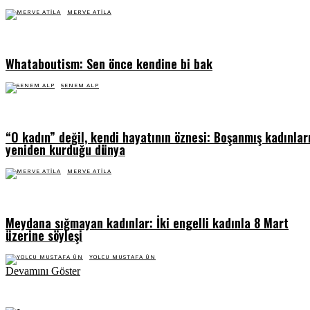
MERVE ATILA
Whataboutism: Sen önce kendine bi bak
SENEM ALP
“O kadın” değil, kendi hayatının öznesi: Boşanmış kadınlar
yeniden kurduğu dünya
MERVE ATILA
Meydana sığmayan kadınlar: İki engelli kadınla 8 Mart
üzerine söyleşi
YOLCU MUSTAFA ÜN
Devamını Göster