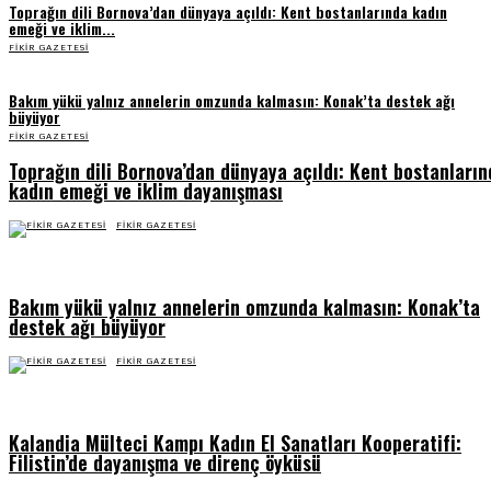
Toprağın dili Bornova’dan dünyaya açıldı: Kent bostanlarında kadın
emeği ve iklim...
FIKIR GAZETESI
Bakım yükü yalnız annelerin omzunda kalmasın: Konak’ta destek ağı
büyüyor
FIKIR GAZETESI
Toprağın dili Bornova’dan dünyaya açıldı: Kent bostanların
kadın emeği ve iklim dayanışması
FIKIR GAZETESI
Bakım yükü yalnız annelerin omzunda kalmasın: Konak’ta
destek ağı büyüyor
FIKIR GAZETESI
Kalandia Mülteci Kampı Kadın El Sanatları Kooperatifi:
Filistin’de dayanışma ve direnç öyküsü