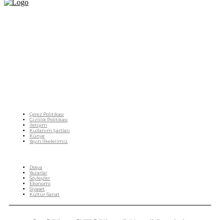
Fikir Gazetesi, dünyadaki çoklu kriz ortamında, Türkiye’nin derinleşen sorunlarıyla
birlikte sürüklendiğimiz bir dönemde; yurttaşlarımızın barınamadığı, beslenemediği,
geçinemediği ve yaşayamadığı bir dönemde doğuyor. Siyasetin toplumun sorunlarından
uzaklaştığı ve çözümsüz tartışmalara gömüldüğü bu dönemde, Fikir Gazetesi olarak,
gazetecileri, akademisyenleri, sivil toplumun öznelerini ve en çok da yurttaşlarımızı,
ortak sorunlarımızı tartışmaya ve çözüm sunacak fikirleri paylaşmaya davet ediyoruz.
Yanıtları hep birlikte üretmek umuduyla...
Çerez Politikası
Gizlilik Politikası
İletişim
Kullanım Şartları
Künye
Yayın İlkelerimiz
HIZLI MENÜ
Dosya
Yazarlar
Söyleşiler
Ekonomi
Siyaset
Kültür-Sanat