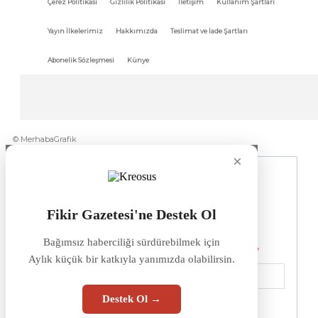
Çerez Politikası
Gizlilik Politikası
İletişim
Kullanım Şartları
Yayın İlkelerimiz
Hakkımızda
Teslimat ve İade Şartları
Abonelik Sözleşmesi
Künye
© MerhabaGrafik
×
Fikir Gazetesi'ne Destek Ol
Bağımsız haberciliği sürdürebilmek için
Aylık küçük bir katkıyla yanımızda olabilirsin.
Destek Ol →