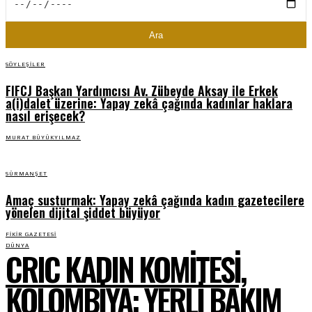
Ara
SÖYLEŞILER
FIFCJ Başkan Yardımcısı Av. Zübeyde Aksay ile Erkek
a(i)dalet üzerine: Yapay zekâ çağında kadınlar haklara
nasıl erişecek?
MURAT BÜYÜKYILMAZ
SÜRMANŞET
Amaç susturmak: Yapay zekâ çağında kadın gazetecilere
yönelen dijital şiddet büyüyor
FIKIR GAZETESI
DÜNYA
CRIC KADIN KOMITESI,
KOLOMBIYA: YERLI BAKIM