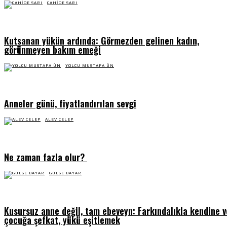
CAHIDE SARI
Kutsanan yükün ardında: Görmezden gelinen kadın,
görünmeyen bakım emeği
YOLCU MUSTAFA ÜN
Anneler günü, fiyatlandırılan sevgi
ALEV CELEP
Ne zaman fazla olur?
GÜLSE BAYAR
Kusursuz anne değil, tam ebeveyn: Farkındalıkla kendine v
çocuğa şefkat, yükü eşitlemek