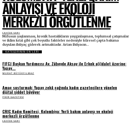
ANLAYIŞI VE EKOLOJI
MERKEZLI ÖRGÜTLENME
CAHIDE SARI
Nüfusun yaşlanması, kronik hastalıkların yaygınlaşması, toplumsal çatışmalar
ve iklim krizi gibi çok boyutlu faktörler nedeniyle küresel çapta bakıma
duyulan ihtiyaç giderek artmaktadır. Artan ihtiyacın...
KATEGORİNİN EN'LERİ
FIFCJ Başkan Yardımcısı Av. Zübeyde Aksay ile Erkek a(i)dalet üzerine:
Yapay...
MURAT BÜYÜKYILMAZ
Amaç susturmak: Yapay zekâ çağında kadın gazetecilere yönelen
dijital şiddet büyüyor
FIKIR GAZETESI
CRIC Kadın Komitesi, Kolombiya: Yerli bakım anlayışı ve ekoloji
merkezli örgütlenme
CAHIDE SARI