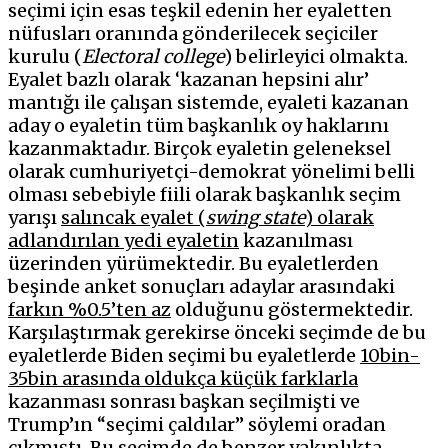
seçimi için esas teşkil edenin her eyaletten
nüfusları oranında gönderilecek seçiciler
kurulu (
Electoral college
) belirleyici olmakta.
Eyalet bazlı olarak ‘kazanan hepsini alır’
mantığı ile çalışan sistemde, eyaleti kazanan
aday o eyaletin tüm başkanlık oy haklarını
kazanmaktadır. Birçok eyaletin geleneksel
olarak cumhuriyetçi-demokrat yönelimi belli
olması sebebiyle fiili olarak başkanlık seçim
yarışı
salıncak eyalet (
swing
state
) olarak
adlandırılan yedi eyaletin
kazanılması
üzerinden yürümektedir. Bu eyaletlerden
beşinde anket sonuçları adaylar arasındaki
farkın %0.5’ten az
olduğunu göstermektedir.
Karşılaştırmak gerekirse önceki seçimde de bu
eyaletlerde Biden seçimi bu eyaletlerde
10bin-
35bin arasında oldukça küçük farklarla
kazanması sonrası başkan seçilmişti ve
Trump’ın “seçimi çaldılar” söylemi oradan
çıkmıştı. Bu seçimde de benzer yakınlıkta