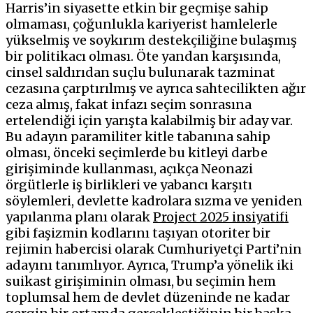
Harris’in siyasette etkin bir geçmişe sahip
olmaması, çoğunlukla kariyerist hamlelerle
yükselmiş ve soykırım destekçiliğine bulaşmış
bir politikacı olması. Öte yandan karşısında,
cinsel saldırıdan suçlu bulunarak tazminat
cezasına çarptırılmış ve ayrıca sahtecilikten ağır
ceza almış, fakat infazı seçim sonrasına
ertelendiği için yarışta kalabilmiş bir aday var.
Bu adayın paramiliter kitle tabanına sahip
olması, önceki seçimlerde bu kitleyi darbe
girişiminde kullanması, açıkça Neonazi
örgütlerle iş birlikleri ve yabancı karşıtı
söylemleri, devlette kadrolara sızma ve yeniden
yapılanma planı olarak
Project 2025 insiyatifi
gibi faşizmin kodlarını taşıyan otoriter bir
rejimin habercisi olarak Cumhuriyetçi Parti’nin
adayını tanımlıyor. Ayrıca, Trump’a yönelik iki
suikast girişiminin olması, bu seçimin hem
toplumsal hem de devlet düzeninde ne kadar