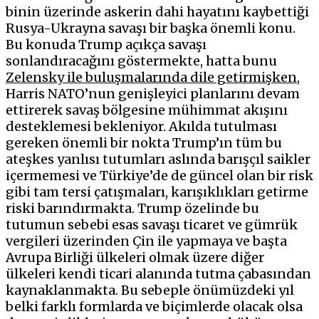
binin üzerinde askerin dahi hayatını kaybettiği
Rusya-Ukrayna savaşı bir başka önemli konu.
Bu konuda Trump açıkça savaşı
sonlandıracağını göstermekte, hatta bunu
Zelensky ile buluşmalarında dile getirmişken
,
Harris NATO’nun genişleyici planlarını devam
ettirerek savaş bölgesine mühimmat akışını
desteklemesi bekleniyor. Akılda tutulması
gereken önemli bir nokta Trump’ın tüm bu
ateşkes yanlısı tutumları aslında barışçıl saikler
içermemesi ve Türkiye’de de güncel olan bir risk
gibi tam tersi çatışmaları, karışıklıkları getirme
riski barındırmakta. Trump özelinde bu
tutumun sebebi esas savaşı ticaret ve gümrük
vergileri üzerinden Çin ile yapmaya ve başta
Avrupa Birliği ülkeleri olmak üzere diğer
ülkeleri kendi ticari alanında tutma çabasından
kaynaklanmakta. Bu sebeple önümüzdeki yıl
belki farklı formlarda ve biçimlerde olacak olsa