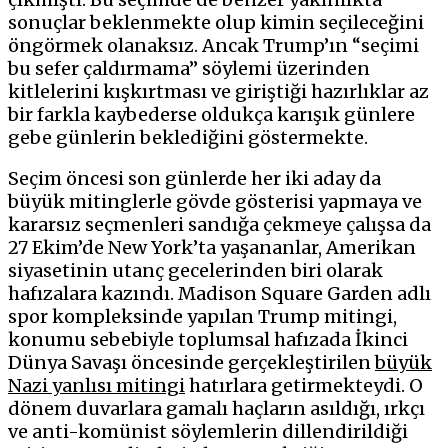
sonuçlar beklenmekte olup kimin seçileceğini
öngörmek olanaksız. Ancak Trump’ın “seçimi
bu sefer çaldırmama” söylemi üzerinden
kitlelerini kışkırtması ve giriştiği hazırlıklar az
bir farkla kaybederse oldukça karışık günlere
gebe günlerin beklediğini göstermekte.
Seçim öncesi son günlerde her iki aday da
büyük mitinglerle gövde gösterisi yapmaya ve
kararsız seçmenleri sandığa çekmeye çalışsa da
27 Ekim’de New York’ta yaşananlar, Amerikan
siyasetinin utanç gecelerinden biri olarak
hafızalara kazındı. Madison Square Garden adlı
spor kompleksinde yapılan Trump mitingi,
konumu sebebiyle toplumsal hafızada İkinci
Dünya Savaşı öncesinde gerçekleştirilen
büyük
Nazi yanlısı mitingi
hatırlara getirmekteydi. O
dönem duvarlara gamalı haçların asıldığı, ırkçı
ve anti-komünist söylemlerin dillendirildiği