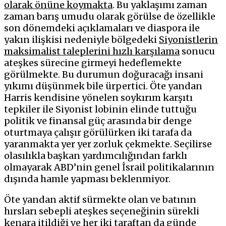
olarak önüne koymakta
. Bu yaklaşımı zaman
zaman barış umudu olarak görülse de özellikle
son dönemdeki açıklamaları ve diaspora ile
yakın ilişkisi nedeniyle bölgedeki
Siyonistlerin
maksimalist taleplerini hızlı karşılama
sonucu
ateşkes sürecine girmeyi hedeflemekte
görülmekte. Bu durumun doğuracağı insani
yıkımı düşünmek bile ürpertici. Öte yandan
Harris kendisine yönelen soykırım karşıtı
tepkiler ile Siyonist lobinin elinde tuttuğu
politik ve finansal güç arasında bir denge
oturtmaya çalışır görülürken iki tarafa da
yaranmakta yer yer zorluk çekmekte. Seçilirse
olasılıkla başkan yardımcılığından farklı
olmayarak ABD’nin genel İsrail politikalarının
dışında hamle yapması beklenmiyor.
Öte yandan aktif sürmekte olan ve batının
hırsları sebepli ateşkes seçeneğinin sürekli
kenara itildiği ve her iki taraftan da günde