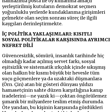
halihazırda posta ile oy kullanma amaçlı
yerleştirilmiş kutuların demokrat seçmen
yoğunluklu yerlerde kundaklanma girişimleri
gelmekte olan seçim sonrası süreç ile ilgili
kaygıları derinleştirmekte.
İÇ POLİTİKA YAKLAŞIMLARI: KISITLI
SOSYAL POLİTİKALAR KARŞISINDA AYRIMCI
NEFRET DİLİ
Güvencesizlik, sömürü, insanlık tarihinde hiç
olmadığı kadar açılmış servet farkı, sosyal
eşitsizlik ve sistematik ırkçılık içinde sıkışmış
olan halkın bir kısmı büyük bir hevesle tüm
suçu göçmenlere ya da uzaktaki düşmanlara
(Örn. Çin) atan bir gösteri dünyası yıldızı
hamasetçinin sahte düzen karşıtlığına kanıp
iradelerini—ne yazık ki—çoktan öngörülemez
şımarık bir milyardere teslim etmiş durumda.
Öte yandan, bu kişinin karşısında gördükleri