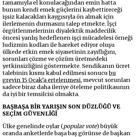
tamamıyla el konulacağından emin hatta
bunun kendi emek güçlerini kaybettireceği
işsiz kalacakları kaygısıyla ön almak için
ilerlemenin durmasını talep etmekte. İşçi
örgütlenmelerinin diyalektik maddecilik
öncesi yanlış hedeflenen işçi mücadelesi örneği
ludizmin kodları ile hareket ediyor oluşu
ülkede etkin emek siyasetinin zayıflığını,
sorunları çözme ve çözüm üretmedeki
yetkinsizliğini göstermekte. Sendikanın ücret
talebinin kısmı kabul edilmesi sonucu
bu
grevin 15 Ocak’a ertelenmesi
, mevcut sorunları
sadece biraz daha ileriye öteleme politikasının
da iyi bir temsilcisi olmakta.
BAŞBAŞA BİR YARIŞIN SON DÜZLÜĞÜ VE
SEÇİM GÜVENLİĞİ
Ülke genelinde oylar (
popular vote
) büyük
oranda anketlerde başa baş görünse de başkan