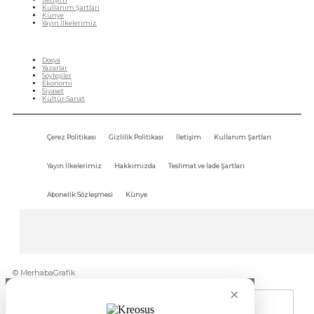
Kullanım Şartları
Künye
Yayın İlkelerimiz
HIZLI MENÜ
Dosya
Yazarlar
Söyleşiler
Ekonomi
Siyaset
Kültür-Sanat
Çerez Politikası
Gizlilik Politikası
İletişim
Kullanım Şartları
Yayın İlkelerimiz
Hakkımızda
Teslimat ve İade Şartları
Abonelik Sözleşmesi
Künye
© MerhabaGrafik
×