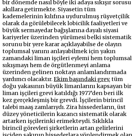
bir dönemde nasıl böyle iki adaya sıkışır sorusu
akıllara getirmekte. Siyasetin tüm
kademelerinin kılıfına uydurulmuş rüşvetçilik
olarak da görülebilecek lobicilik faaliyetleri ve
büyük sermayedar bağışlarına dayalı siyasi
kariyerler üzerinden yürümesi belki sistematik
sorunu bir yere karar açıklayabilse de olayın
toplumsal yanını anlayabilmek için yakın
zamandaki liman işçileri eylemi hem toplumsal
sıkışmayı hem de örgütlenmeyi anlama
üzerinden gelinen noktayı anlamlandırmada
yardımcı olacaktır.
Ekim başındaki grev
, tüm
doğu yakasının büyük limanlarını kapsayan bir
liman işçileri grevi katıldığı 1977’den beri ilk
kez gerçekleşmiş bir grevdi. İşçilerin birincil
talebi maaş zamlarıydı. Zira hissederların, üst
düzey yöneticilerin kazancı sistematik olarak
artarken işçilerinki erimekteydi. Sıklıkla
birincil görevleri şirketlerin artan gelirlerini
işçiden sakınıp hissederlara yönlendirmek olan