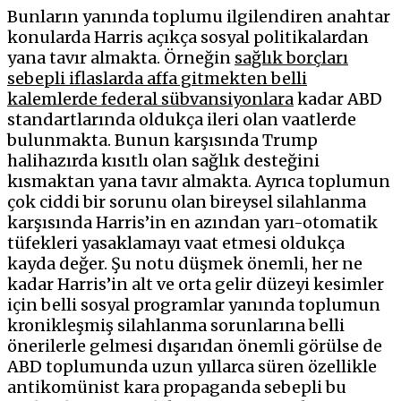
Bunların yanında toplumu ilgilendiren anahtar
konularda Harris açıkça sosyal politikalardan
yana tavır almakta. Örneğin
sağlık borçları
sebepli iflaslarda affa gitmekten belli
kalemlerde federal sübvansiyonlara
kadar ABD
standartlarında oldukça ileri olan vaatlerde
bulunmakta. Bunun karşısında Trump
halihazırda kısıtlı olan sağlık desteğini
kısmaktan yana tavır almakta. Ayrıca toplumun
çok ciddi bir sorunu olan bireysel silahlanma
karşısında Harris’in en azından yarı-otomatik
tüfekleri yasaklamayı vaat etmesi oldukça
kayda değer. Şu notu düşmek önemli, her ne
kadar Harris’in alt ve orta gelir düzeyi kesimler
için belli sosyal programlar yanında toplumun
kronikleşmiş silahlanma sorunlarına belli
önerilerle gelmesi dışarıdan önemli görülse de
ABD toplumunda uzun yıllarca süren özellikle
antikomünist kara propaganda sebepli bu