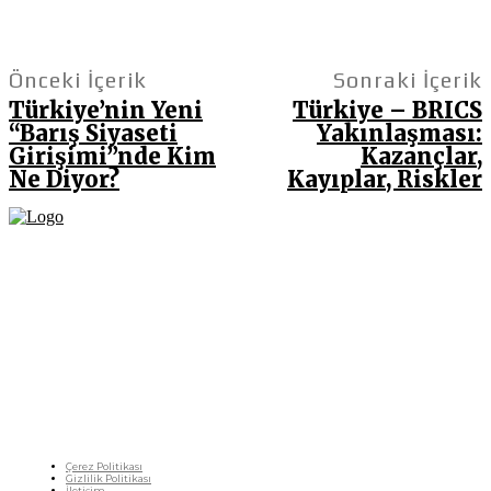
Önceki İçerik
Sonraki İçerik
Türkiye’nin Yeni
Türkiye – BRICS
“Barış Siyaseti
Yakınlaşması:
Girişimi”nde Kim
Kazançlar,
Ne Diyor?
Kayıplar, Riskler
Fikir Gazetesi, dünyadaki çoklu kriz ortamında, Türkiye’nin derinleşen sorunlarıyla
birlikte sürüklendiğimiz bir dönemde; yurttaşlarımızın barınamadığı, beslenemediği,
geçinemediği ve yaşayamadığı bir dönemde doğuyor. Siyasetin toplumun sorunlarından
uzaklaştığı ve çözümsüz tartışmalara gömüldüğü bu dönemde, Fikir Gazetesi olarak,
gazetecileri, akademisyenleri, sivil toplumun öznelerini ve en çok da yurttaşlarımızı,
ortak sorunlarımızı tartışmaya ve çözüm sunacak fikirleri paylaşmaya davet ediyoruz.
Yanıtları hep birlikte üretmek umuduyla...
Çerez Politikası
Gizlilik Politikası
İletişim