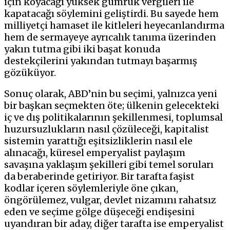
için koyacağı yüksek gümrük vergileri ile
kapatacağı söylemini geliştirdi. Bu sayede hem
milliyetçi hamaset ile kitleleri heyecanlandırma
hem de sermayeye ayrıcalık tanıma üzerinden
yakın tutma gibi iki başat konuda
destekçilerini yakından tutmayı başarmış
gözüküyor.
Sonuç olarak, ABD’nin bu seçimi, yalnızca yeni
bir başkan seçmekten öte; ülkenin gelecekteki
iç ve dış politikalarının şekillenmesi, toplumsal
huzursuzlukların nasıl çözüleceği, kapitalist
sistemin yarattığı eşitsizliklerin nasıl ele
alınacağı, küresel emperyalist paylaşım
savaşına yaklaşım şekilleri gibi temel soruları
da beraberinde getiriyor. Bir tarafta faşist
kodlar içeren söylemleriyle öne çıkan,
öngörülemez, vulgar, devlet nizamını rahatsız
eden ve seçime gölge düşeceği endişesini
uyandıran bir aday, diğer tarafta ise emperyalist