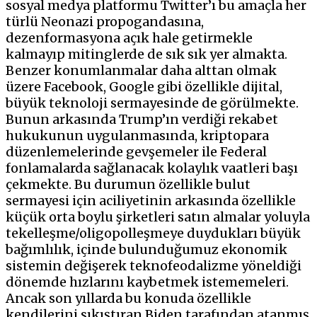
sosyal medya platformu Twitter’ı bu amaçla her
türlü Neonazi propogandasına,
dezenformasyona açık hale getirmekle
kalmayıp mitinglerde de sık sık yer almakta.
Benzer konumlanmalar daha alttan olmak
üzere Facebook, Google gibi özellikle dijital,
büyük teknoloji sermayesinde de görülmekte.
Bunun arkasında Trump’ın verdiği rekabet
hukukunun uygulanmasında, kriptopara
düzenlemelerinde gevşemeler ile Federal
fonlamalarda sağlanacak kolaylık vaatleri başı
çekmekte. Bu durumun özellikle bulut
sermayesi için aciliyetinin arkasında özellikle
küçük orta boylu şirketleri satın almalar yoluyla
tekelleşme/oligopolleşmeye duydukları büyük
bağımlılık, içinde bulunduğumuz ekonomik
sistemin değişerek teknofeodalizme yöneldiği
dönemde hızlarını kaybetmek istememeleri.
Ancak son yıllarda bu konuda özellikle
kendilerini sıkıştıran Biden tarafından atanmış