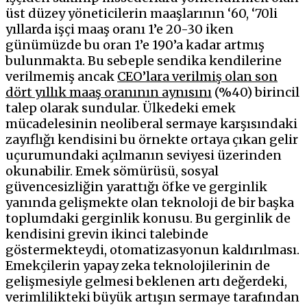
üst düzey yöneticilerin maaşlarının ‘60, ‘70li
yıllarda işçi maaş oranı 1’e 20-30 iken
günümüzde bu oran 1’e 190’a kadar artmış
bulunmakta. Bu sebeple sendika kendilerine
verilmemiş ancak
CEO’lara verilmiş olan son
dört yıllık maaş oranının aynısını
(%40) birincil
talep olarak sundular. Ülkedeki emek
mücadelesinin neoliberal sermaye karşısındaki
zayıflığı kendisini bu örnekte ortaya çıkan gelir
uçurumundaki açılmanın seviyesi üzerinden
okunabilir. Emek sömürüsü, sosyal
güvencesizliğin yarattığı öfke ve gerginlik
yanında gelişmekte olan teknoloji de bir başka
toplumdaki gerginlik konusu. Bu gerginlik de
kendisini grevin ikinci talebinde
göstermekteydi, otomatizasyonun kaldırılması.
Emekçilerin yapay zeka teknolojilerinin de
gelişmesiyle gelmesi beklenen artı değerdeki,
verimlilikteki büyük artışın sermaye tarafından