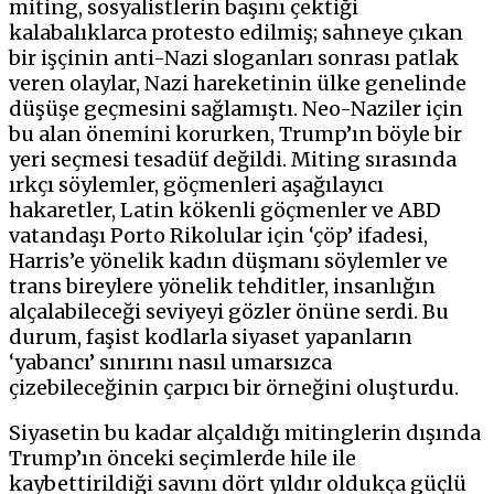
miting, sosyalistlerin başını çektiği
kalabalıklarca protesto edilmiş; sahneye çıkan
bir işçinin anti-Nazi sloganları sonrası patlak
veren olaylar, Nazi hareketinin ülke genelinde
düşüşe geçmesini sağlamıştı. Neo-Naziler için
bu alan önemini korurken, Trump’ın böyle bir
yeri seçmesi tesadüf değildi. Miting sırasında
ırkçı söylemler, göçmenleri aşağılayıcı
hakaretler, Latin kökenli göçmenler ve ABD
vatandaşı Porto Rikolular için ‘çöp’ ifadesi,
Harris’e yönelik kadın düşmanı söylemler ve
trans bireylere yönelik tehditler, insanlığın
alçalabileceği seviyeyi gözler önüne serdi. Bu
durum, faşist kodlarla siyaset yapanların
‘yabancı’ sınırını nasıl umarsızca
çizebileceğinin çarpıcı bir örneğini oluşturdu.
Siyasetin bu kadar alçaldığı mitinglerin dışında
Trump’ın önceki seçimlerde hile ile
kaybettirildiği savını dört yıldır oldukça güçlü