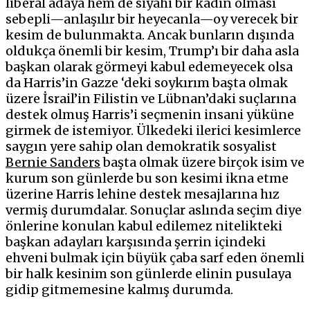
liberal adaya hem de siyahi bir kadın olması
sebepli—anlaşılır bir heyecanla—oy verecek bir
kesim de bulunmakta. Ancak bunların dışında
oldukça önemli bir kesim, Trump’ı bir daha asla
başkan olarak görmeyi kabul edemeyecek olsa
da Harris’in Gazze ‘deki soykırım başta olmak
üzere İsrail’in Filistin ve Lübnan’daki suçlarına
destek olmuş Harris’i seçmenin insani yüküne
girmek de istemiyor. Ülkedeki ilerici kesimlerce
saygın yere sahip olan demokratik sosyalist
Bernie Sanders
başta olmak üzere birçok isim ve
kurum son günlerde bu son kesimi ikna etme
üzerine Harris lehine destek mesajlarına hız
vermiş durumdalar. Sonuçlar aslında seçim diye
önlerine konulan kabul edilemez nitelikteki
başkan adayları karşısında şerrin içindeki
ehveni bulmak için büyük çaba sarf eden önemli
bir halk kesinim son günlerde elinin pusulaya
gidip gitmemesine kalmış durumda.