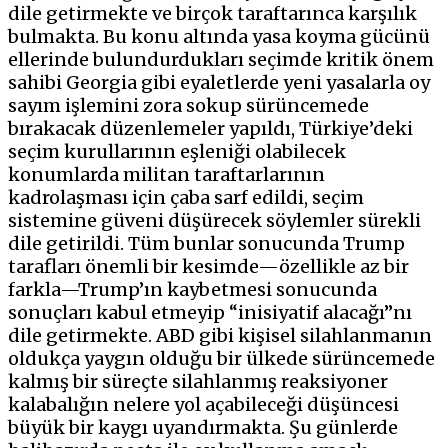
dile getirmekte ve birçok taraftarınca karşılık
bulmakta. Bu konu altında yasa koyma gücünü
ellerinde bulundurdukları seçimde kritik önem
sahibi Georgia gibi eyaletlerde yeni yasalarla oy
sayım işlemini zora sokup sürüncemede
bırakacak düzenlemeler yapıldı, Türkiye’deki
seçim kurullarının eşleniği olabilecek
konumlarda militan taraftarlarının
kadrolaşması için çaba sarf edildi, seçim
sistemine güveni düşürecek söylemler sürekli
dile getirildi. Tüm bunlar sonucunda Trump
tarafları önemli bir kesimde—özellikle az bir
farkla—Trump’ın kaybetmesi sonucunda
sonuçları kabul etmeyip “inisiyatif alacağı”nı
dile getirmekte. ABD gibi kişisel silahlanmanın
oldukça yaygın olduğu bir ülkede sürüncemede
kalmış bir süreçte silahlanmış reaksiyoner
kalabalığın nelere yol açabileceği düşüncesi
büyük bir kaygı uyandırmakta. Şu günlerde