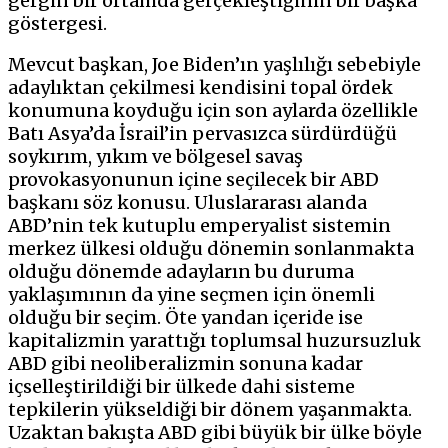
gergin bir ortamda gerçekleştiğinin bir başka
göstergesi.
Mevcut başkan, Joe Biden’ın yaşlılığı sebebiyle
adaylıktan çekilmesi kendisini topal ördek
konumuna koyduğu için son aylarda özellikle
Batı Asya’da İsrail’in pervasızca sürdürdüğü
soykırım, yıkım ve bölgesel savaş
provokasyonunun içine seçilecek bir ABD
başkanı söz konusu. Uluslararası alanda
ABD’nin tek kutuplu emperyalist sistemin
merkez ülkesi olduğu dönemin sonlanmakta
olduğu dönemde adayların bu duruma
yaklaşımının da yine seçmen için önemli
olduğu bir seçim. Öte yandan içeride ise
kapitalizmin yarattığı toplumsal huzursuzluk
ABD gibi neoliberalizmin sonuna kadar
içselleştirildiği bir ülkede dahi sisteme
tepkilerin yükseldiği bir dönem yaşanmakta.
Uzaktan bakışta ABD gibi büyük bir ülke böyle