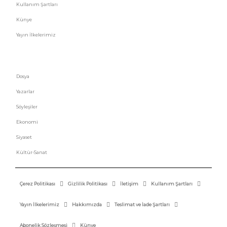
Kullanım Şartları
Künye
Yayın İlkelerimiz
HIZLI MENÜ
Dosya
Yazarlar
Söyleşiler
Ekonomi
Siyaset
Kültür-Sanat
Çerez Politikası
Gizlilik Politikası
İletişim
Kullanım Şartları
Yayın İlkelerimiz
Hakkımızda
Teslimat ve İade Şartları
Abonelik Sözleşmesi
Künye