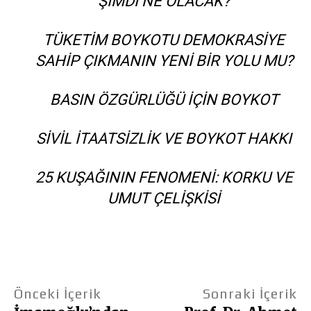
ŞIMDI NE OLACAK?
TÜKETIM BOYKOTU DEMOKRASIYE
SAHIP ÇIKMANIN YENI BIR YOLU MU?
BASIN ÖZGÜRLÜĞÜ IÇIN BOYKOT
SIVIL ITAATSIZLIK VE BOYKOT HAKKI
25 KUŞAĞININ FENOMENI: KORKU VE
UMUT ÇELIŞKISI
Önceki İçerik
Sonraki İçerik