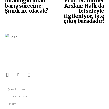
İmamoğlu’ndan
Prof. Dr. Ahmet
barış sürecine:
Arslan: Halk da
Şimdi ne olacak?
felsefeyle
ilgileniyor, işte
çıkış buradadır!
Fikir Gazetesi, dünyadaki çoklu kriz ortamında, Türkiye’nin derinleşen sorunlarıyla
birlikte sürüklendiğimiz bir dönemde; yurttaşlarımızın barınamadığı,
beslenemediği, geçinemediği ve yaşayamadığı bir dönemde doğuyor. Siyasetin
toplumun sorunlarından uzaklaştığı ve çözümsüz tartışmalara gömüldüğü bu
dönemde, Fikir Gazetesi olarak, gazetecileri, akademisyenleri, sivil toplumun
öznelerini ve en çok da yurttaşlarımızı, ortak sorunlarımızı tartışmaya ve çözüm
sunacak fikirleri paylaşmaya davet ediyoruz. Yanıtları hep birlikte üretmek
umuduyla...
Çerez Politikası
Gizlilik Politikası
İletişim