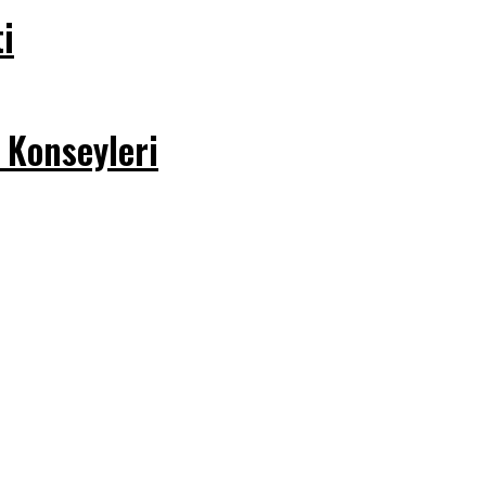
i
 Konseyleri
derinleşen sorunlarıyla birlikte
ğı, beslenemediği, geçinemediği