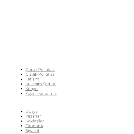
ve yaşayamadığı bir dönemde doğuyor. Siyasetin toplumun 
çözümsüz tartışmalara gömüldüğü bu dönemde, Fikir Gazetes
akademisyenleri, sivil toplumun öznelerini ve en çok da yur
tartışmaya ve çözüm sunacak fikirleri paylaşmaya davet ediy
üretmek umuduyla...
Çerez Politikası
Gizlilik Politikası
İletişim
Kullanım Şartları
Künye
Yayın İlkelerimiz
HIZLI MENÜ
Dosya
Yazarlar
Söyleşiler
Ekonomi
Siyaset