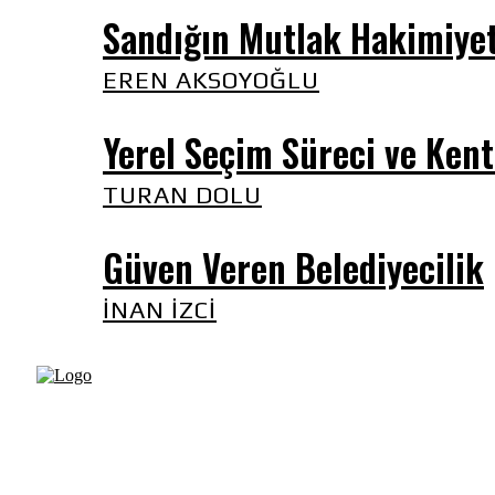
Sandığın Mutlak Hakimiyet
EREN AKSOYOĞLU
Yerel Seçim Süreci ve Kent
TURAN DOLU
Güven Veren Belediyecilik
İNAN İZCI
Fikir Gazetesi, dünyadaki çoklu kriz ortamında, Türkiye’nin 
sürüklendiğimiz bir dönemde; yurttaşlarımızın barınamadı