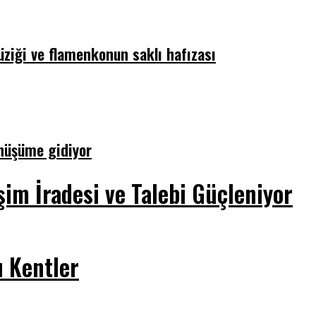
üziği ve flamenkonun saklı hafızası
önüşüme gidiyor
im İradesi ve Talebi Güçleniyor
ı Kentler