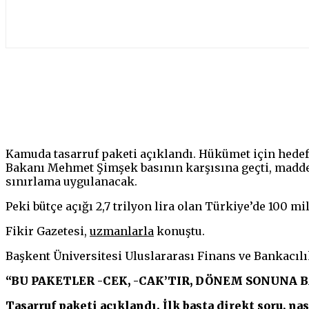
Paylaş
Kamuda tasarruf paketi açıklandı. Hükümet için hede
Bakanı Mehmet Şimşek basının karşısına geçti, madd
sınırlama uygulanacak.
Peki bütçe açığı 2,7 trilyon lira olan Türkiye’de 100 mi
Fikir Gazetesi,
uzmanlarla
konuştu.
Başkent Üniversitesi Uluslararası Finans ve Bankacılık
“BU PAKETLER -CEK, -CAK’TIR, DÖNEM SONUNA
Tasarruf paketi açıklandı. İlk başta direkt soru, na