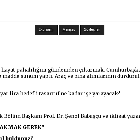
Ekonomi
Manşet
Söyleşiler
f hayat pahalılığını gündemden çıkarmak. Cumhurbaşkan
e madde sunum yaptı.
Araç ve bina alımlarının durduru
lyar lira hedefli tasarruf ne kadar işe yarayacak?
 Bölüm Başkanı Prof. Dr. Şenol Babuşçu ve iktisat yazar
 BAKMAK GEREK”
sıl buldunuz?