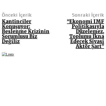
Önceki İçerik
Sonraki İçerik
Kantinciler
“Ekonomi IMF
Konuşuyor:
Politikasıyla
Beslenme Krizinin
Düzelemez,
Sorumlusu Biz
Toplumu İkna
Değiliz
Edecek Siyasi
Aktör Şart”
Fikir Gazetesi, dünyadaki çoklu kriz ortamında, Türkiye’nin derinleşen sorunlarıyla
birlikte sürüklendiğimiz bir dönemde; yurttaşlarımızın barınamadığı, beslenemediği,
geçinemediği ve yaşayamadığı bir dönemde doğuyor. Siyasetin toplumun sorunlarından
uzaklaştığı ve çözümsüz tartışmalara gömüldüğü bu dönemde, Fikir Gazetesi olarak,
gazetecileri, akademisyenleri, sivil toplumun öznelerini ve en çok da yurttaşlarımızı,
ortak sorunlarımızı tartışmaya ve çözüm sunacak fikirleri paylaşmaya davet ediyoruz.
Yanıtları hep birlikte üretmek umuduyla...