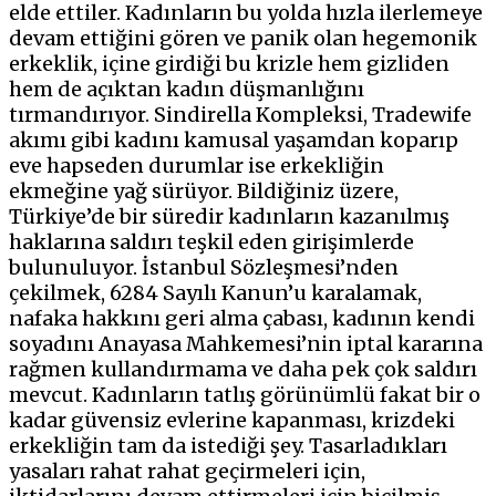
elde ettiler. Kadınların bu yolda hızla ilerlemeye
devam ettiğini gören ve panik olan hegemonik
erkeklik, içine girdiği bu krizle hem gizliden
hem de açıktan kadın düşmanlığını
tırmandırıyor. Sindirella Kompleksi, Tradewife
akımı gibi kadını kamusal yaşamdan koparıp
eve hapseden durumlar ise erkekliğin
ekmeğine yağ sürüyor. Bildiğiniz üzere,
Türkiye’de bir süredir kadınların kazanılmış
haklarına saldırı teşkil eden girişimlerde
bulunuluyor. İstanbul Sözleşmesi’nden
çekilmek, 6284 Sayılı Kanun’u karalamak,
nafaka hakkını geri alma çabası, kadının kendi
soyadını Anayasa Mahkemesi’nin iptal kararına
rağmen kullandırmama ve daha pek çok saldırı
mevcut. Kadınların tatlış görünümlü fakat bir o
kadar güvensiz evlerine kapanması, krizdeki
erkekliğin tam da istediği şey. Tasarladıkları
yasaları rahat rahat geçirmeleri için,