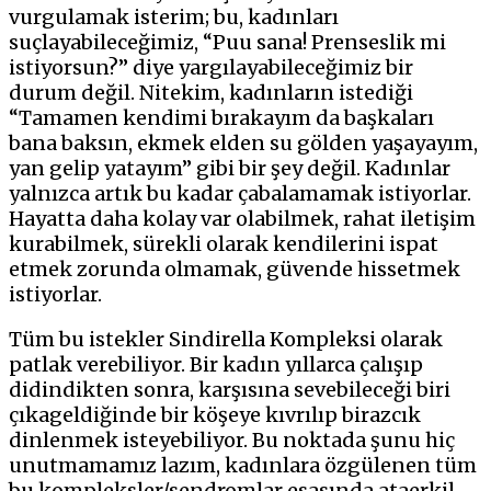
vurgulamak isterim; bu, kadınları
suçlayabileceğimiz, “Puu sana! Prenseslik mi
istiyorsun?” diye yargılayabileceğimiz bir
durum değil. Nitekim, kadınların istediği
“Tamamen kendimi bırakayım da başkaları
bana baksın, ekmek elden su gölden yaşayayım,
yan gelip yatayım” gibi bir şey değil. Kadınlar
yalnızca artık bu kadar çabalamamak istiyorlar.
Hayatta daha kolay var olabilmek, rahat iletişim
kurabilmek, sürekli olarak kendilerini ispat
etmek zorunda olmamak, güvende hissetmek
istiyorlar.
Tüm bu istekler Sindirella Kompleksi olarak
patlak verebiliyor. Bir kadın yıllarca çalışıp
didindikten sonra, karşısına sevebileceği biri
çıkageldiğinde bir köşeye kıvrılıp birazcık
dinlenmek isteyebiliyor. Bu noktada şunu hiç
unutmamamız lazım, kadınlara özgülenen tüm
bu kompleksler/sendromlar esasında ataerkil