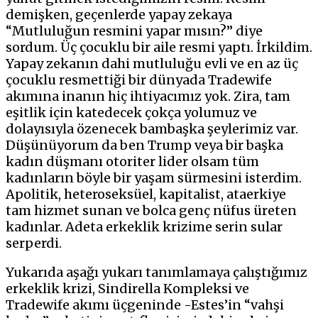
demişken, geçenlerde yapay zekaya
“Mutluluğun resmini yapar mısın?” diye
sordum. Üç çocuklu bir aile resmi yaptı. İrkildim.
Yapay zekanın dahi mutluluğu evli ve en az üç
çocuklu resmettiği bir dünyada Tradewife
akımına inanın hiç ihtiyacımız yok. Zira, tam
eşitlik için katedecek çokça yolumuz ve
dolayısıyla özenecek bambaşka şeylerimiz var.
Düşünüyorum da ben Trump veya bir başka
kadın düşmanı otoriter lider olsam tüm
kadınların böyle bir yaşam sürmesini isterdim.
Apolitik, heteroseksüel, kapitalist, ataerkiye
tam hizmet sunan ve bolca genç nüfus üreten
kadınlar. Adeta erkeklik krizime serin sular
serperdi.
Yukarıda aşağı yukarı tanımlamaya çalıştığımız
erkeklik krizi, Sindirella Kompleksi ve
Tradewife akımı üçgeninde -Estes’in “vahşi