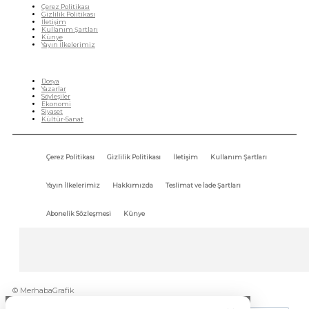
Çerez Politikası
Gizlilik Politikası
İletişim
Kullanım Şartları
Künye
Yayın İlkelerimiz
HIZLI MENÜ
Dosya
Yazarlar
Söyleşiler
Ekonomi
Siyaset
Kültür-Sanat
Çerez Politikası
Gizlilik Politikası
İletişim
Kullanım Şartları
Yayın İlkelerimiz
Hakkımızda
Teslimat ve İade Şartları
Abonelik Sözleşmesi
Künye
© MerhabaGrafik