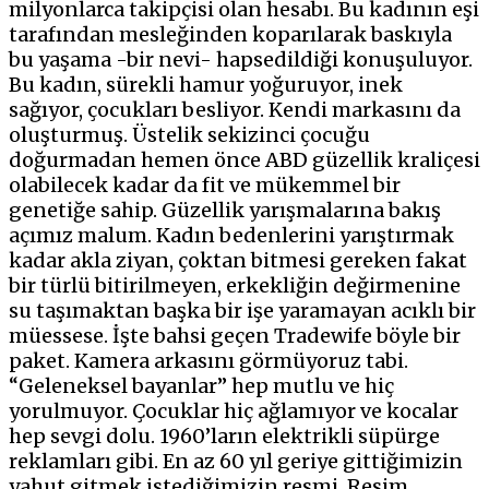
milyonlarca takipçisi olan hesabı. Bu kadının eşi
tarafından mesleğinden koparılarak baskıyla
bu yaşama -bir nevi- hapsedildiği konuşuluyor.
Bu kadın, sürekli hamur yoğuruyor, inek
sağıyor, çocukları besliyor. Kendi markasını da
oluşturmuş. Üstelik sekizinci çocuğu
doğurmadan hemen önce ABD güzellik kraliçesi
olabilecek kadar da fit ve mükemmel bir
genetiğe sahip. Güzellik yarışmalarına bakış
açımız malum. Kadın bedenlerini yarıştırmak
kadar akla ziyan, çoktan bitmesi gereken fakat
bir türlü bitirilmeyen, erkekliğin değirmenine
su taşımaktan başka bir işe yaramayan acıklı bir
müessese. İşte bahsi geçen Tradewife böyle bir
paket. Kamera arkasını görmüyoruz tabi.
“Geleneksel bayanlar” hep mutlu ve hiç
yorulmuyor. Çocuklar hiç ağlamıyor ve kocalar
hep sevgi dolu. 1960’ların elektrikli süpürge
reklamları gibi. En az 60 yıl geriye gittiğimizin
yahut gitmek istediğimizin resmi. Resim