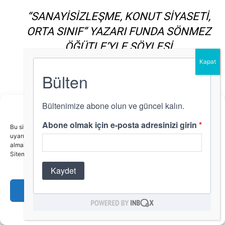
“SANAYISIZLEŞME, KONUT SIYASETI,
ORTA SINIF” YAZARI FUNDA SÖNMEZ
ÖĞÜTLE’YLE SÖYLEŞI
BU KADAR KONUT VARKEN NEDEN
BARINAMIYORUZ?
KENT KONSEYLERI VE KENT HAKKI
Bu site deneyimlerinizi kişiselleştirmek amacıyla KVKK ve GDPR
ÜZERINE ÖNERILER
uyarınca çerez(cookie) kullanmaktadır. Bu konu hakkında detaylı bilgi
almak için
tıklayın
.
Sitemizi kullanarak, çerezleri kullanmamızı kabul edersiniz.
Kapat
Önceki İçerik
Sonraki İçerik
Çerez Politikası
Gizlilik Politikası
Siz Aşktan
10 Soruda Konut